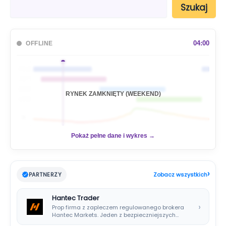
S
Szukaj
z
u
k
a
04:00
OFFLINE
j
🇦🇺
🇯🇵
🇬🇧
RYNEK ZAMKNIĘTY (WEEKEND)
🇺🇸
📊
Pokaż pełne dane i wykres →
›
PARTNERZY
Zobacz wszystkich
Hantec Trader
›
Prop firma z zapleczem regulowanego brokera
Hantec Markets. Jeden z bezpieczniejszych
wyborów dla polskich…