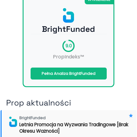
BrightFunded
9.0
PropIndeks™
Pełna Analiza BrightFunded
Prop aktualności
BrightFunded
Letnia Promocja na Wyzwania Tradingowe [Brak
Okresu Ważności]