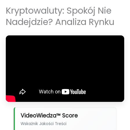
Kryptowaluty: Spokój Nie
Nadejdzie? Analiza Rynku
VideoWiedza™ Score
Wskaźnik Jakości Treści