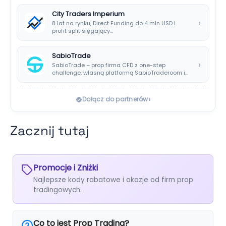
City Traders Imperium
›
8 lat na rynku, Direct Funding do 4 mln USD i
profit split sięgający…
SabioTrade
›
SabioTrade – prop firma CFD z one-step
challenge, własną platformą SabioTraderoom i
wypłatami co…
›
Dołącz do partnerów
Zacznij tutaj
Promocje i Zniżki
Najlepsze kody rabatowe i okazje od firm prop
tradingowych.
Co to jest Prop Trading?