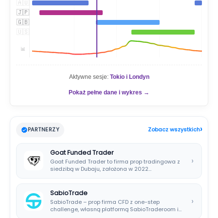
🇦🇺
🇯🇵
🇬🇧
🇺🇸
📊
Aktywne sesje:
Tokio i Londyn
Pokaż pełne dane i wykres →
›
PARTNERZY
Zobacz wszystkich
Goat Funded Trader
›
Goat Funded Trader to firma prop tradingowa z
siedzibą w Dubaju, założona w 2022…
SabioTrade
›
SabioTrade – prop firma CFD z one-step
challenge, własną platformą SabioTraderoom i
wypłatami co…