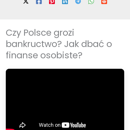
Czy Polsce grozi
bankructwo? Jak dbać o
finanse osobiste?