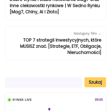
inne ciekawostki rynkowe | W Sedno Rynku
[Mag7, Chiny, AI i Złoto]
Następny film →
TOP 7 strategii inwestycyjnych, które
MUSISZ znać. [Strategie, ETF, Obligacje,
Nieruchomości]
S
Szukaj
z
u
k
a
09:05
RYNEK LIVE
j