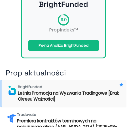
BrightFunded
9.0
PropIndeks™
Pełna Analiza BrightFunded
Prop aktualności
BrightFunded
Letnia Promocja na Wyzwania Tradingowe [Brak
Okresu Ważności]
Tradovate
Premiera kontraktów terminowych na
pojedyncze akcje (AAPL, NVDA, TSLA) [2026-08-