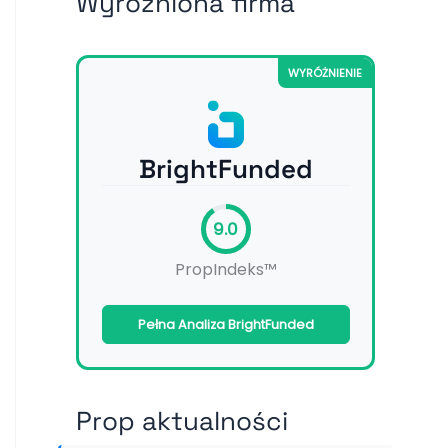
Wyróżniona firma
WYRÓŻNIENIE
BrightFunded
9.0
PropIndeks™
Pełna Analiza BrightFunded
Prop aktualności