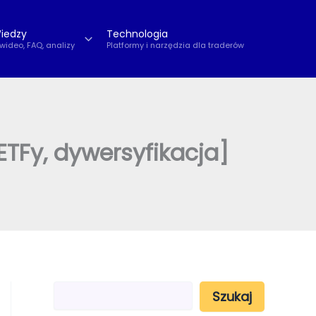
iedzy
Technologia
 wideo, FAQ, analizy
Platformy i narzędzia dla traderów
TFy, dywersyfikacja]
S
Szukaj
z