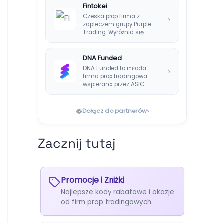
Fintokei
Czeska prop firma z
›
zapleczem grupy Purple
Trading. Wyróżnia się
systemem Instant
Payouts, wypłatami…
DNA Funded
DNA Funded to młoda
›
firma prop tradingowa
wspierana przez ASIC-
regulowanego brokera
DNA Markets. Oferuje…
›
Dołącz do partnerów
Zacznij tutaj
Promocje i Zniżki
Najlepsze kody rabatowe i okazje
od firm prop tradingowych.