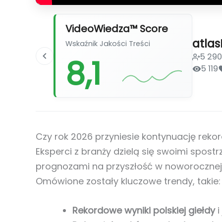
VideoWiedza™ Score
atlas
Wskaźnik Jakości Treści
5 29
8,1
5 119
Czy rok 2026 przyniesie kontynuację rek
Eksperci z branży dzielą się swoimi spost
prognozami na przyszłość w noworocznej s
Omówione zostały kluczowe trendy, takie:
Rekordowe wyniki polskiej giełdy
i