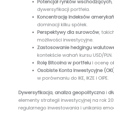
Potencjał rynków wschodzących
,
dywersyfikacji portfela.
Koncentrację indeksów amerykań
dominacji kilku spółek.
Perspektywy dla surowców
, taki
możliwości inwestycyjne.
Zastosowanie hedgingu walutow
kontekście wahań kursu USD/PLN.
Rolę Bitcoina w portfelu
i ocenę o
Osobiste Konta Inwestycyjne (OKI
w porównaniu do IKE, IKZE i OIPE.
Dywersyfikacja
,
analiza geopolityczna
i
dł
elementy strategii inwestycyjnej na rok 20
regularnego inwestowania i unikania emoc