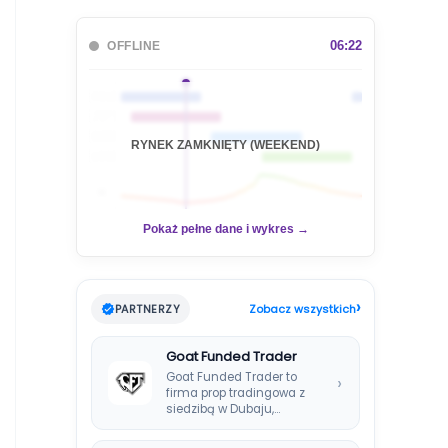
u
k
a
06:22
OFFLINE
j
🇦🇺
🇯🇵
🇬🇧
RYNEK ZAMKNIĘTY (WEEKEND)
🇺🇸
📊
Pokaż pełne dane i wykres →
›
PARTNERZY
Zobacz wszystkich
Goat Funded Trader
Goat Funded Trader to
›
firma prop tradingowa z
siedzibą w Dubaju,
założona w 2022…