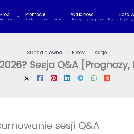
 Prop
Promocje
Aktualności
Baza W
44 firmy
Kody rabatowe i okazje
Newsy z rynku prop – dziś
Artykuły,
Strona główna
-
Filmy
-
Akcje
026? Sesja Q&A [Prognozy, E
dsumowanie sesji Q&A