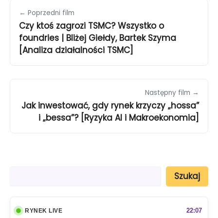
← Poprzedni film
Czy ktoś zagrozi TSMC? Wszystko o
foundries | Bliżej Giełdy, Bartek Szyma
[Analiza działalności TSMC]
Następny film →
Jak inwestować, gdy rynek krzyczy „hossa”
i „bessa”? [Ryzyka AI i Makroekonomia]
S
Szukaj
z
u
k
a
22:07
RYNEK LIVE