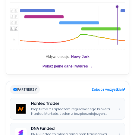
j
🇦🇺
🇯🇵
🇬🇧
🇺🇸
📊
Aktywne sesje:
Nowy Jork
Pokaż pełne dane i wykres →
›
PARTNERZY
Zobacz wszystkich
Hantec Trader
›
Prop firma z zapleczem regulowanego brokera
Hantec Markets. Jeden z bezpieczniejszych
wyborów dla polskich…
DNA Funded
›
DNA Funded to młoda firma prop tradingowa