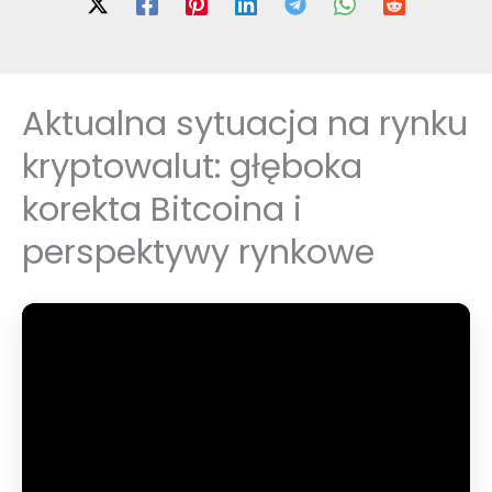
Aktualna sytuacja na rynku
kryptowalut: głęboka
korekta Bitcoina i
perspektywy rynkowe