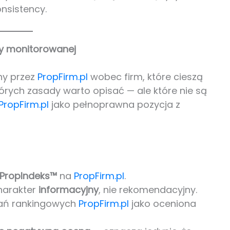
nsistency.
my monitorowanej
ny przez
PropFirm.pl
wobec firm, które cieszą
órych zasady warto opisać — ale które nie są
PropFirm.pl
jako pełnoprawna pozycja z
 PropIndeks™
na
PropFirm.pl
.
arakter
informacyjny
, nie rekomendacyjny.
wnań rankingowych
PropFirm.pl
jako oceniona