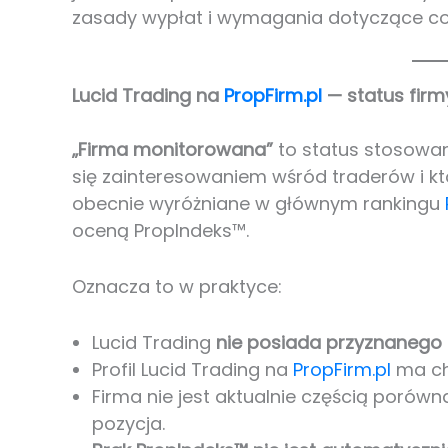
zasady wypłat i wymagania dotyczące co
Lucid Trading na
PropFirm.pl
— status fir
„Firma monitorowana”
to status stosowa
się zainteresowaniem wśród traderów i kt
obecnie wyróżniane w głównym rankingu
oceną PropIndeks™.
Oznacza to w praktyce:
Lucid Trading
nie posiada przyznanego
Profil Lucid Trading na
PropFirm.pl
ma ch
Firma nie jest aktualnie częścią poró
pozycja.