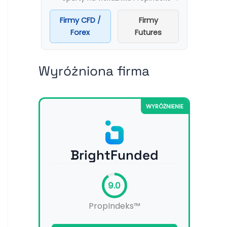
Firmy CFD /
Firmy
Forex
Futures
Wyróżniona firma
WYRÓŻNIENIE
BrightFunded
9.0
PropIndeks™