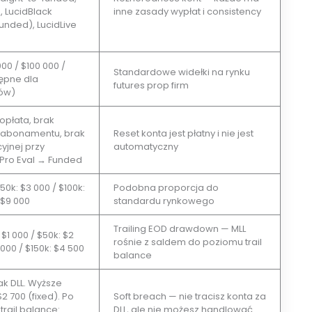
, LucidBlack
inne zasady wypłat i consistency
unded), LucidLive
00 / $100 000 /
Standardowe widełki na rynku
tępne dla
futures prop firm
pów)
płata, brak
 abonamentu, brak
Reset konta jest płatny i nie jest
yjnej przy
automatyczny
dPro Eval → Funded
$50k: $3 000 / $100k:
Podobna proporcja do
 $9 000
standardu rynkowego
Trailing EOD drawdown — MLL
 $1 000 / $50k: $2
rośnie z saldem do poziomu trail
 000 / $150k: $4 500
balance
ak DLL. Wyższe
2 700 (fixed). Po
Soft breach — nie tracisz konta za
trail balance:
DLL, ale nie możesz handlować