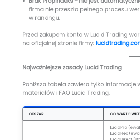
Brak PropIndeks™ nie jest automatycz
firma nie przeszła pełnego procesu wer
w rankingu.
Przed zakupem konta w Lucid Trading war
na oficjalnej stronie firmy:
lucidtrading.c
Najważniejsze zasady Lucid Trading
Poniższa tabela zawiera tylko informacje 
materiałów i FAQ Lucid Trading.
OBSZAR
CO WARTO WIED
LucidPro (ewal
LucidFlex (ewa
LucidDirect (s