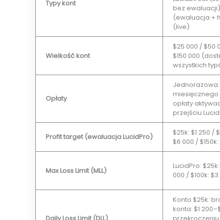
Typy kont
bez ewaluacji)
(ewaluacja + f
(live)
$25 000 / $50 0
Wielkość kont
$150 000 (dos
wszystkich ty
Jednorazowa o
miesięcznego
Opłaty
opłaty aktywac
przejściu Luci
$25k: $1 250 / 
Profit target (ewaluacja LucidPro)
$6 000 / $150k:
LucidPro: $25k:
Max Loss Limit (MLL)
000 / $100k: $3
Konto $25k: br
konta: $1 200–$
Daily Loss Limit (DLL)
przekroczeniu 