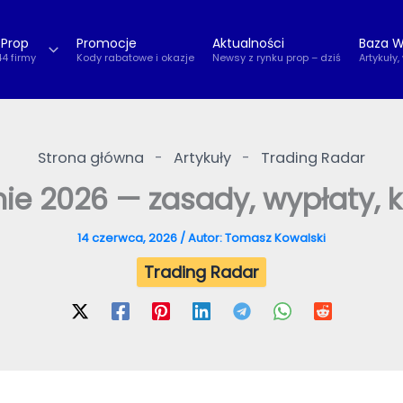
 Prop
Promocje
Aktualności
Baza W
44 firmy
Kody rabatowe i okazje
Newsy z rynku prop – dziś
Artykuły,
Strona główna
-
Artykuły
-
Trading Radar
nie 2026 — zasady, wypłaty, k
14 czerwca, 2026
/ Autor:
Tomasz Kowalski
Trading Radar