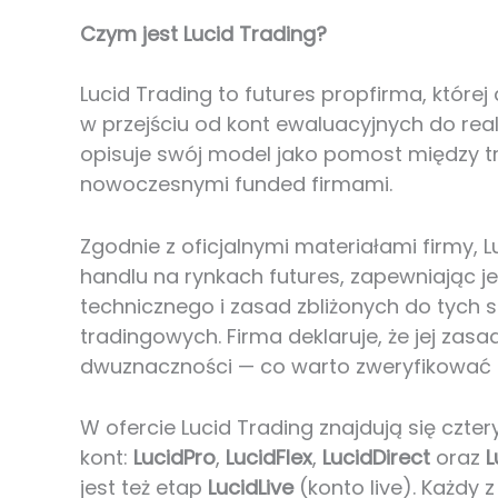
Czym jest Lucid Trading?
Lucid Trading to futures propfirma, któ
w przejściu od kont ewaluacyjnych do rea
opisuje swój model jako pomost między t
nowoczesnymi funded firmami.
Zgodnie z oficjalnymi materiałami firmy, 
handlu na rynkach futures, zapewniając j
technicznego i zasad zbliżonych do tych
tradingowych. Firma deklaruje, że jej zas
dwuznaczności — co warto zweryfikować 
W ofercie Lucid Trading znajdują się czter
kont:
LucidPro
,
LucidFlex
,
LucidDirect
oraz
L
jest też etap
LucidLive
(konto live). Każdy 