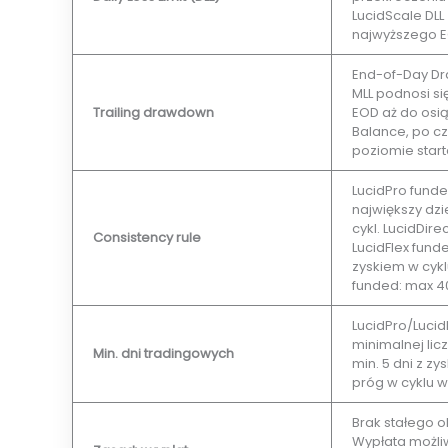
LucidScale DLL
najwyższego E
End-of-Day D
MLL podnosi si
Trailing drawdown
EOD aż do osiąg
Balance, po cz
poziomie star
LucidPro fund
największy dzie
cykl. LucidDire
Consistency rule
LucidFlex funde
zyskiem w cykl
funded: max 
LucidPro/Lucid
minimalnej licz
Min. dni tradingowych
min. 5 dni z z
próg w cyklu w
Brak stałego 
Wypłata możli