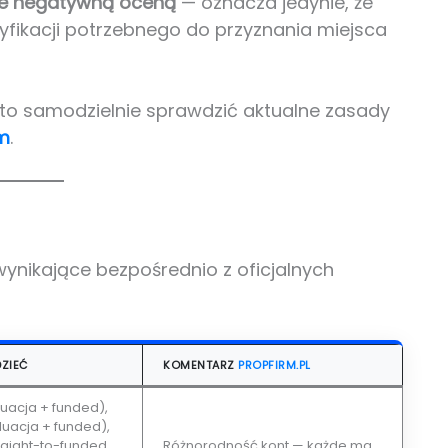
nie negatywną oceną
— oznacza jedynie, że
yfikacji potrzebnego do przyznania miejsca
to samodzielnie sprawdzić aktualne zasady
om
.
wynikające bezpośrednio z oficjalnych
ZIEĆ
KOMENTARZ
PROPFIRM.PL
uacja + funded),
luacja + funded),
traight-to-funded,
Różnorodność kont — każde ma