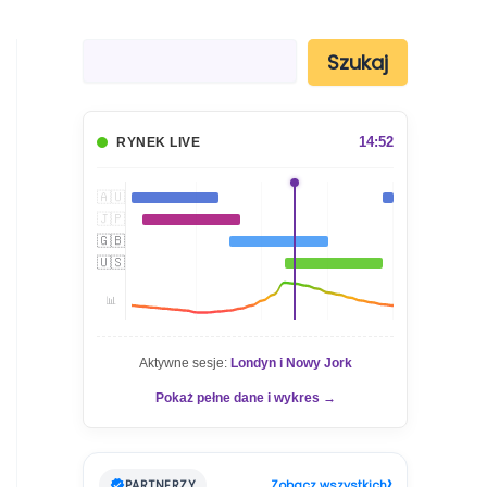
S
Szukaj
z
u
k
a
14:52
RYNEK LIVE
j
🇦🇺
🇯🇵
🇬🇧
🇺🇸
📊
Aktywne sesje:
Londyn i Nowy Jork
Pokaż pełne dane i wykres →
›
PARTNERZY
Zobacz wszystkich