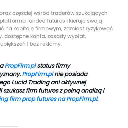
coraz częściej wśród traderów szukających
 platforma funded futures i kieruje swoją
ać na kapitalę firmowym, zamiast ryzykować
dy, dostępne konta, zasady wypłat,
 upiększeń i bez reklamy.
na
PropFirm.pl
status firmy
zyznany.
PropFirm.pl
nie posiada
ego Lucid Trading ani aktywnej
i szukasz firm futures z pełną analizą i
ing firm prop futures na PropFirm.pl
.