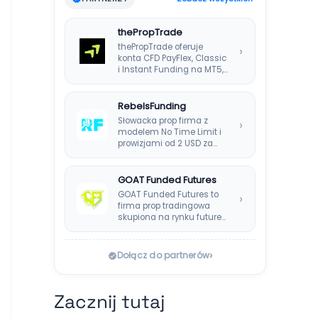
thePropTrade
thePropTrade oferuje
›
konta CFD PayFlex, Classic
i Instant Funding na MT5,
TradeLocker i cTrader,…
RebelsFunding
Słowacka prop firma z
›
modelem No Time Limit i
prowizjami od 2 USD za…
GOAT Funded Futures
GOAT Funded Futures to
›
firma prop tradingowa
skupiona na rynku futures.
Oferuje plany EOD,…
›
Dołącz do partnerów
Zacznij tutaj