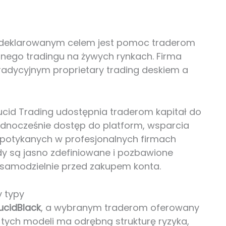
rej deklarowanym celem jest pomoc traderom
lnego tradingu na żywych rynkach. Firma
radycyjnym proprietary trading deskiem a
Lucid Trading udostępnia traderom kapitał do
ednocześnie dostęp do platform, wsparcia
 spotykanych w profesjonalnych firmach
ady są jasno zdefiniowane i pozbawione
samodzielnie przed zakupem konta.
y typy
ucidBlack
, a wybranym traderom oferowany
z tych modeli ma odrębną strukturę ryzyka,