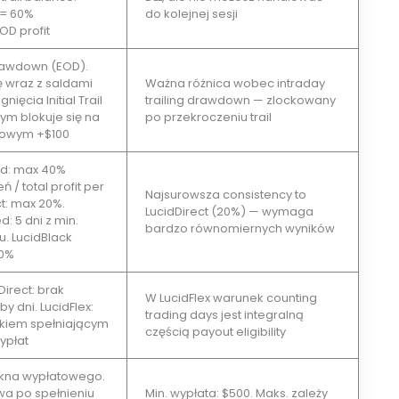
 = 60%
do kolejnej sesji
OD profit
rawdown (EOD).
ę wraz z saldami
Ważna różnica wobec intraday
nięcia Initial Trail
trailing drawdown — zlockowany
ym blokuje się na
po przekroczeniu trail
towym +$100
ed: max 40%
ń / total profit per
Najsurowsza consistency to
ct: max 20%.
LucidDirect (20%) — wymaga
d: 5 dni z min.
bardzo równomiernych wyników
u. LucidBlack
40%
Direct: brak
W LucidFlex warunek counting
by dni. LucidFlex:
trading days jest integralną
yskiem spełniającym
częścią payout eligibility
ypłat
okna wypłatowego.
wa po spełnieniu
Min. wypłata: $500. Maks. zależy