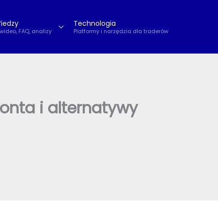
iedzy
Technologia
 wideo, FAQ, analizy
Platformy i narzędzia dla traderów
onta i alternatywy