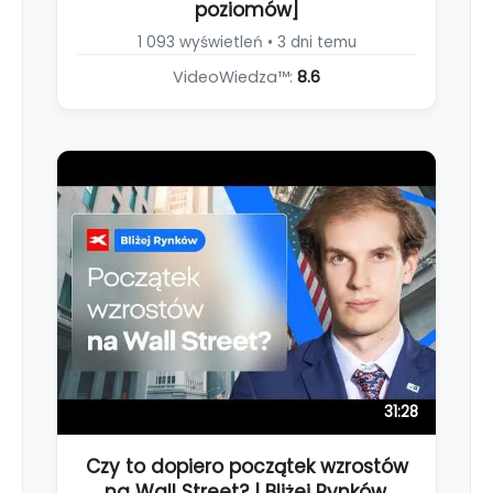
poziomów]
1 093 wyświetleń • 3 dni temu
VideoWiedza™:
8.6
31:28
Czy to dopiero początek wzrostów
na Wall Street? | Bliżej Rynków,