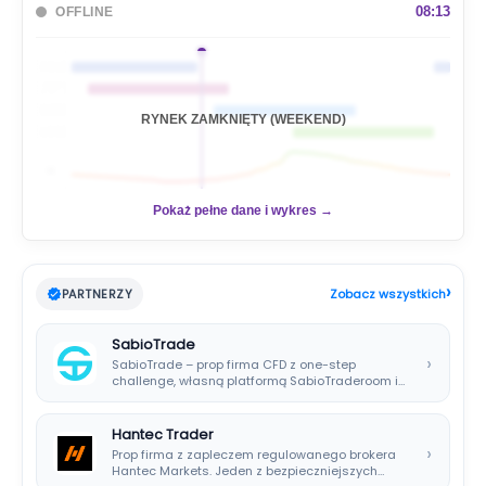
a
08:13
OFFLINE
j
🇦🇺
🇯🇵
🇬🇧
RYNEK ZAMKNIĘTY (WEEKEND)
🇺🇸
📊
Pokaż pełne dane i wykres →
›
PARTNERZY
Zobacz wszystkich
SabioTrade
›
SabioTrade – prop firma CFD z one-step
challenge, własną platformą SabioTraderoom i
wypłatami co…
Hantec Trader
›
Prop firma z zapleczem regulowanego brokera
Hantec Markets. Jeden z bezpieczniejszych