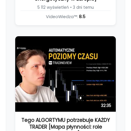
5 112 wyświetleń • 3 dni temu
VideoWiedza™:
8.5
32:35
Tego ALGORTYMU potrzebuje KAŻDY
TRADER [Mapa płynności: role