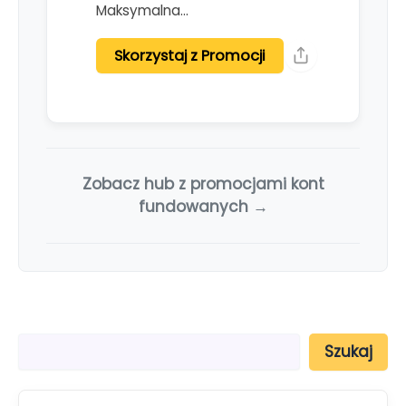
Maksymalna…
Skorzystaj z Promocji
Zobacz hub z promocjami kont
fundowanych →
S
Szukaj
z
u
k