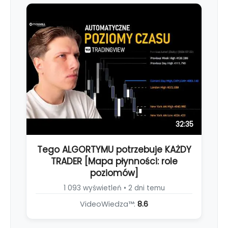
32:35
Tego ALGORTYMU potrzebuje KAŻDY
TRADER [Mapa płynności: role
poziomów]
1 093 wyświetleń • 2 dni temu
VideoWiedza™:
8.6