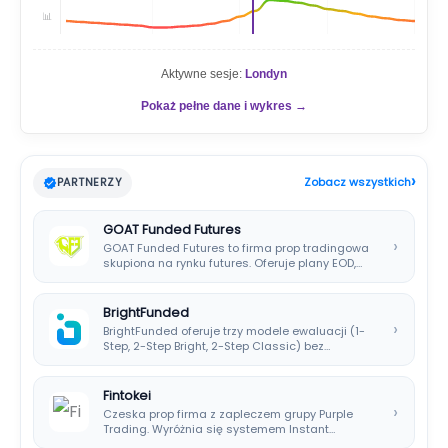
📊
Aktywne sesje:
Londyn
Pokaż pełne dane i wykres →
›
PARTNERZY
Zobacz wszystkich
GOAT Funded Futures
›
GOAT Funded Futures to firma prop tradingowa
skupiona na rynku futures. Oferuje plany EOD,…
BrightFunded
›
BrightFunded oferuje trzy modele ewaluacji (1-
Step, 2-Step Bright, 2-Step Classic) bez
klasycznej consistency rule,…
Fintokei
›
Czeska prop firma z zapleczem grupy Purple
Trading. Wyróżnia się systemem Instant
Payouts, wypłatami…