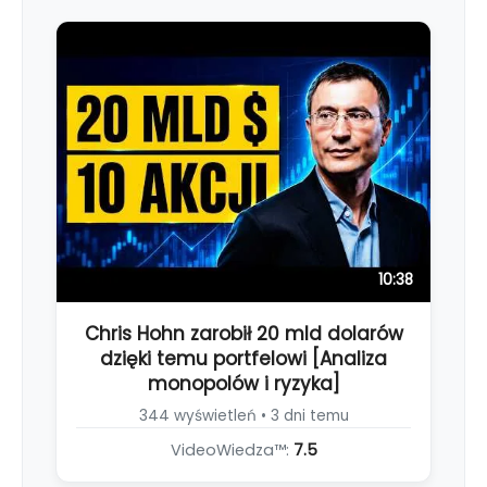
10:38
Chris Hohn zarobił 20 mld dolarów
dzięki temu portfelowi [Analiza
monopolów i ryzyka]
344 wyświetleń • 3 dni temu
VideoWiedza™:
7.5