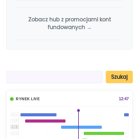
Zobacz hub z promocjami kont
fundowanych →
S
Szukaj
z
u
k
a
12:47
RYNEK LIVE
j
🇦🇺
🇯🇵
🇬🇧
🇺🇸