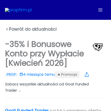
Przejdź
do
treści
Powrót do aktualności
-35% i Bonusowe
Konto przy Wypłacie
[Kwiecień 2026]
4 miesiące temu
🔥 Promocja
PROP
Zobacz wszystkie aktualności od Goat Funded
Trader →
Goat Funded Trader
ruszył z wiosenną ofertą