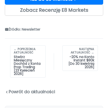
Zobacz Recenzję E8 Markets
Źródło: Newsletter
Nawigacja
← POPRZEDNIA
NASTĘPNA
wpisów
AKTUALNOŚĆ
AKTUALNOŚĆ →
Stwórz
-20% na Konto
Miesięczny
Instant $80k
Dochód z Konta
[Do 30 kwietnia
Prop Trading
2026]
[23 Kwiecień
2026]
Powrót do aktualności