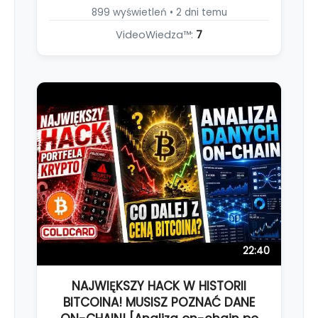
899 wyświetleń • 2 dni temu
VideoWiedza™:
7
22:40
NAJWIĘKSZY HACK W HISTORII
BITCOINA! MUSISZ POZNAĆ DANE