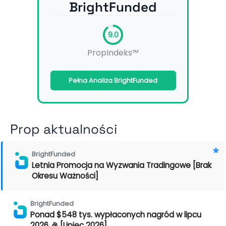
BrightFunded
9.0
PropIndeks™
Pełna Analiza BrightFunded
Prop aktualności
BrightFunded
Letnia Promocja na Wyzwania Tradingowe [Brak
Okresu Ważności]
BrightFunded
Ponad $548 tys. wypłaconych nagród w lipcu
2026 🎉 [Lipiec 2026]