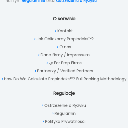
naszym
Regulaminie
oraz
Ostrzeżeniu o Ryzyku
.
O serwisie
Kontakt
Jak Obliczamy PropIndeks™?
O nas
Dane firmy / Impressum
🤝 For Prop Firms
Partnerzy / Verified Partners
How Do We Calculate PropIndeks™? Full Ranking Methodology
Regulacje
Ostrzeżenie o Ryzyku
Regulamin
Polityka Prywatności