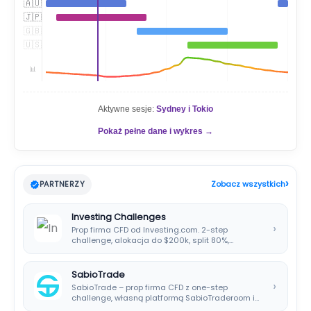
🇦🇺
🇯🇵
🇬🇧
🇺🇸
📊
Aktywne sesje:
Sydney i Tokio
Pokaż pełne dane i wykres →
›
PARTNERZY
Zobacz wszystkich
Investing Challenges
›
Prop firma CFD od Investing.com. 2-step
challenge, alokacja do $200k, split 80%,
platforma SIRIX.
SabioTrade
›
SabioTrade – prop firma CFD z one-step
challenge, własną platformą SabioTraderoom i
wypłatami co…