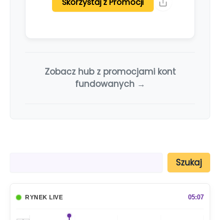
Skorzystaj z Promocji
Zobacz hub z promocjami kont
fundowanych →
S
Szukaj
z
u
k
a
05:07
RYNEK LIVE
j