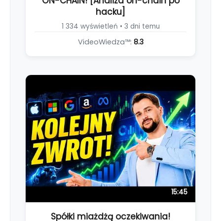
ON-CHAIN! [Analiza on-chain po
hacku]
1 334 wyświetleń • 3 dni temu
VideoWiedza™:
8.3
15:45
Spółki miażdżą oczekiwania!