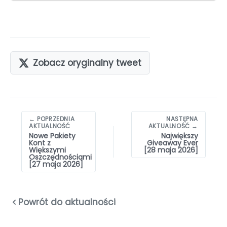
Zobacz oryginalny tweet
Nawigacja
← POPRZEDNIA
NASTĘPNA
wpisów
AKTUALNOŚĆ
AKTUALNOŚĆ →
Nowe Pakiety
Największy
Kont z
Giveaway Ever
Większymi
[28 maja 2026]
Oszczędnościami
[27 maja 2026]
Powrót do aktualności