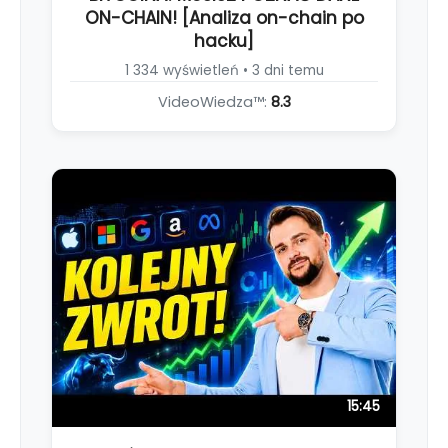
ON-CHAIN! [Analiza on-chain po
hacku]
1 334 wyświetleń • 3 dni temu
VideoWiedza™:
8.3
15:45