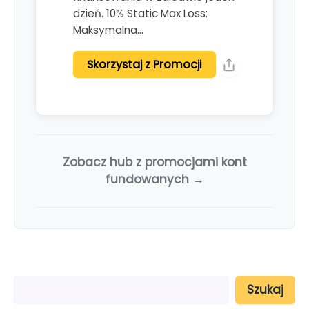
dzień. 10% Static Max Loss:
Maksymalna…
Skorzystaj z Promocji
Zobacz hub z promocjami kont
fundowanych →
S
Szukaj
z