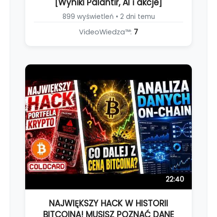
[Wyniki Palantir, AI i akcje]
899 wyświetleń • 2 dni temu
VideoWiedza™:
7
22:40
NAJWIĘKSZY HACK W HISTORII
BITCOINA! MUSISZ POZNAĆ DANE