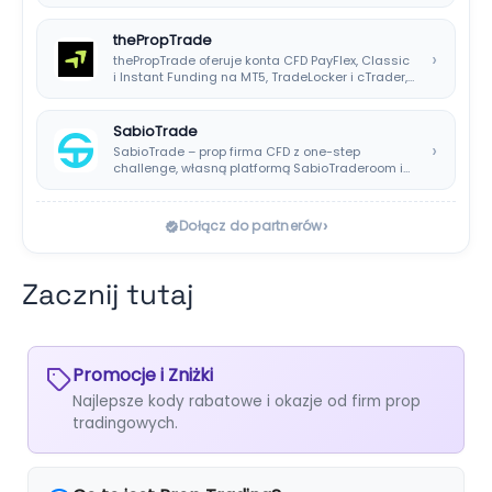
rzeczywistym i…
thePropTrade
›
thePropTrade oferuje konta CFD PayFlex, Classic
i Instant Funding na MT5, TradeLocker i cTrader,…
SabioTrade
›
SabioTrade – prop firma CFD z one-step
challenge, własną platformą SabioTraderoom i
wypłatami co…
›
Dołącz do partnerów
Zacznij tutaj
Promocje i Zniżki
Najlepsze kody rabatowe i okazje od firm prop
tradingowych.