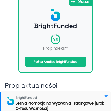
WYRÓŻNIENIE
BrightFunded
9.0
PropIndeks™
Pełna Analiza BrightFunded
Prop aktualności
BrightFunded
Letnia Promocja na Wyzwania Tradingowe [Brak
Okresu Ważności]