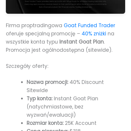
Firma proptradingowa
Goat Funded Trader
oferuje specjalną promocję –
40% zniżki
na
wszystkie konta typu
Instant Goat Plan
.
Promocja jest ogólnodostępna (sitewide).
Szczegóły oferty:
Nazwa promocji:
40% Discount
Sitewide
Typ konta:
Instant Goat Plan
(natychmiastowe, bez
wyzwań/ewaluacji)
Rozmiar konta:
25K Account