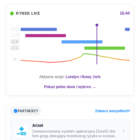
u
k
a
16:44
RYNEK LIVE
j
🇦🇺
🇯🇵
🇬🇧
🇺🇸
📊
Aktywne sesje:
Londyn i Nowy Jork
Pokaż pełne dane i wykres →
›
PARTNERZY
Zobacz wszystkich
Arizet
›
Zaawansowany system operacyjny (SaaS) dla
firm prop, oferujący monitoring ryzyka w czasie