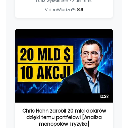
1 093 wyświetleń • 2 dni temu
VideoWiedza™:
8.6
10:38
Chris Hohn zarobił 20 mld dolarów
dzięki temu portfelowi [Analiza
monopolów i ryzyka]