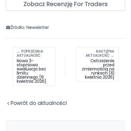
Zobacz Recenzję For Traders
Źródło: Newsletter
Nawigacja
← POPRZEDNIA
NASTĘPNA
wpisów
AKTUALNOŚĆ
AKTUALNOŚĆ →
Nowa 3-
Ostrzeżenie
stopniowa
przed
ewaluacja bez
zmiennością na
limitu
rynkach [10
dziennego [9
kwietnia 2026]
kwietnia 2026]
Powrót do aktualności