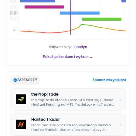
🇦🇺
🇯🇵
🇬🇧
🇺🇸
📊
Aktywne sesje:
Londyn
Pokaż pełne dane i wykres →
›
PARTNERZY
Zobacz wszystkich
thePropTrade
›
thePropTrade oferuje konta CFD PayFlex, Classic
i Instant Funding na MT5, TradeLocker i cTrader,…
Hantec Trader
›
Prop firma z zapleczem regulowanego brokera
Hantec Markets. Jeden z bezpieczniejszych
wyborów dla polskich…