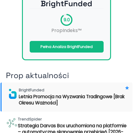
BrightFunded
9.0
PropIndeks™
Pełna Analiza BrightFunded
Prop aktualności
BrightFunded
Letnia Promocja na Wyzwania Tradingowe [Brak
Okresu Ważności]
TrendSpider
Strategia Darvas Box uruchomiona na platformie
– automatyczne skanowanie przebicień [2026-