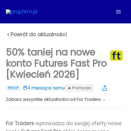
Przejdź
do
treści
Powrót do aktualności
50% taniej na nowe
konto Futures Fast Pro
[Kwiecień 2026]
4 miesiące temu
🔥 Promocja
PROP
Zobacz wszystkie aktualności od For Traders →
For Traders
wprowadza do swojej oferty nowe