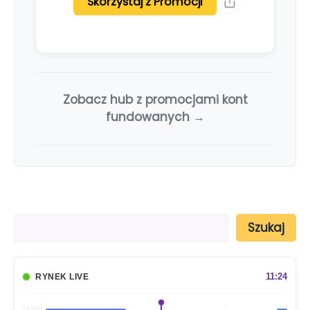
Skorzystaj z Promocji
Zobacz hub z promocjami kont
fundowanych →
S
Szukaj
z
u
k
a
11:24
RYNEK LIVE
j