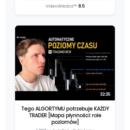
VideoWiedza™:
8.5
32:35
Tego ALGORTYMU potrzebuje KAŻDY
TRADER [Mapa płynności: role
poziomów]