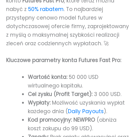
konto
Futures Fast Pro
, które teraz można
nabyć z
50% rabatem
. To najbardziej
przystępny cenowo model futures w
dotychczasowej ofercie firmy, zaprojektowany
z myślą o maksymalnej szybkości realizacji
zleceń oraz codziennych wypłatach. 🚀
Kluczowe parametry konta Futures Fast Pro:
Wartość konta:
50 000 USD
wirtualnego kapitału.
Cel zysku (Profit Target):
3 000 USD.
Wypłaty:
Możliwość uzyskania wypłat
każdego dnia (
Daily Payouts
).
Kod promocyjny:
NEWPRO
(obniża
koszt zakupu do 99 USD).