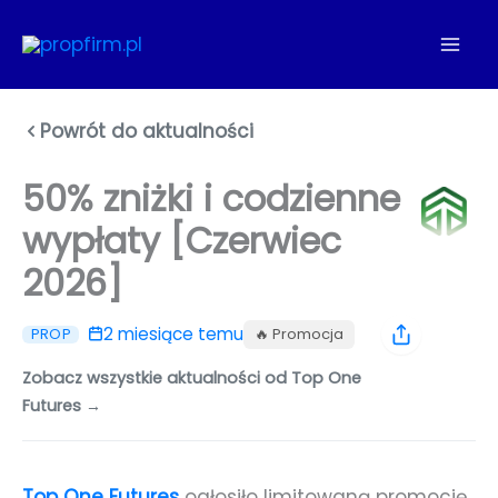
Przejdź
do
treści
Powrót do aktualności
50% zniżki i codzienne
wypłaty [Czerwiec
2026]
2 miesiące temu
🔥 Promocja
PROP
Zobacz wszystkie aktualności od Top One
Futures →
Top One Futures
ogłosiło limitowaną promocję