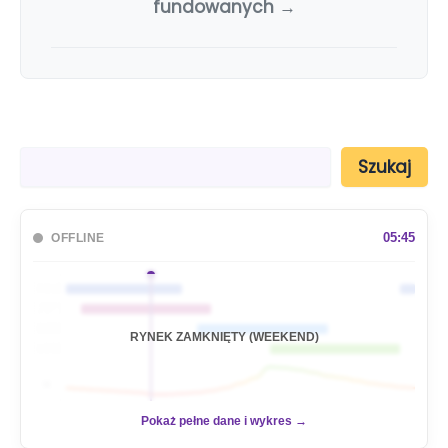
fundowanych →
S
Szukaj
z
u
k
a
05:45
OFFLINE
j
🇦🇺
🇯🇵
🇬🇧
RYNEK ZAMKNIĘTY (WEEKEND)
🇺🇸
📊
Pokaż pełne dane i wykres →