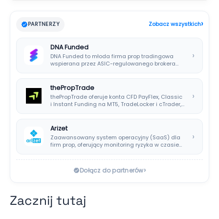
›
PARTNERZY
Zobacz wszystkich
DNA Funded
›
DNA Funded to młoda firma prop tradingowa
wspierana przez ASIC-regulowanego brokera
DNA Markets. Oferuje…
thePropTrade
›
thePropTrade oferuje konta CFD PayFlex, Classic
i Instant Funding na MT5, TradeLocker i cTrader,…
Arizet
›
Zaawansowany system operacyjny (SaaS) dla
firm prop, oferujący monitoring ryzyka w czasie
rzeczywistym i…
›
Dołącz do partnerów
Zacznij tutaj