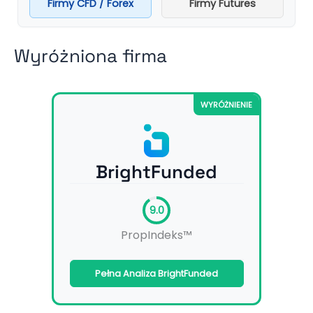
Firmy CFD / Forex
Firmy Futures
Wyróżniona firma
WYRÓŻNIENIE
BrightFunded
9.0
PropIndeks™
Pełna Analiza BrightFunded