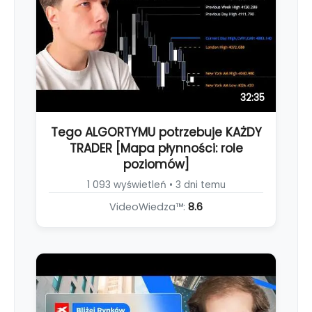
32:35
Tego ALGORTYMU potrzebuje KAŻDY
TRADER [Mapa płynności: role
poziomów]
1 093 wyświetleń • 3 dni temu
VideoWiedza™:
8.6