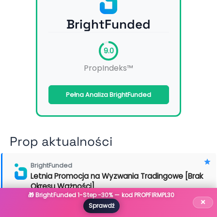
BrightFunded
9.0
PropIndeks™
Pełna Analiza BrightFunded
Prop aktualności
BrightFunded
Letnia Promocja na Wyzwania Tradingowe [Brak
Okresu Ważności]
🎁 BrightFunded 1-Step -30% — kod PROPFIRMPL30
×
Sprawdź
Funded Trading Plus