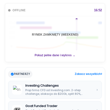
k
a
16:52
OFFLINE
j
🇦🇺
🇯🇵
🇬🇧
RYNEK ZAMKNIĘTY (WEEKEND)
🇺🇸
📊
Pokaż pełne dane i wykres →
›
PARTNERZY
Zobacz wszystkich
Investing Challenges
›
Prop firma CFD od Investing.com. 2-step
challenge, alokacja do $200k, split 80%,
platforma SIRIX.
Goat Funded Trader
›