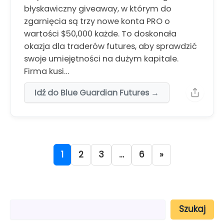
błyskawiczny giveaway, w którym do
zgarnięcia są trzy nowe konta PRO o
wartości $50,000 każde. To doskonała
okazja dla traderów futures, aby sprawdzić
swoje umiejętności na dużym kapitale.
Firma kusi…
Idź do Blue Guardian Futures →
1
2
3
…
6
»
S
Szukaj
z
u