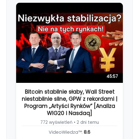
45:57
Bitcoin stabilnie słaby, Wall Street
niestabilnie silne, GPW z rekordami |
Program „Artyści Rynków” [Analiza
WIG20 i Nasdaq]
772 wyświetleń • 2 dni temu
VideoWiedza™:
8.6