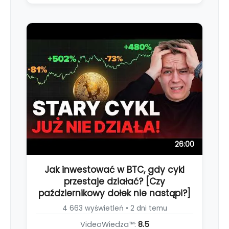
26:00
Jak inwestować w BTC, gdy cykl
przestaje działać? [Czy
październikowy dołek nie nastąpi?]
4 663 wyświetleń • 2 dni temu
VideoWiedza™:
8.5