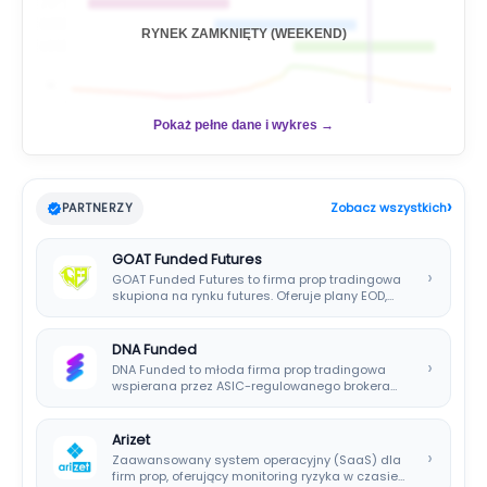
🇯🇵
🇬🇧
RYNEK ZAMKNIĘTY (WEEKEND)
🇺🇸
📊
Pokaż pełne dane i wykres →
›
PARTNERZY
Zobacz wszystkich
GOAT Funded Futures
›
GOAT Funded Futures to firma prop tradingowa
skupiona na rynku futures. Oferuje plany EOD,…
DNA Funded
›
DNA Funded to młoda firma prop tradingowa
wspierana przez ASIC-regulowanego brokera
DNA Markets. Oferuje…
Arizet
›
Zaawansowany system operacyjny (SaaS) dla
firm prop, oferujący monitoring ryzyka w czasie