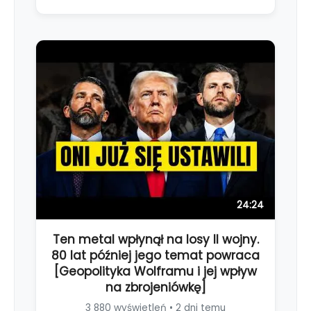
24:24
Ten metal wpłynął na losy II wojny.
80 lat później jego temat powraca
[Geopolityka Wolframu i jej wpływ
na zbrojeniówkę]
3 880 wyświetleń • 2 dni temu