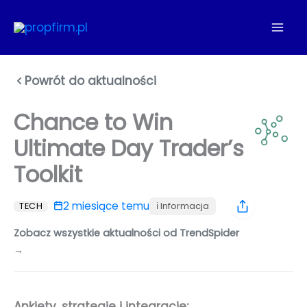
Przejdź
do
treści
Powrót do aktualności
Chance to Win
Ultimate Day Trader’s
Toolkit
2 miesiące temu
ℹ️ Informacja
TECH
Zobacz wszystkie aktualności od TrendSpider
→
Ankiety, strategie i integracje: