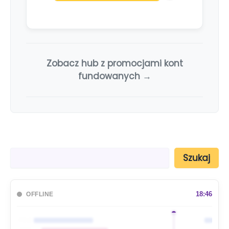
Zobacz hub z promocjami kont
fundowanych →
S
Szukaj
z
u
k
a
18:46
OFFLINE
j
🇦🇺