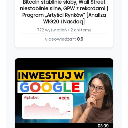
Bitcoin stabilnie słaby, Wall Street
niestabilnie silne, GPW z rekordami |
Program „Artyści Rynków” [Analiza
WIG20 i Nasdaq]
772 wyświetleń • 2 dni temu
VideoWiedza™:
8.6
08:09