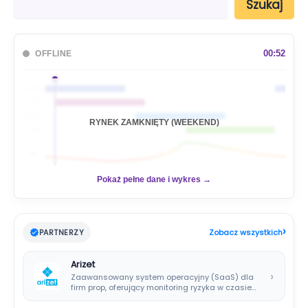
Szukaj
z
u
k
a
00:52
OFFLINE
j
🇦🇺
🇯🇵
🇬🇧
RYNEK ZAMKNIĘTY (WEEKEND)
🇺🇸
📊
Pokaż pełne dane i wykres →
›
PARTNERZY
Zobacz wszystkich
Arizet
›
Zaawansowany system operacyjny (SaaS) dla
firm prop, oferujący monitoring ryzyka w czasie
rzeczywistym i…