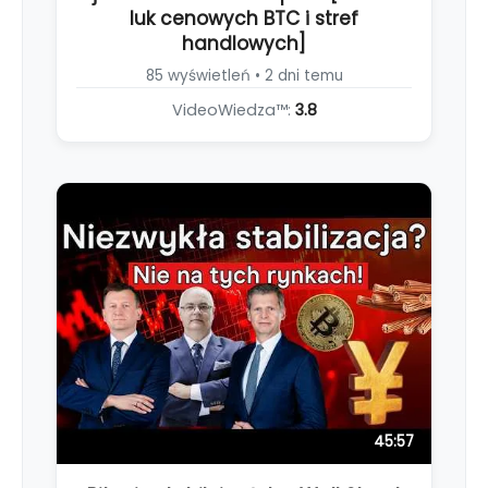
luk cenowych BTC i stref
handlowych]
85 wyświetleń • 2 dni temu
VideoWiedza™:
3.8
45:57