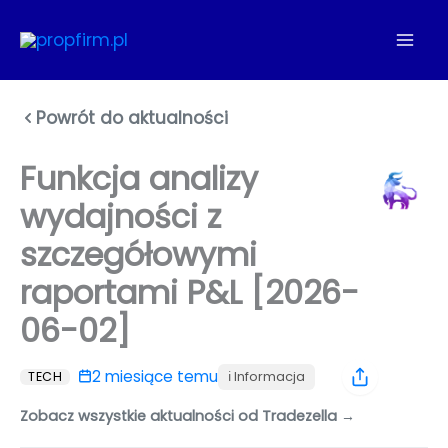
Przejdź
do
treści
Powrót do aktualności
Funkcja analizy
wydajności z
szczegółowymi
raportami P&L [2026-
06-02]
2 miesiące temu
ℹ️ Informacja
TECH
Zobacz wszystkie aktualności od Tradezella →