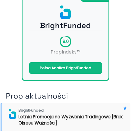
BrightFunded
9.0
PropIndeks™
Pełna Analiza BrightFunded
Prop aktualności
BrightFunded
Letnia Promocja na Wyzwania Tradingowe [Brak
Okresu Ważności]