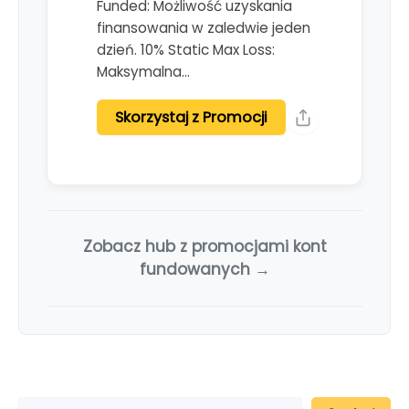
Funded: Możliwość uzyskania
finansowania w zaledwie jeden
dzień. 10% Static Max Loss:
Maksymalna…
Skorzystaj z Promocji
Zobacz hub z promocjami kont
fundowanych →
S