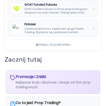
GOAT Funded Futures
›
GOAT Funded Futures to firma prop tradingowa
skupiona na rynku futures. Oferuje plany EOD,…
Fintokei
›
Czeska prop firma z zapleczem grupy Purple
Trading. Wyróżnia się systemem Instant
Payouts, wypłatami…
›
Dołącz do partnerów
Zacznij tutaj
Promocje i Zniżki
Najlepsze kody rabatowe i okazje od firm prop
tradingowych.
Co to jest Prop Trading?