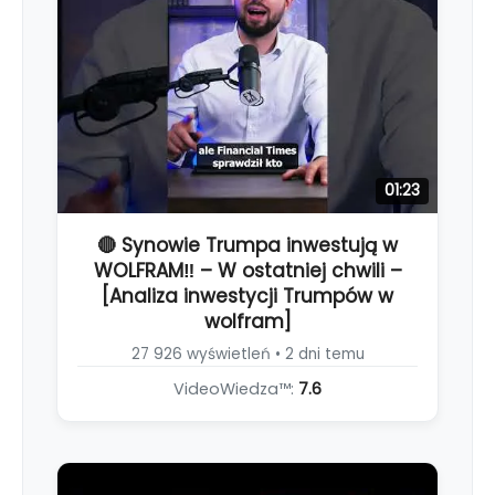
01:23
🔴 Synowie Trumpa inwestują w
WOLFRAM‼️ – W ostatniej chwili –
[Analiza inwestycji Trumpów w
wolfram]
27 926 wyświetleń • 2 dni temu
VideoWiedza™:
7.6