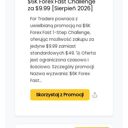
$6K Forex Fast Challenge
za $9.99 [Sierpień 2026]
For Traders powraca z
uwielbianą promocją na $6K
Forex Fast 1-Step Challenge,
oferując możliwość zakupu za
jedyne $9.99 zamiast
standardowych $49. 🚀 Oferta
jest ograniczona czasowo i
ilościowo. Szczegóły promocji:
Nazwa wyzwania: $6K Forex
Fast…
Skorzystaj z Promocji