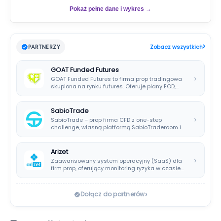
Pokaż pełne dane i wykres →
›
PARTNERZY
Zobacz wszystkich
GOAT Funded Futures
›
GOAT Funded Futures to firma prop tradingowa
skupiona na rynku futures. Oferuje plany EOD,…
SabioTrade
›
SabioTrade – prop firma CFD z one-step
challenge, własną platformą SabioTraderoom i
wypłatami co…
Arizet
›
Zaawansowany system operacyjny (SaaS) dla
firm prop, oferujący monitoring ryzyka w czasie
rzeczywistym i…
›
Dołącz do partnerów