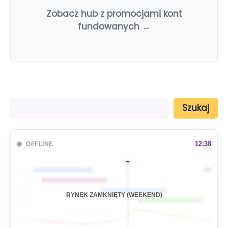
Zobacz hub z promocjami kont
fundowanych →
S
Szukaj
z
u
k
a
12:38
OFFLINE
j
🇦🇺
🇯🇵
🇬🇧
RYNEK ZAMKNIĘTY (WEEKEND)
🇺🇸
📊