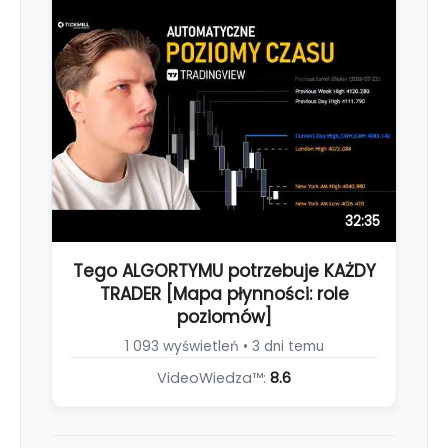
32:35
Tego ALGORTYMU potrzebuje KAŻDY
TRADER [Mapa płynności: role
poziomów]
1 093 wyświetleń • 3 dni temu
VideoWiedza™:
8.6