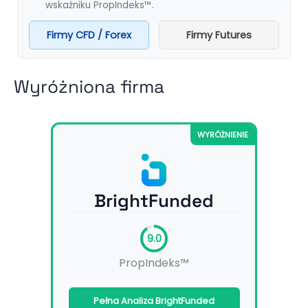
wskaźniku PropIndeks™.
Firmy CFD / Forex
Firmy Futures
Wyróżniona firma
WYRÓŻNIENIE
BrightFunded
9.0
PropIndeks™
Pełna Analiza BrightFunded