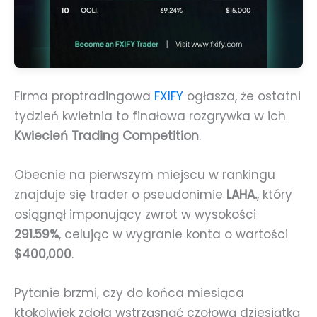
Firma proptradingowa
FXIFY
ogłasza, że ostatni
tydzień kwietnia to finałowa rozgrywka w ich
Kwiecień Trading Competition
.
Obecnie na pierwszym miejscu w rankingu
znajduje się trader o pseudonimie
LAHA.
, który
osiągnął imponujący zwrot w wysokości
291.59%
, celując w wygranie konta o wartości
$400,000
.
Pytanie brzmi, czy do końca miesiąca
ktokolwiek zdoła wstrząsnąć czołową dziesiątką