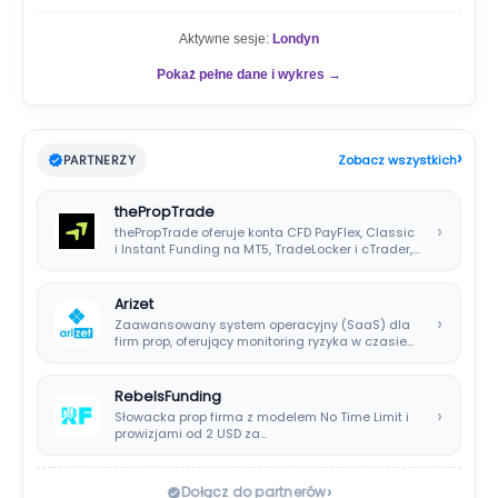
Aktywne sesje:
Londyn
Pokaż pełne dane i wykres →
›
PARTNERZY
Zobacz wszystkich
thePropTrade
›
thePropTrade oferuje konta CFD PayFlex, Classic
i Instant Funding na MT5, TradeLocker i cTrader,…
Arizet
›
Zaawansowany system operacyjny (SaaS) dla
firm prop, oferujący monitoring ryzyka w czasie
rzeczywistym i…
RebelsFunding
›
Słowacka prop firma z modelem No Time Limit i
prowizjami od 2 USD za…
›
Dołącz do partnerów