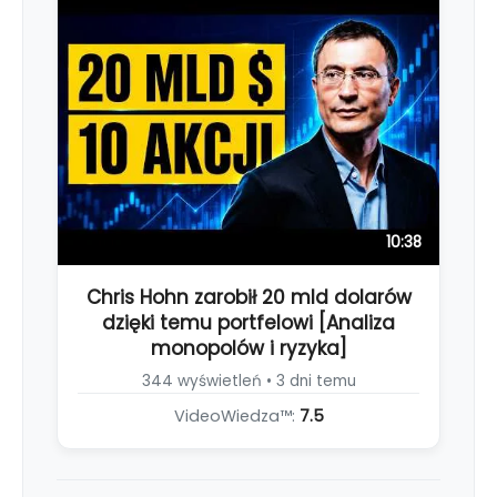
10:38
Chris Hohn zarobił 20 mld dolarów
dzięki temu portfelowi [Analiza
monopolów i ryzyka]
344 wyświetleń • 3 dni temu
VideoWiedza™:
7.5