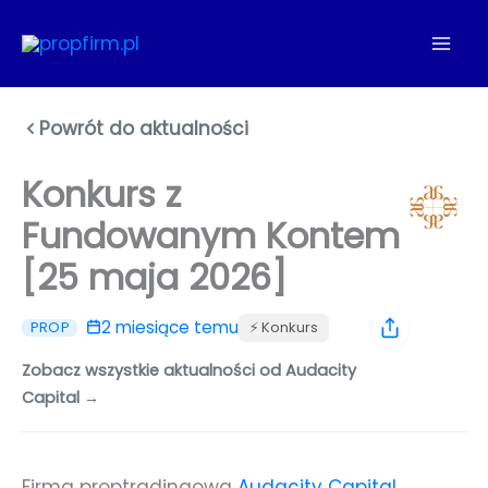
Przejdź
do
treści
Powrót do aktualności
Konkurs z
Fundowanym Kontem
[25 maja 2026]
2 miesiące temu
⚡️ Konkurs
PROP
Zobacz wszystkie aktualności od Audacity
Capital →
Firma proptradingowa
Audacity Capital