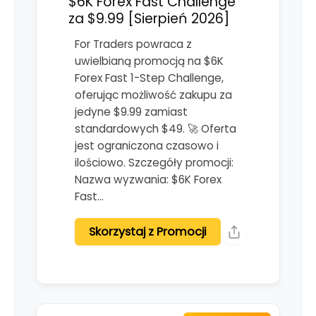
$6K Forex Fast Challenge
za $9.99 [Sierpień 2026]
For Traders powraca z
uwielbianą promocją na $6K
Forex Fast 1-Step Challenge,
oferując możliwość zakupu za
jedyne $9.99 zamiast
standardowych $49. 🚀 Oferta
jest ograniczona czasowo i
ilościowo. Szczegóły promocji:
Nazwa wyzwania: $6K Forex
Fast…
Skorzystaj z Promocji