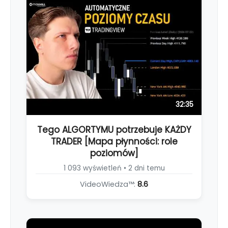
32:35
Tego ALGORTYMU potrzebuje KAŻDY
TRADER [Mapa płynności: role
poziomów]
1 093 wyświetleń • 2 dni temu
VideoWiedza™:
8.6