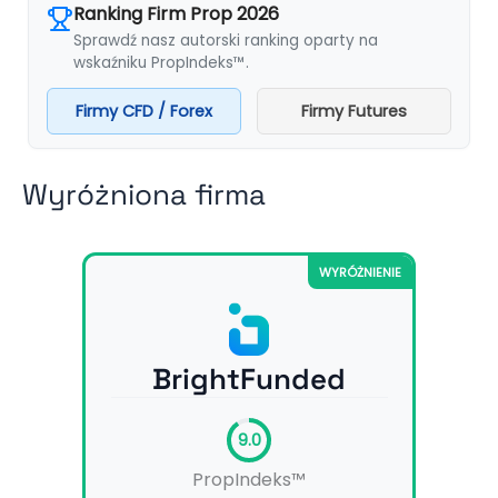
Ranking Firm Prop 2026
Sprawdź nasz autorski ranking oparty na
wskaźniku PropIndeks™.
Firmy CFD / Forex
Firmy Futures
Wyróżniona firma
WYRÓŻNIENIE
BrightFunded
9.0
PropIndeks™