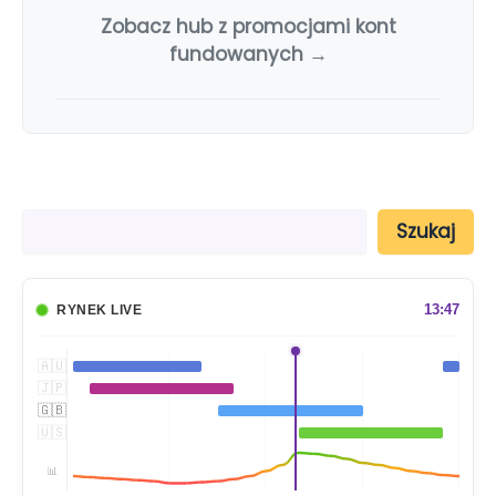
Zobacz hub z promocjami kont
fundowanych →
S
Szukaj
z
u
k
a
13:47
RYNEK LIVE
j
🇦🇺
🇯🇵
🇬🇧
🇺🇸
📊