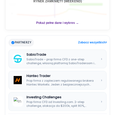
RYNEK ZAMKNIĘTY (WEEKEND)
🇺🇸
📊
Pokaż pełne dane i wykres →
›
PARTNERZY
Zobacz wszystkich
SabioTrade
›
SabioTrade – prop firma CFD z one-step
challenge, własną platformą SabioTraderoom i
wypłatami co…
Hantec Trader
›
Prop firma z zapleczem regulowanego brokera
Hantec Markets. Jeden z bezpieczniejszych
wyborów dla polskich…
Investing Challenges
›
Prop firma CFD od Investing.com. 2-step
challenge, alokacja do $200k, split 80%,
platforma SIRIX.