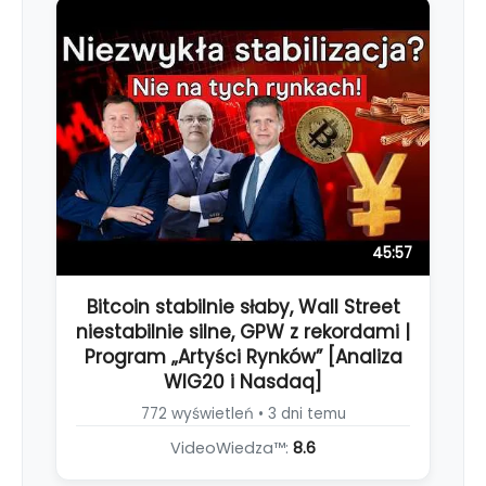
45:57
Bitcoin stabilnie słaby, Wall Street
niestabilnie silne, GPW z rekordami |
Program „Artyści Rynków” [Analiza
WIG20 i Nasdaq]
772 wyświetleń • 3 dni temu
VideoWiedza™:
8.6