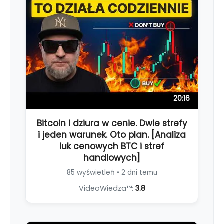
20:16
Bitcoin i dziura w cenie. Dwie strefy
i jeden warunek. Oto plan. [Analiza
luk cenowych BTC i stref
handlowych]
85 wyświetleń • 2 dni temu
VideoWiedza™:
3.8