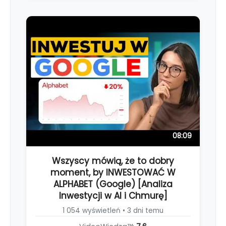
08:09
Wszyscy mówią, że to dobry
moment, by INWESTOWAĆ W
ALPHABET (Google) [Analiza
Inwestycji w AI i Chmurę]
1 054 wyświetleń • 3 dni temu