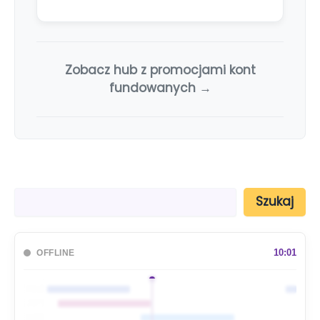
Zobacz hub z promocjami kont
fundowanych →
S
Szukaj
z
u
k
a
10:01
OFFLINE
j
🇦🇺
🇯🇵
🇬🇧