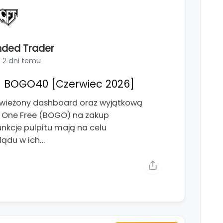
nded Trader
2 dni temu
 BOGO40 [Czerwiec 2026]
świeżony dashboard oraz wyjątkową
t One Free (BOGO) na zakup
kcje pulpitu mają na celu
lądu w ich…