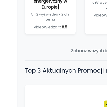
energetyczny w
1 093 wyśw
Europie]
5 112 wyświetleń • 2 dni
VideoW
temu
VideoWiedza™:
8.5
Zobacz wszystki
Top 3 Aktualnych Promocji