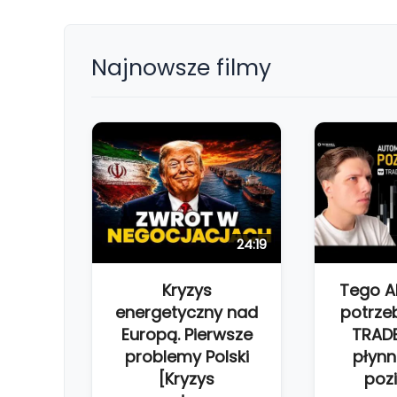
Najnowsze filmy
24:19
Kryzys
Tego 
energetyczny nad
potrze
Europą. Pierwsze
TRAD
problemy Polski
płynn
[Kryzys
poz