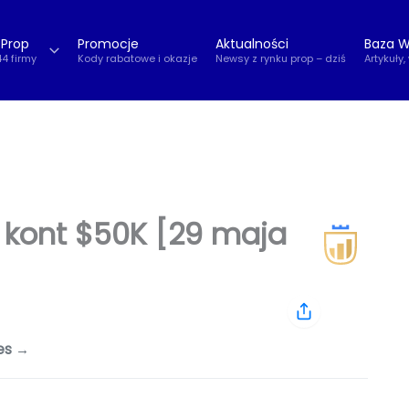
 Prop
Promocje
Aktualności
Baza W
44 firmy
Kody rabatowe i okazje
Newsy z rynku prop – dziś
Artykuły,
e kont $50K [29 maja
es →