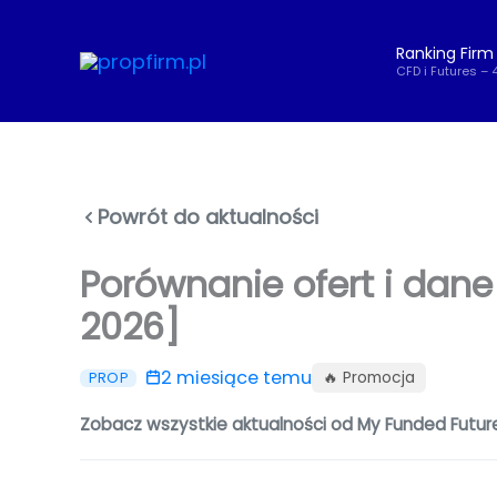
Przejdź
do
Ranking Firm
treści
CFD i Futures – 
Powrót do aktualności
Porównanie ofert i dan
2026]
2 miesiące temu
🔥 Promocja
PROP
Zobacz wszystkie aktualności od My Funded Futur