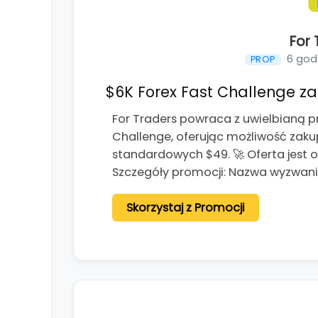
For 
6 god
PROP
$6K Forex Fast Challenge za 
For Traders powraca z uwielbianą p
Challenge, oferując możliwość zaku
standardowych $49. 🚀 Oferta jest 
Szczegóły promocji: Nazwa wyzwania
Skorzystaj z Promocji