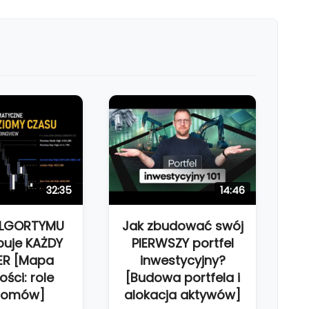
32:35
14:46
ALGORTYMU
Jak zbudować swój
buje KAŻDY
PIERWSZY portfel
ER [Mapa
inwestycyjny?
ości: role
[Budowa portfela i
iomów]
alokacja aktywów]