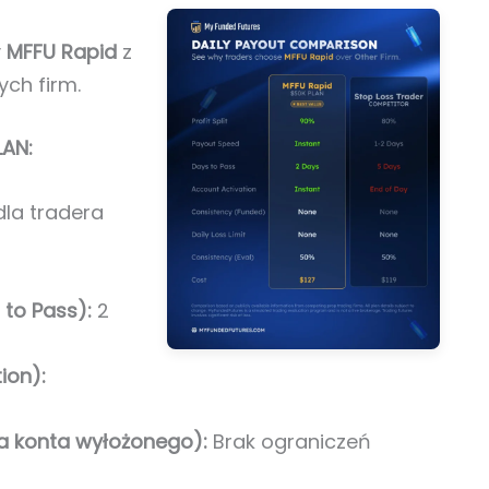
y
MFFU Rapid
z
ch firm.
LAN:
la tradera
 to Pass):
2
ion):
a konta wyłożonego):
Brak ograniczeń