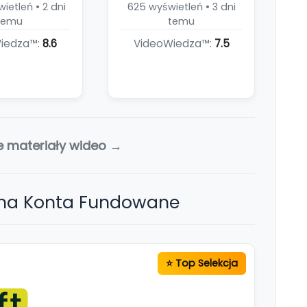
ietleń • 2 dni
625 wyświetleń • 3 dni
temu
temu
iedza™:
8.6
VideoWiedza™:
7.5
e materiały wideo →
 na Konta Fundowane