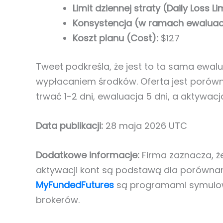
Limit dziennej straty (Daily Loss Lim
Konsystencja (w ramach ewaluacj
Koszt planu (Cost):
$127
Tweet podkreśla, że jest to ta sama ewal
wypłacaniem środków. Oferta jest porów
trwać 1-2 dni, ewaluacja 5 dni, a aktywacj
Data publikacji:
28 maja 2026 UTC
Dodatkowe informacje:
Firma zaznacza, ż
aktywacji kont są podstawą dla porównan
MyFundedFutures
są programami symulowan
brokerów.