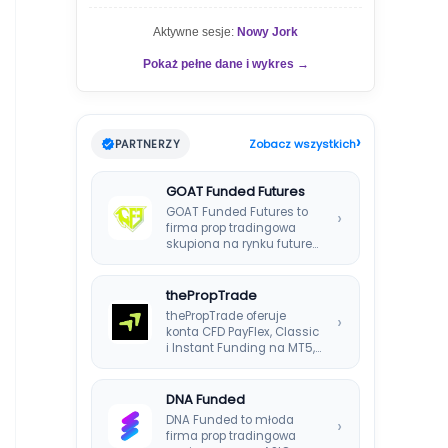
Aktywne sesje:
Nowy Jork
Pokaż pełne dane i wykres →
›
PARTNERZY
Zobacz wszystkich
GOAT Funded Futures
GOAT Funded Futures to
›
firma prop tradingowa
skupiona na rynku futures.
Oferuje plany EOD,…
thePropTrade
thePropTrade oferuje
›
konta CFD PayFlex, Classic
i Instant Funding na MT5,
TradeLocker i cTrader,…
DNA Funded
DNA Funded to młoda
›
firma prop tradingowa