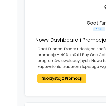
Goat Fu
PROP
Nowy Dashboard i Promocja
Goat Funded Trader udostępnił od
promocję – 40% zniżki i Buy One Ge
programów ewaluacyjnych. Nowe fun
zapewnienie traderom lepszego wg
Skorzystaj z Promocji