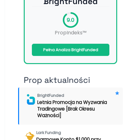
BrightFunded
9.0
PropIndeks™
Pełna Analiza BrightFunded
Prop aktualności
BrightFunded
Letnia Promocja na Wyzwania
Tradingowe [Brak Okresu
Ważności]
Lark Funding
Darmowe Konto $1,000 przy