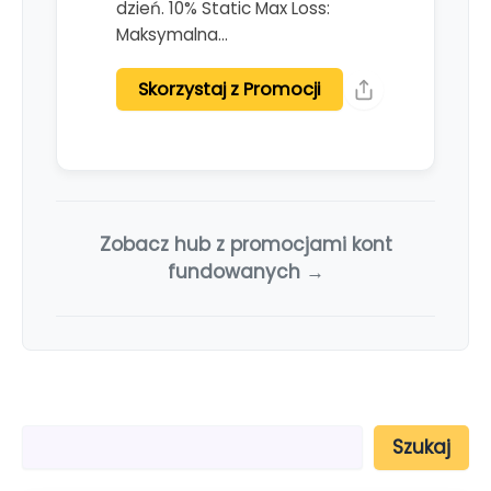
dzień. 10% Static Max Loss:
Maksymalna…
Skorzystaj z Promocji
Zobacz hub z promocjami kont
fundowanych →
S
Szukaj
z
u