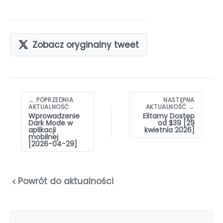
Zobacz oryginalny tweet
Nawigacja
← POPRZEDNIA
NASTĘPNA
wpisów
AKTUALNOŚĆ
AKTUALNOŚĆ →
Wprowadzenie
Elitarny Dostęp
Dark Mode w
od $39 [29
aplikacji
kwietnia 2026]
mobilnej
[2026-04-29]
Powrót do aktualności