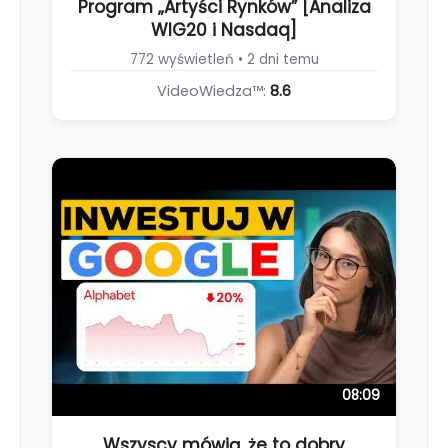
Program „Artyści Rynków” [Analiza
WIG20 i Nasdaq]
772 wyświetleń • 2 dni temu
VideoWiedza™:
8.6
08:09
Wszyscy mówią, że to dobry