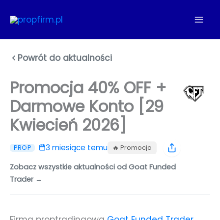
Przejdź
do
treści
Powrót do aktualności
Promocja 40% OFF +
Darmowe Konto [29
Kwiecień 2026]
3 miesiące temu
🔥 Promocja
PROP
Zobacz wszystkie aktualności od Goat Funded
Trader →
Firma proptradingowa
Goat Funded Trader