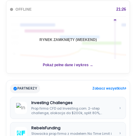
k
a
21:26
OFFLINE
j
🇦🇺
🇯🇵
🇬🇧
RYNEK ZAMKNIĘTY (WEEKEND)
🇺🇸
📊
Pokaż pełne dane i wykres →
›
PARTNERZY
Zobacz wszystkich
Investing Challenges
›
Prop firma CFD od Investing.com. 2-step
challenge, alokacja do $200k, split 80%,
platforma SIRIX.
RebelsFunding
›
Słowacka prop firma z modelem No Time Limit i