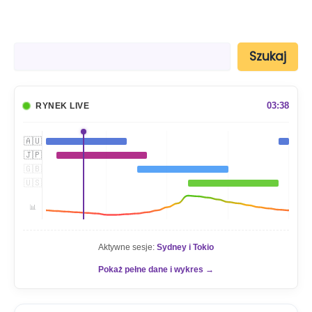
S
Szukaj
z
u
k
a
03:38
RYNEK LIVE
j
🇦🇺
🇯🇵
🇬🇧
🇺🇸
📊
Aktywne sesje:
Sydney i Tokio
Pokaż pełne dane i wykres →