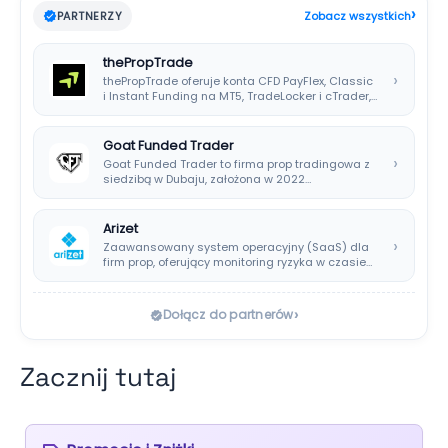
›
PARTNERZY
Zobacz wszystkich
thePropTrade
›
thePropTrade oferuje konta CFD PayFlex, Classic
i Instant Funding na MT5, TradeLocker i cTrader,…
Goat Funded Trader
›
Goat Funded Trader to firma prop tradingowa z
siedzibą w Dubaju, założona w 2022…
Arizet
›
Zaawansowany system operacyjny (SaaS) dla
firm prop, oferujący monitoring ryzyka w czasie
rzeczywistym i…
›
Dołącz do partnerów
Zacznij tutaj