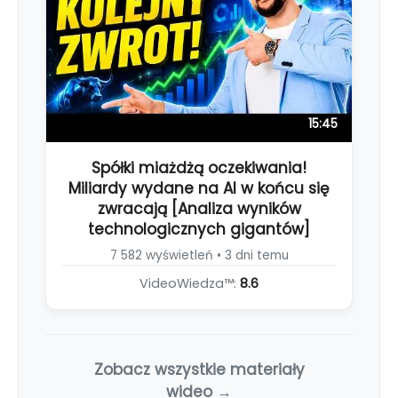
15:45
Spółki miażdżą oczekiwania!
Miliardy wydane na AI w końcu się
zwracają [Analiza wyników
technologicznych gigantów]
7 582 wyświetleń • 3 dni temu
VideoWiedza™:
8.6
Zobacz wszystkie materiały
wideo →