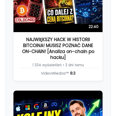
22:40
NAJWIĘKSZY HACK W HISTORII
BITCOINA! MUSISZ POZNAĆ DANE
ON-CHAIN! [Analiza on-chain po
hacku]
1 334 wyświetleń • 3 dni temu
VideoWiedza™:
8.3