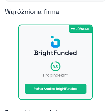
Wyróżniona firma
WYRÓŻNIENIE
BrightFunded
9.0
PropIndeks™
Pełna Analiza BrightFunded