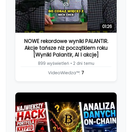
01:26
NOWE rekordowe wyniki PALANTIR.
Akcje tańsze niż początkiem roku
[Wyniki Palantir, AI i akcje]
899 wyświetleń • 2 dni temu
VideoWiedza™:
7