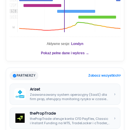
🇯🇵
🇬🇧
🇺🇸
📊
Aktywne sesje:
Londyn
Pokaż pełne dane i wykres →
›
PARTNERZY
Zobacz wszystkich
Arizet
›
Zaawansowany system operacyjny (SaaS) dla
firm prop, oferujący monitoring ryzyka w czasie
rzeczywistym i…
thePropTrade
›
thePropTrade oferuje konta CFD PayFlex, Classic
i Instant Funding na MT5, TradeLocker i cTrader,…