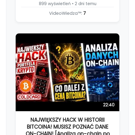
899 wyświetleń • 2 dni temu
VideoWiedza™:
7
22:40
NAJWIĘKSZY HACK W HISTORII
BITCOINA! MUSISZ POZNAĆ DANE
ON-CHAIN! [Analiza on-chain po