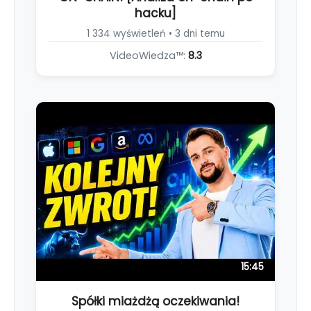
hacku]
1 334 wyświetleń • 3 dni temu
VideoWiedza™:
8.3
15:45
Spółki miażdżą oczekiwania!