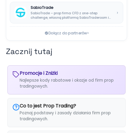
SabioTrade
›
SabioTrade – prop firma CFD z one-step
challenge, własną platformą SabioTraderoom i
wypłatami co…
›
Dołącz do partnerów
Zacznij tutaj
Promocje i Zniżki
Najlepsze kody rabatowe i okazje od firm prop
tradingowych.
Co to jest Prop Trading?
Poznaj podstawy i zasady działania firm prop
tradingowych.