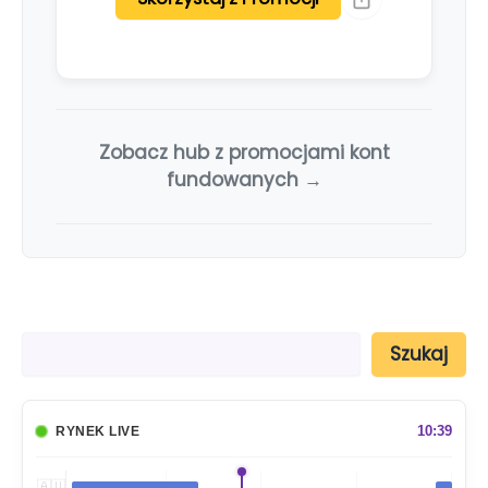
Zobacz hub z promocjami kont
fundowanych →
S
Szukaj
z
u
k
a
10:39
RYNEK LIVE
j
🇦🇺