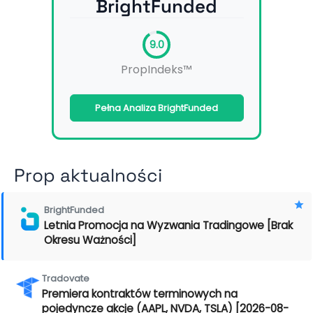
BrightFunded
9.0
PropIndeks™
Pełna Analiza BrightFunded
Prop aktualności
BrightFunded
Letnia Promocja na Wyzwania Tradingowe [Brak
Okresu Ważności]
Tradovate
Premiera kontraktów terminowych na
pojedyncze akcje (AAPL, NVDA, TSLA) [2026-08-