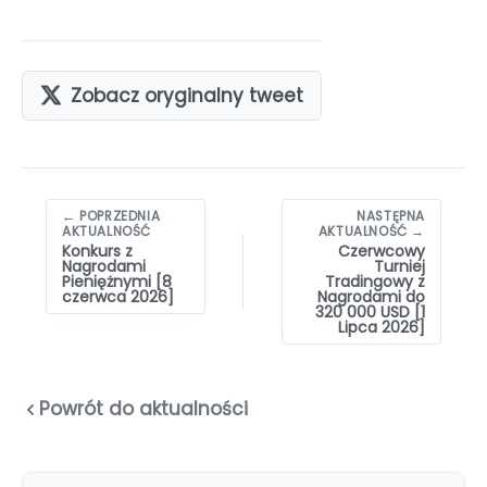
Zobacz oryginalny tweet
Nawigacja
← POPRZEDNIA
NASTĘPNA
wpisów
AKTUALNOŚĆ
AKTUALNOŚĆ →
Konkurs z
Czerwcowy
Nagrodami
Turniej
Pieniężnymi [8
Tradingowy z
czerwca 2026]
Nagrodami do
320 000 USD [1
Lipca 2026]
Powrót do aktualności