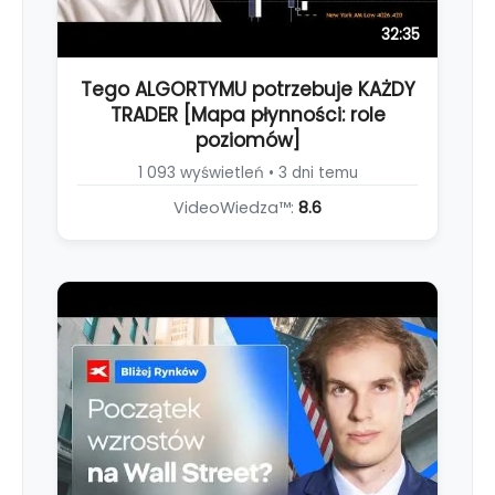
32:35
Tego ALGORTYMU potrzebuje KAŻDY
TRADER [Mapa płynności: role
poziomów]
1 093 wyświetleń • 3 dni temu
VideoWiedza™:
8.6