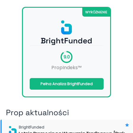
WYRÓŻNIENIE
BrightFunded
9.0
PropIndeks™
Pełna Analiza BrightFunded
Prop aktualności
BrightFunded