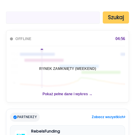
S
Szukaj
z
u
k
a
04:56
OFFLINE
j
🇦🇺
🇯🇵
🇬🇧
RYNEK ZAMKNIĘTY (WEEKEND)
🇺🇸
📊
Pokaż pełne dane i wykres →
›
PARTNERZY
Zobacz wszystkich
RebelsFunding