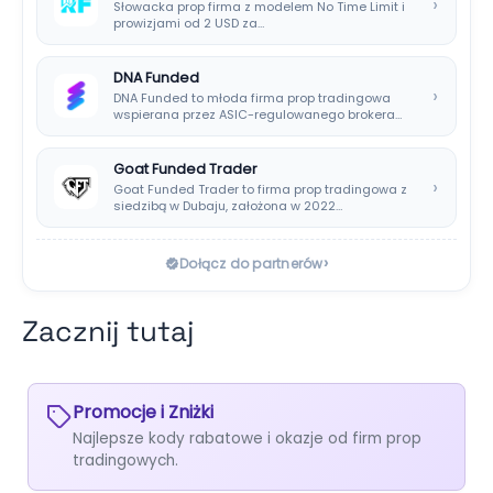
›
Słowacka prop firma z modelem No Time Limit i
prowizjami od 2 USD za…
DNA Funded
›
DNA Funded to młoda firma prop tradingowa
wspierana przez ASIC-regulowanego brokera
DNA Markets. Oferuje…
Goat Funded Trader
›
Goat Funded Trader to firma prop tradingowa z
siedzibą w Dubaju, założona w 2022…
›
Dołącz do partnerów
Zacznij tutaj
Promocje i Zniżki
Najlepsze kody rabatowe i okazje od firm prop
tradingowych.