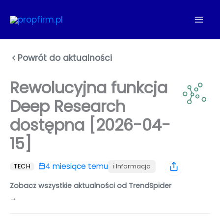
Przejdź
do
treści
Powrót do aktualności
Rewolucyjna funkcja
Deep Research
dostępna [2026-04-
15]
4 miesiące temu
ℹ️ Informacja
TECH
Zobacz wszystkie aktualności od TrendSpider
→