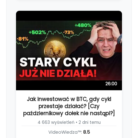
26:00
Jak inwestować w BTC, gdy cykl
przestaje działać? [Czy
październikowy dołek nie nastąpi?]
4 663 wyświetleń • 2 dni temu
VideoWiedza™:
8.5