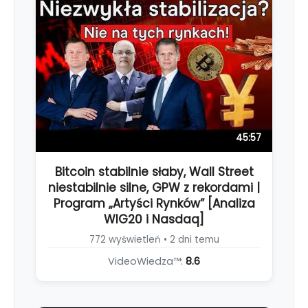
45:57
Bitcoin stabilnie słaby, Wall Street
niestabilnie silne, GPW z rekordami |
Program „Artyści Rynków” [Analiza
WIG20 i Nasdaq]
772 wyświetleń • 2 dni temu
VideoWiedza™:
8.6