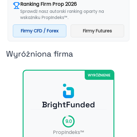
Ranking Firm Prop 2026
Sprawdź nasz autorski ranking oparty na
wskaźniku PropIndeks™.
Firmy CFD / Forex
Firmy Futures
Wyróżniona firma
WYRÓŻNIENIE
BrightFunded
9.0
PropIndeks™