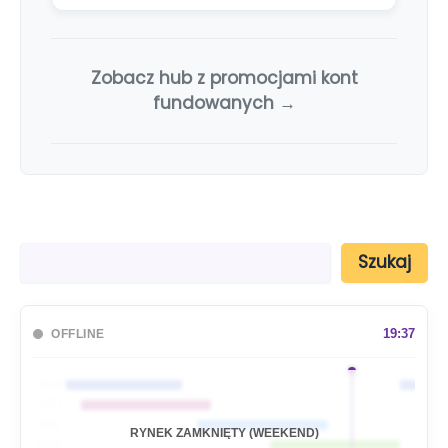
Zobacz hub z promocjami kont
fundowanych →
S
Szukaj
z
u
k
a
19:37
OFFLINE
j
🇦🇺
🇯🇵
🇬🇧
RYNEK ZAMKNIĘTY (WEEKEND)
🇺🇸