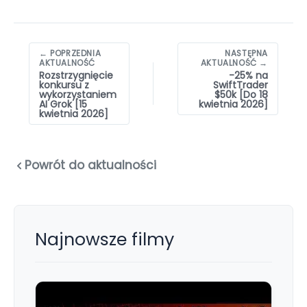
Nawigacja
← POPRZEDNIA
NASTĘPNA
wpisów
AKTUALNOŚĆ
AKTUALNOŚĆ →
Rozstrzygnięcie
-25% na
konkursu z
SwiftTrader
wykorzystaniem
$50k [Do 18
AI Grok [15
kwietnia 2026]
kwietnia 2026]
Powrót do aktualności
Najnowsze filmy