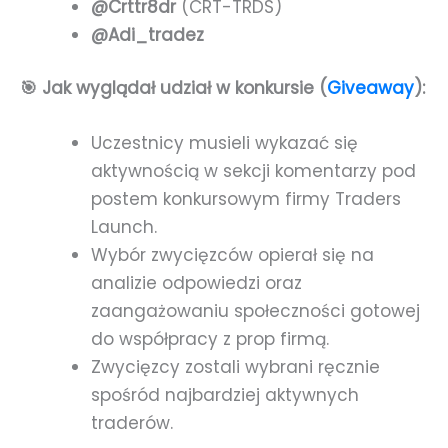
@Crttr8dr
(CRT-TRDS)
@Adi_tradez
🎯 Jak wyglądał udział w konkursie (
Giveaway
):
Uczestnicy musieli wykazać się
aktywnością w sekcji komentarzy pod
postem konkursowym firmy Traders
Launch.
Wybór zwycięzców opierał się na
analizie odpowiedzi oraz
zaangażowaniu społeczności gotowej
do współpracy z prop firmą.
Zwycięzcy zostali wybrani ręcznie
spośród najbardziej aktywnych
traderów.