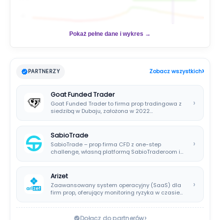
📊
Pokaż pełne dane i wykres →
›
PARTNERZY
Zobacz wszystkich
Goat Funded Trader
›
Goat Funded Trader to firma prop tradingowa z
siedzibą w Dubaju, założona w 2022…
SabioTrade
›
SabioTrade – prop firma CFD z one-step
challenge, własną platformą SabioTraderoom i
wypłatami co…
Arizet
›
Zaawansowany system operacyjny (SaaS) dla
firm prop, oferujący monitoring ryzyka w czasie
rzeczywistym i…
›
Dołącz do partnerów