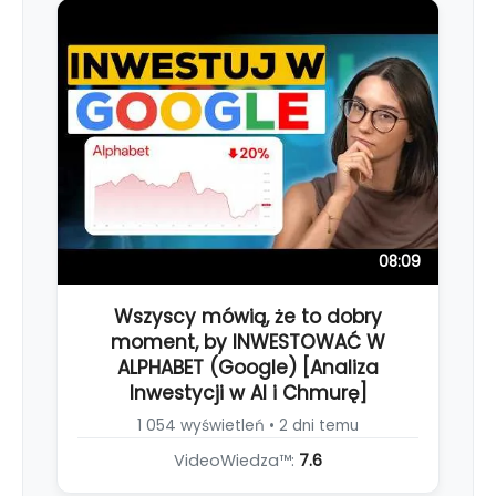
08:09
Wszyscy mówią, że to dobry
moment, by INWESTOWAĆ W
ALPHABET (Google) [Analiza
Inwestycji w AI i Chmurę]
1 054 wyświetleń • 2 dni temu
VideoWiedza™:
7.6