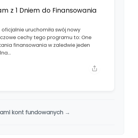
am z 1 Dniem do Finansowania
ficjalnie uruchomiła swój nowy
luczowe cechy tego programu to: One
kania finansowania w zaledwie jeden
alna…
jami kont fundowanych →