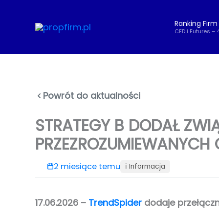
Przejdź
do
Ranking Firm
treści
CFD i Futures – 
Powrót do aktualności
STRATEGY B DODAŁ ZW
PRZEZROZUMIEWANYCH G
2 miesiące temu
ℹ️ Informacja
17.06.2026 –
TrendSpider
dodaje przełączn