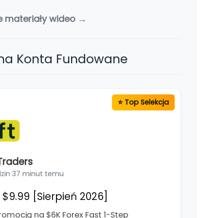
e materiały wideo →
 na Konta Fundowane
Traders
dzin 37 minut temu
$9.99 [Sierpień 2026]
romocją na $6K Forex Fast 1-Step