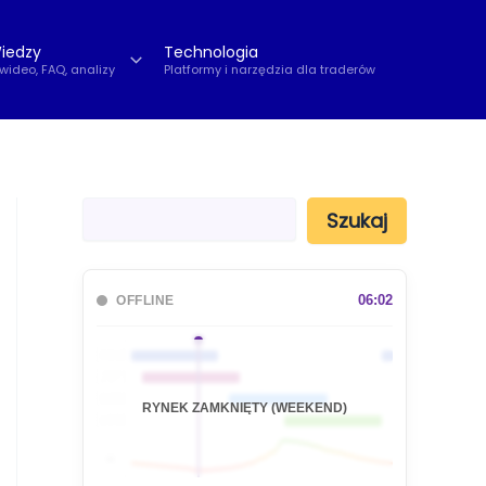
iedzy
Technologia
 wideo, FAQ, analizy
Platformy i narzędzia dla traderów
S
Szukaj
z
u
k
a
06:02
OFFLINE
j
🇦🇺
🇯🇵
🇬🇧
RYNEK ZAMKNIĘTY (WEEKEND)
🇺🇸
📊