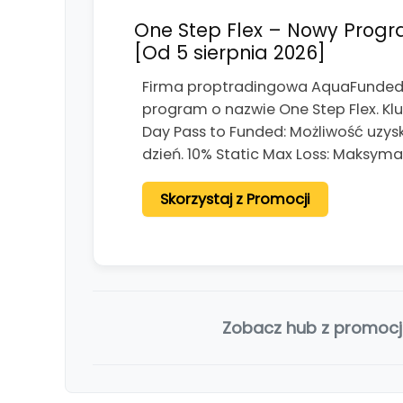
One Step Flex – Nowy Progr
[Od 5 sierpnia 2026]
Firma proptradingowa AquaFunded o
program o nazwie One Step Flex. K
Day Pass to Funded: Możliwość uzys
dzień. 10% Static Max Loss: Maksym
Skorzystaj z Promocji
Zobacz hub z promoc