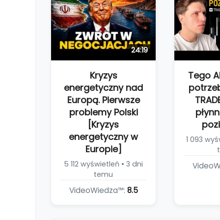
24:19
Kryzys
Tego 
energetyczny nad
potrze
Europą. Pierwsze
TRAD
problemy Polski
płynn
[Kryzys
poz
energetyczny w
1 093 wyśw
Europie]
5 112 wyświetleń • 3 dni
VideoW
temu
VideoWiedza™:
8.5