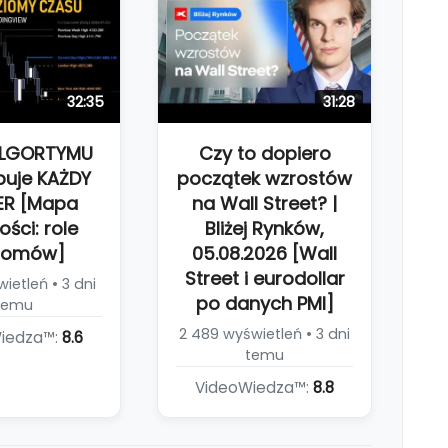
32:35
31:28
ALGORTYMU
Czy to dopiero
buje KAŻDY
początek wzrostów
ER [Mapa
na Wall Street? |
ości: role
Bliżej Rynków,
iomów]
05.08.2026 [Wall
Street i eurodollar
ietleń • 3 dni
po danych PMI]
temu
2 489 wyświetleń • 3 dni
iedza™:
8.6
temu
VideoWiedza™:
8.8