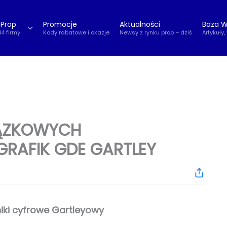
 Prop
Promocje
Aktualności
Baza W
44 firmy
Kody rabatowe i okazje
Newsy z rynku prop – dziś
Artykuły,
IĄZKOWYCH
RAFIK GDE GARTLEY
iki cyfrowe Gartleyowy