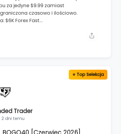
pu za jedyne $9.99 zamiast
ograniczona czasowo i ilościowo.
: $6K Forex Fast…
nded Trader
2 dni temu
 BOGO40 [Czerwiec 2026]