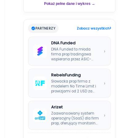
Pokaż pełne dane i wykres →
›
PARTNERZY
Zobacz wszystkich
DNA Funded
DNA Funded to młoda
›
firma prop tradingowa
wspierana przez ASIC-
regulowanego brokera
DNA Markets. Oferuje…
RebelsFunding
Słowacka prop firma z
›
modelem No Time Limit i
prowizjami od 2 USD za…
Arizet
Zaawansowany system
›
operacyjny (SaaS) dla firm
prop, oferujący monitoring
ryzyka w czasie
rzeczywistym i…