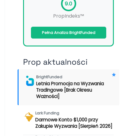
9.0
PropIndeks™
Pełna Analiza BrightFunded
Prop aktualności
BrightFunded
Letnia Promocja na Wyzwania
Tradingowe [Brak Okresu
Ważności]
Lark Funding
Darmowe Konto $1,000 przy
Zakupie Wyzwania [Sierpień 2026]