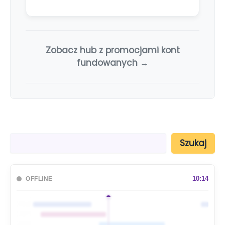
Zobacz hub z promocjami kont
fundowanych →
S
Szukaj
z
u
k
a
10:14
OFFLINE
j
🇦🇺
🇯🇵
🇬🇧