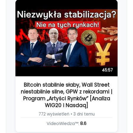
45:57
Bitcoin stabilnie słaby, Wall Street
niestabilnie silne, GPW z rekordami |
Program „Artyści Rynków” [Analiza
WIG20 i Nasdaq]
772 wyświetleń • 3 dni temu
VideoWiedza™:
8.6