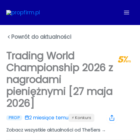
Przejdź
do
treści
Powrót do aktualności
Trading World
Championship 2026 z
nagrodami
pieniężnymi [27 maja
2026]
2 miesiące temu
⚡️ Konkurs
PROP
Zobacz wszystkie aktualności od The5ers →