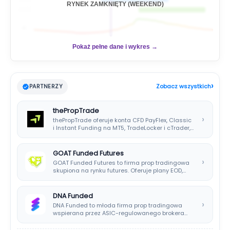
RYNEK ZAMKNIĘTY (WEEKEND)
🇺🇸
📊
Pokaż pełne dane i wykres →
›
PARTNERZY
Zobacz wszystkich
thePropTrade
›
thePropTrade oferuje konta CFD PayFlex, Classic
i Instant Funding na MT5, TradeLocker i cTrader,…
GOAT Funded Futures
›
GOAT Funded Futures to firma prop tradingowa
skupiona na rynku futures. Oferuje plany EOD,…
DNA Funded
›
DNA Funded to młoda firma prop tradingowa
wspierana przez ASIC-regulowanego brokera
DNA Markets. Oferuje…