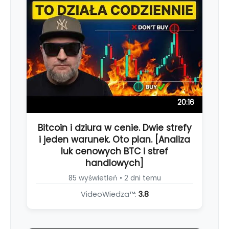
20:16
Bitcoin i dziura w cenie. Dwie strefy
i jeden warunek. Oto plan. [Analiza
luk cenowych BTC i stref
handlowych]
85 wyświetleń • 2 dni temu
VideoWiedza™:
3.8