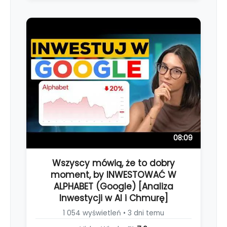
08:09
Wszyscy mówią, że to dobry
moment, by INWESTOWAĆ W
ALPHABET (Google) [Analiza
Inwestycji w AI i Chmurę]
1 054 wyświetleń • 3 dni temu