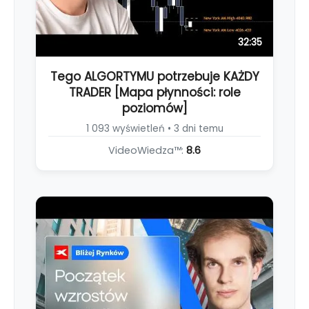
32:35
Tego ALGORTYMU potrzebuje KAŻDY
TRADER [Mapa płynności: role
poziomów]
1 093 wyświetleń • 3 dni temu
VideoWiedza™:
8.6