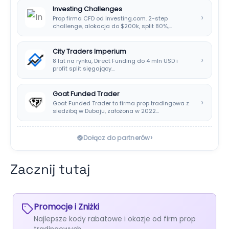
Investing Challenges
›
Prop firma CFD od Investing.com. 2-step
challenge, alokacja do $200k, split 80%,
platforma SIRIX.
City Traders Imperium
›
8 lat na rynku, Direct Funding do 4 mln USD i
profit split sięgający…
Goat Funded Trader
›
Goat Funded Trader to firma prop tradingowa z
siedzibą w Dubaju, założona w 2022…
›
Dołącz do partnerów
Zacznij tutaj
Promocje i Zniżki
Najlepsze kody rabatowe i okazje od firm prop