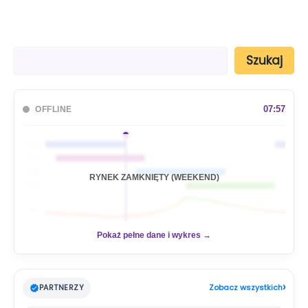
S
Szukaj
z
u
k
a
07:57
OFFLINE
j
🇦🇺
🇯🇵
🇬🇧
RYNEK ZAMKNIĘTY (WEEKEND)
🇺🇸
📊
Pokaż pełne dane i wykres →
›
PARTNERZY
Zobacz wszystkich