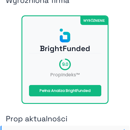
Wyróżniona firma
WYRÓŻNIENIE
BrightFunded
9.0
PropIndeks™
Pełna Analiza BrightFunded
Prop aktualności