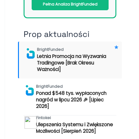
Pełna Analiza BrightFunded
Prop aktualności
BrightFunded
Letnia Promocja na Wyzwania
Tradingowe [Brak Okresu
Ważności]
BrightFunded
Ponad $548 tys. wypłaconych
nagród w lipcu 2026 🎉 [Lipiec
2026]
Fintokei
Ulepszenia Systemu i Zwiększone
Możliwości [Sierpień 2026]