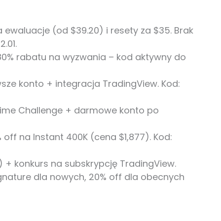
a ewaluacje (od $39.20) i resety za $35. Brak
.01.
80% rabatu na wyzwania – kod aktywny do
sze konto + integracja TradingView. Kod:
Prime Challenge + darmowe konto po
ff na Instant 400K (cena $1,877). Kod:
K) + konkurs na subskrypcję TradingView.
ignature dla nowych, 20% off dla obecnych