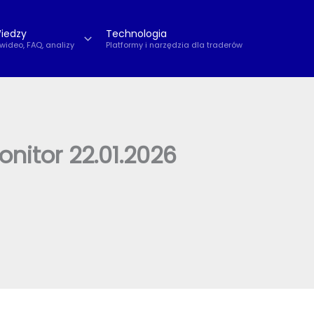
iedzy
Technologia
 wideo, FAQ, analizy
Platformy i narzędzia dla traderów
nitor 22.01.2026