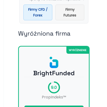
Firmy CFD /
Firmy
Forex
Futures
Wyróżniona firma
WYRÓŻNIENIE
BrightFunded
9.0
PropIndeks™