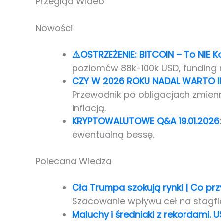
Przegląd Wideo
Nowości
⚠️OSTRZEŻENIE: BITCOIN – To NIE
poziomów 88k-100k USD, funding 
CZY W 2026 ROKU NADAL WARTO
Przewodnik po obligacjach zmie
inflacją.
KRYPTOWALUTOWE Q&A 19.01.2026
:
ewentualną bessę.
Polecana Wiedza
Cła Trumpa szokują rynki | Co pr
Szacowanie wpływu ceł na stagfla
Maluchy i średniaki z rekordami. U