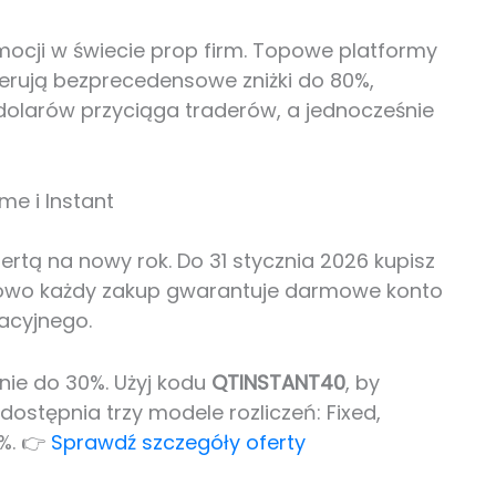
mocji w świecie prop firm. Topowe platformy
erują bezprecedensowe zniżki do 80%,
dolarów przyciąga traderów, a jednocześnie
e i Instant
tą na nowy rok. Do 31 stycznia 2026 kupisz
atkowo każdy zakup gwarantuje darmowe konto
kacyjnego.
nie do 30%. Użyj kodu
QTINSTANT40
, by
ostępnia trzy modele rozliczeń: Fixed,
0%.
👉
Sprawdź szczegóły oferty