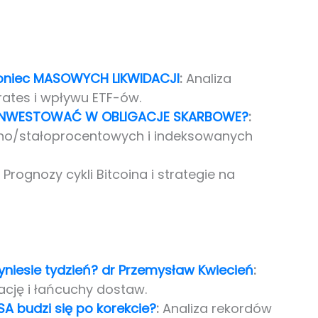
 Koniec MASOWYCH LIKWIDACJI
:
Analiza
rates i wpływu ETF-ów.
 INWESTOWAĆ W OBLIGACJE SKARBOWE?
:
nno/stałoprocentowych i indeksowanych
Prognozy cykli Bitcoina i strategie na
zyniesie tydzień? dr Przemysław Kwiecień
:
cję i łańcuchy dostaw.
SA budzi się po korekcie?
:
Analiza rekordów