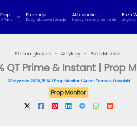
 Prop
Promocje
Aktualności
Baza W
44 firmy
Kody rabatowe i okazje
Newsy z rynku prop – dziś
Artykuły,
Strona główna
-
Artykuły
-
Prop Monitor
 QT Prime & Instant | Prop Mo
22 stycznia 2026, 15:14
/
Prop Monitor
/ Autor:
Tomasz Kowalski
Prop Monitor