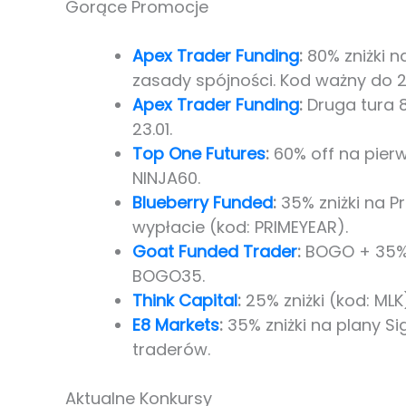
Gorące Promocje
Apex Trader Funding
:
80% zniżki n
zasady spójności. Kod ważny do 22
Apex Trader Funding
:
Druga tura 
23.01.
Top One Futures
:
60% off na pierw
NINJA60.
Blueberry Funded
:
35% zniżki na 
wypłacie (kod: PRIMEYEAR).
Goat Funded Trader
:
BOGO + 35% o
BOGO35.
Think Capital
:
25% zniżki (kod: ML
E8 Markets
:
35% zniżki na plany S
traderów.
Aktualne Konkursy