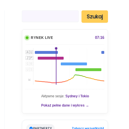
S
Szukaj
z
u
k
a
07:16
RYNEK LIVE
j
🇦🇺
🇯🇵
🇬🇧
🇺🇸
📊
Aktywne sesje:
Sydney i Tokio
Pokaż pełne dane i wykres →
›
PARTNERZY
Zobacz wszystkich