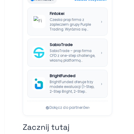
Fintokei
Czeska prop firma z
›
zapleczem grupy Purple
Trading. Wyróżnia się
systemem Instant
Payouts, wypłatami…
SabioTrade
SabioTrade – prop firma
›
CFD z one-step challenge,
własną platformą
SabioTraderoom i
wypłatami co…
BrightFunded
BrightFunded oferuje trzy
›
modele ewaluacji (1-Step,
2-Step Bright, 2-Step
Classic) bez klasycznej
consistency rule,…
›
Dołącz do partnerów
Zacznij tutaj