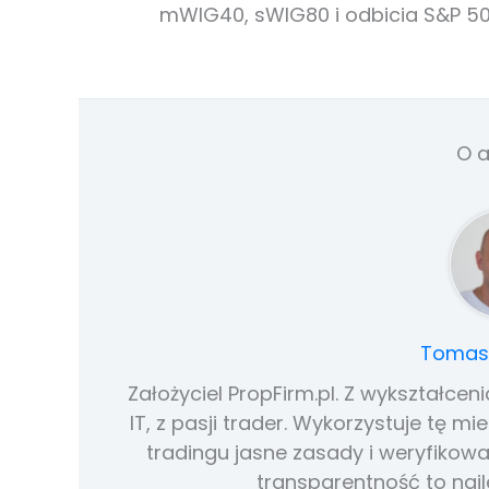
mWIG40, sWIG80 i odbicia S&P 50
O a
Tomasz
Założyciel PropFirm.pl. Z wykształce
IT, z pasji trader. Wykorzystuje tę 
tradingu jasne zasady i weryfikowa
transparentność to najl