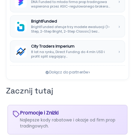
›
DNA Funded to młoda firma prop tradingowa
wspierana przez ASIC-regulowanego brokera
DNA Markets. Oferuje…
BrightFunded
›
BrightFunded oferuje trzy modele ewaluacji (1-
Step, 2-Step Bright, 2-Step Classic) bez
klasycznej consistency rule,…
City Traders Imperium
›
8 lat na rynku, Direct Funding do 4 mln USD i
profit split sięgający…
›
Dołącz do partnerów
Zacznij tutaj
Promocje i Zniżki
Najlepsze kody rabatowe i okazje od firm prop
tradingowych.