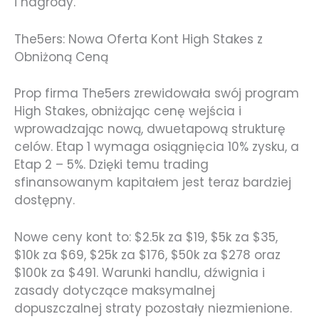
i nagrody.
The5ers: Nowa Oferta Kont High Stakes z
Obniżoną Ceną
Prop firma The5ers zrewidowała swój program
High Stakes, obniżając cenę wejścia i
wprowadzając nową, dwuetapową strukturę
celów. Etap 1 wymaga osiągnięcia 10% zysku, a
Etap 2 – 5%. Dzięki temu trading
sfinansowanym kapitałem jest teraz bardziej
dostępny.
Nowe ceny kont to: $2.5k za $19, $5k za $35,
$10k za $69, $25k za $176, $50k za $278 oraz
$100k za $491. Warunki handlu, dźwignia i
zasady dotyczące maksymalnej
dopuszczalnej straty pozostały niezmienione.