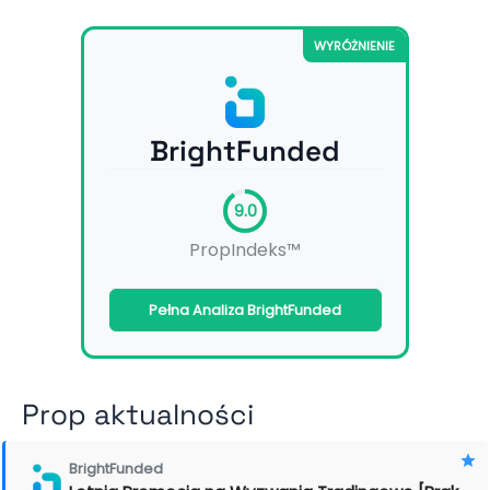
WYRÓŻNIENIE
BrightFunded
9.0
PropIndeks™
Pełna Analiza BrightFunded
Prop aktualności
BrightFunded