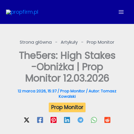
Przejdź
do
treści
Strona główna
-
Artykuły
-
Prop Monitor
The5ers: High Stakes
-Obniżka | Prop
Monitor 12.03.2026
12 marca 2026, 15:37
/
Prop Monitor
/ Autor:
Tomasz
Kowalski
Prop Monitor