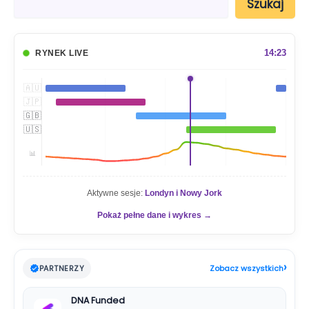
Szukaj
z
u
k
a
14:23
RYNEK LIVE
j
🇦🇺
🇯🇵
🇬🇧
🇺🇸
📊
Aktywne sesje:
Londyn i Nowy Jork
Pokaż pełne dane i wykres →
›
PARTNERZY
Zobacz wszystkich
DNA Funded