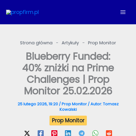
Przejdź
do
treści
Strona główna
-
Artykuły
-
Prop Monitor
Blueberry Funded:
40% zniżki na Prime
Challenges | Prop
Monitor 25.02.2026
25 lutego 2026, 19:20
/
Prop Monitor
/ Autor:
Tomasz
Kowalski
Prop Monitor