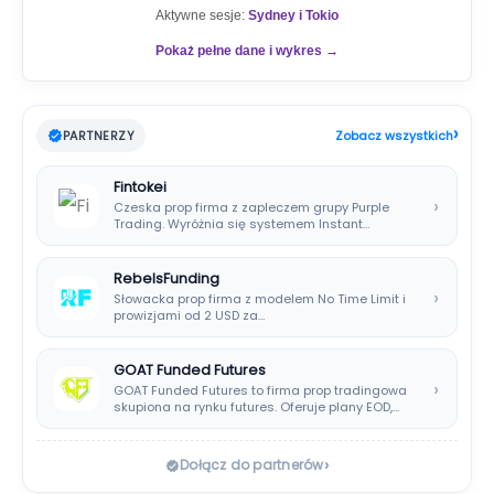
Aktywne sesje:
Sydney i Tokio
Pokaż pełne dane i wykres →
›
PARTNERZY
Zobacz wszystkich
Fintokei
›
Czeska prop firma z zapleczem grupy Purple
Trading. Wyróżnia się systemem Instant
Payouts, wypłatami…
RebelsFunding
›
Słowacka prop firma z modelem No Time Limit i
prowizjami od 2 USD za…
GOAT Funded Futures
›
GOAT Funded Futures to firma prop tradingowa
skupiona na rynku futures. Oferuje plany EOD,…
›
Dołącz do partnerów