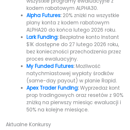
wszystkie programy ewaluacyjne z
kodem rabatowym ALPHA30.
Alpha Futures
:
20% zniżki na wszystkie
plany konta z kodem rabatowym
ALPHA20 do końca lutego 2026 roku.
Lark Funding
:
Bezpłatne konto Instant
$1K dostępne do 27 lutego 2026 roku,
bez konieczności przechodzenia przez
proces ewaluacyjny.
My Funded Futures
:
Możliwość
natychmiastowej wypłaty środków
(same-day payout) w planie Rapid.
Apex Trader Funding
:
Wyprzedaż kont
prop tradingowych oraz resetów z 90%
zniżką na pierwszy miesiąc ewaluacji i
50% na kolejne miesiące.
Aktualne Konkursy