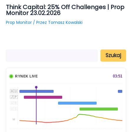
Think Capital: 25% Off Challenges | Prop
Monitor 23.02.2026
Prop Monitor
/ Przez
Tomasz Kowalski
S
Szukaj
z
u
k
a
03:51
RYNEK LIVE
j
🇦🇺
🇯🇵
🇬🇧
🇺🇸
📊