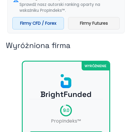
Sprawdź nasz autorski ranking oparty na
wskaźniku PropIndeks™.
Firmy CFD / Forex
Firmy Futures
Wyróżniona firma
WYRÓŻNIENIE
BrightFunded
9.0
PropIndeks™