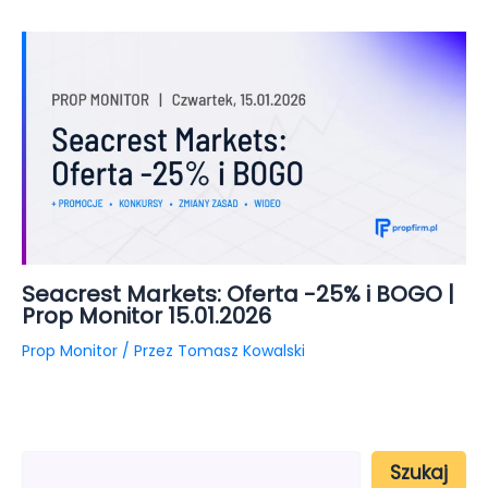
Seacrest Markets: Oferta -25% i BOGO |
Prop Monitor 15.01.2026
Prop Monitor
/ Przez
Tomasz Kowalski
S
Szukaj
z