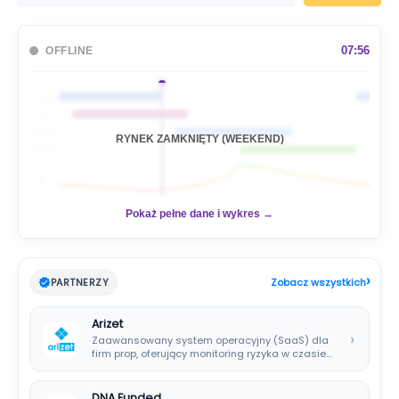
u
k
a
07:56
OFFLINE
j
🇦🇺
🇯🇵
🇬🇧
RYNEK ZAMKNIĘTY (WEEKEND)
🇺🇸
📊
Pokaż pełne dane i wykres →
›
PARTNERZY
Zobacz wszystkich
Arizet
›
Zaawansowany system operacyjny (SaaS) dla
firm prop, oferujący monitoring ryzyka w czasie
rzeczywistym i…
DNA Funded