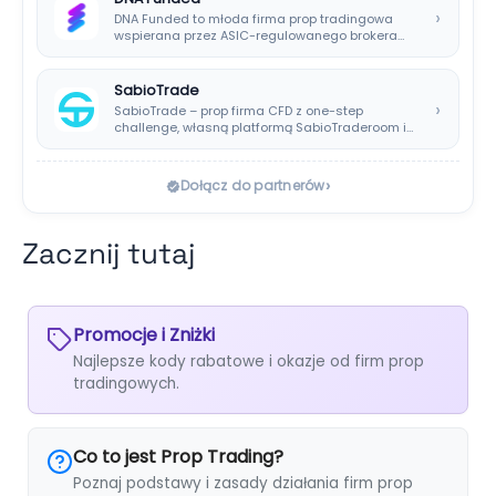
›
DNA Funded to młoda firma prop tradingowa
wspierana przez ASIC-regulowanego brokera
DNA Markets. Oferuje…
SabioTrade
›
SabioTrade – prop firma CFD z one-step
challenge, własną platformą SabioTraderoom i
wypłatami co…
›
Dołącz do partnerów
Zacznij tutaj
Promocje i Zniżki
Najlepsze kody rabatowe i okazje od firm prop
tradingowych.
Co to jest Prop Trading?
Poznaj podstawy i zasady działania firm prop