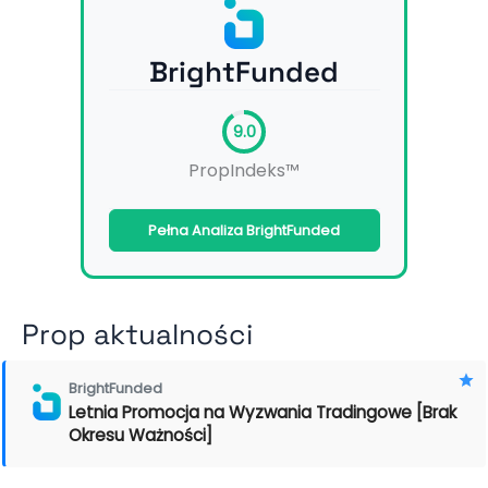
BrightFunded
9.0
PropIndeks™
Pełna Analiza BrightFunded
Prop aktualności
BrightFunded
Letnia Promocja na Wyzwania Tradingowe [Brak
Okresu Ważności]