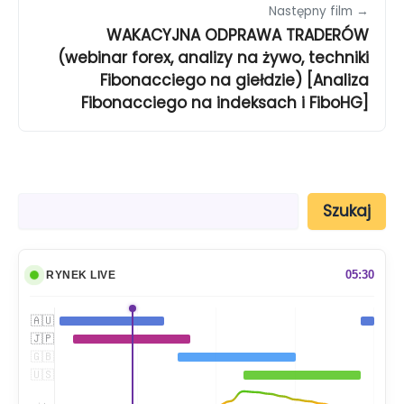
Następny film →
WAKACYJNA ODPRAWA TRADERÓW
(webinar forex, analizy na żywo, techniki
Fibonacciego na giełdzie) [Analiza
Fibonacciego na indeksach i FiboHG]
S
Szukaj
z
u
k
a
05:30
RYNEK LIVE
j
🇦🇺
🇯🇵
🇬🇧
🇺🇸