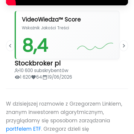
VideoWiedza™ Score
Wskaźnik Jakości Treści
8,4
Stockbroker pl
10 600 subskrybentów
1 620
64
19/06/2026
W dzisiejszej rozmowie z Grzegorzem Linkiem,
znanym inwestorem algorytmicznym,
przyglądamy się sposobom zarządzania
portfelem ETF
. Grzegorz dzieli się