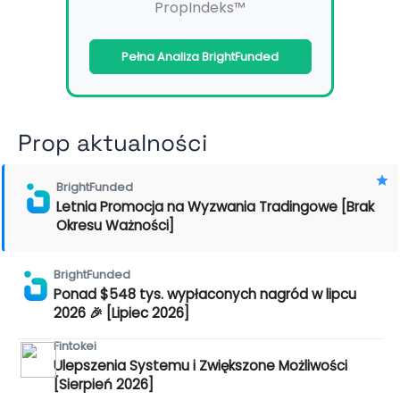
PropIndeks™
Pełna Analiza BrightFunded
Prop aktualności
BrightFunded
Letnia Promocja na Wyzwania Tradingowe [Brak
Okresu Ważności]
BrightFunded
Ponad $548 tys. wypłaconych nagród w lipcu
2026 🎉 [Lipiec 2026]
Fintokei
Ulepszenia Systemu i Zwiększone Możliwości
[Sierpień 2026]