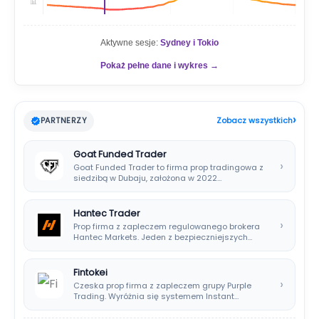
📊
Aktywne sesje:
Sydney i Tokio
Pokaż pełne dane i wykres →
›
PARTNERZY
Zobacz wszystkich
Goat Funded Trader
›
Goat Funded Trader to firma prop tradingowa z
siedzibą w Dubaju, założona w 2022…
Hantec Trader
›
Prop firma z zapleczem regulowanego brokera
Hantec Markets. Jeden z bezpieczniejszych
wyborów dla polskich…
Fintokei
›
Czeska prop firma z zapleczem grupy Purple
Trading. Wyróżnia się systemem Instant
Payouts, wypłatami…