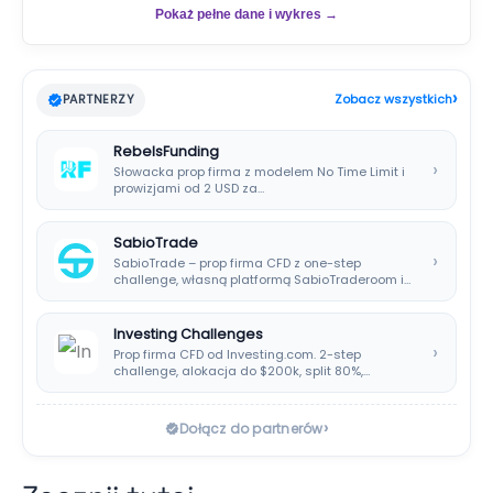
Pokaż pełne dane i wykres →
›
PARTNERZY
Zobacz wszystkich
RebelsFunding
›
Słowacka prop firma z modelem No Time Limit i
prowizjami od 2 USD za…
SabioTrade
›
SabioTrade – prop firma CFD z one-step
challenge, własną platformą SabioTraderoom i
wypłatami co…
Investing Challenges
›
Prop firma CFD od Investing.com. 2-step
challenge, alokacja do $200k, split 80%,
platforma SIRIX.
›
Dołącz do partnerów