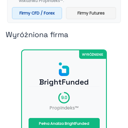
wskaźniku PropIndeks™.
Firmy CFD / Forex
Firmy Futures
Wyróżniona firma
WYRÓŻNIENIE
BrightFunded
9.0
PropIndeks™
Pełna Analiza BrightFunded