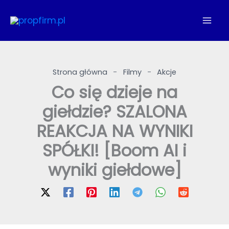
Przejdź
do
treści
Strona główna
-
Filmy
-
Akcje
Co się dzieje na
giełdzie? SZALONA
REAKCJA NA WYNIKI
SPÓŁKI! [Boom AI i
wyniki giełdowe]