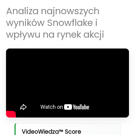
Analiza najnowszych
wyników Snowflake i
wpływu na rynek akcji
VideoWiedza™ Score