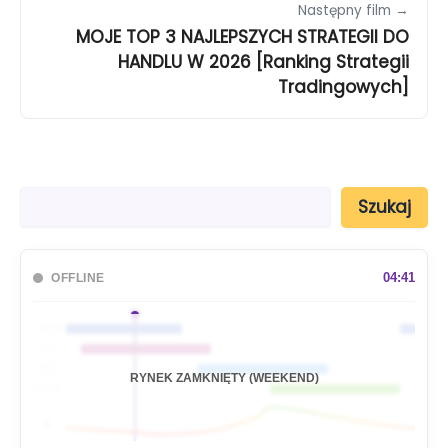
Następny film →
MOJE TOP 3 NAJLEPSZYCH STRATEGII DO
HANDLU W 2026 [Ranking Strategii
Tradingowych]
S
Szukaj
z
u
k
a
04:41
OFFLINE
j
🇦🇺
🇯🇵
🇬🇧
RYNEK ZAMKNIĘTY (WEEKEND)
🇺🇸
📊