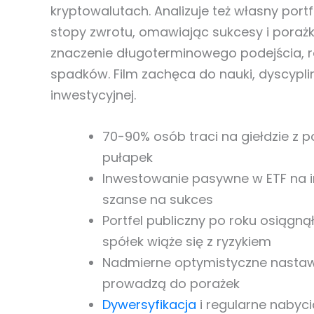
kryptowalutach. Analizuje też własny portf
stopy zwrotu, omawiając sukcesy i poraż
znaczenie długoterminowego podejścia, r
spadków. Film zachęca do nauki, dyscyplin
inwestycyjnej.
70-90% osób traci na giełdzie z 
pułapek
Inwestowanie pasywne w ETF na i
szanse na sukces
Portfel publiczny po roku osiągną
spółek wiąże się z ryzykiem
Nadmierne optymistyczne nastaw
prowadzą do porażek
Dywersyfikacja
i regularne nabyc