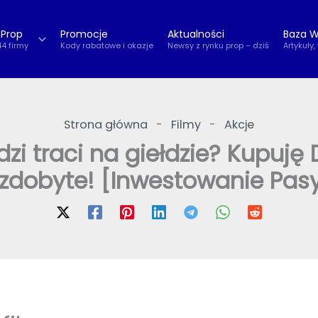
 Prop
Promocje
Aktualności
Baza W
44 firmy
Kody rabatowe i okazje
Newsy z rynku prop – dziś
Artykuły,
Strona główna
-
Filmy
-
Akcje
zi traci na giełdzie? Kupuję
 zdobyte! [Inwestowanie Pa