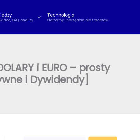
iedzy
Technologia
 wideo, FAQ, analizy
Platformy i narzędzia dla traderów
 DOLARY i EURO – prosty
sywne i Dywidendy]
S