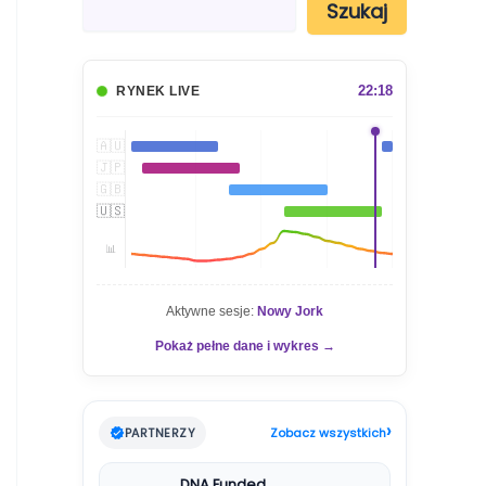
Szukaj
z
u
k
a
22:18
RYNEK LIVE
j
🇦🇺
🇯🇵
🇬🇧
🇺🇸
📊
Aktywne sesje:
Nowy Jork
Pokaż pełne dane i wykres →
›
PARTNERZY
Zobacz wszystkich
DNA Funded