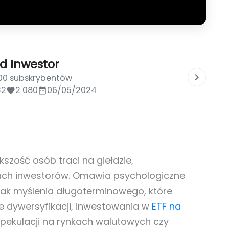
d Inwestor
000 subskrybentów
32
2 080
06/05/2024
kszość osób traci na giełdzie,
tach inwestorów. Omawia psychologiczne
brak myślenia długoterminowego, które
e dywersyfikacji, inwestowania w
ETF na
spekulacji na rynkach walutowych czy