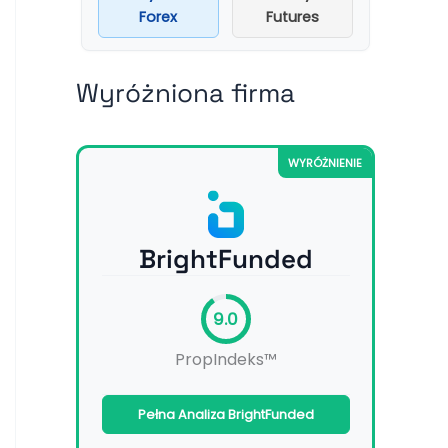
Forex
Futures
Wyróżniona firma
WYRÓŻNIENIE
BrightFunded
9.0
PropIndeks™
Pełna Analiza BrightFunded