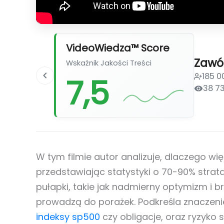
VideoWiedza™ Score
Zawó
Wskaźnik Jakości Treści
185 
7,5
38 7
W tym filmie autor analizuje, dlaczego wię
przedstawiając statystyki o 70-90% stra
pułapki, takie jak nadmierny optymizm i 
prowadzą do porażek. Podkreśla znaczeni
indeksy sp500
czy obligacje, oraz ryzyko 