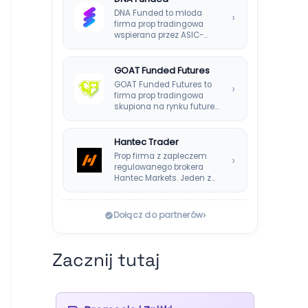
DNA Funded to młoda
›
firma prop tradingowa
wspierana przez ASIC-
regulowanego brokera
DNA Markets. Oferuje…
GOAT Funded Futures
GOAT Funded Futures to
›
firma prop tradingowa
skupiona na rynku futures.
Oferuje plany EOD,…
Hantec Trader
Prop firma z zapleczem
›
regulowanego brokera
Hantec Markets. Jeden z
bezpieczniejszych
wyborów dla polskich…
›
Dołącz do partnerów
Zacznij tutaj