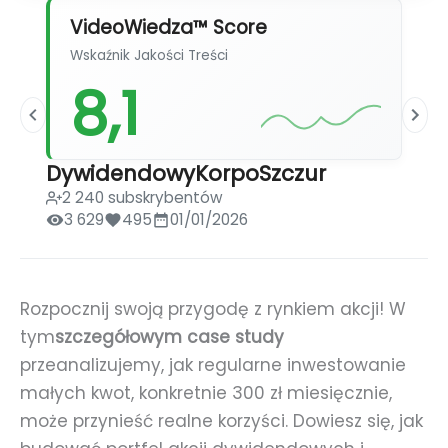
VideoWiedza™ Score
Wskaźnik Jakości Treści
8,1
DywidendowyKorpoSzczur
2 240 subskrybentów
3 629
495
01/01/2026
Rozpocznij swoją przygodę z rynkiem akcji! W
tym
szczegółowym case study
przeanalizujemy, jak regularne inwestowanie
małych kwot, konkretnie 300 zł miesięcznie,
może przynieść realne korzyści. Dowiesz się, jak