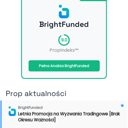
BrightFunded
9.0
PropIndeks™
Pełna Analiza BrightFunded
Prop aktualności
BrightFunded
Letnia Promocja na Wyzwania Tradingowe [Brak
Okresu Ważności]