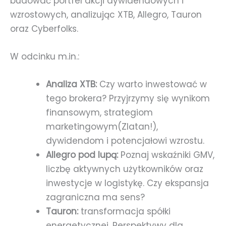
budować portfel akcji dywidendowych i
wzrostowych, analizując XTB, Allegro, Tauron
oraz Cyberfolks.
W odcinku m.in.:
Analiza XTB:
Czy warto inwestować w
tego brokera? Przyjrzymy się wynikom
finansowym, strategiom
marketingowym(Zlatan!),
dywidendom i potencjałowi wzrostu.
Allegro pod lupą:
Poznaj wskaźniki GMV,
liczbę aktywnych użytkowników oraz
inwestycje w logistykę. Czy ekspansja
zagraniczna ma sens?
Tauron:
transformacja spółki
energetycznej. Perspektywy dla