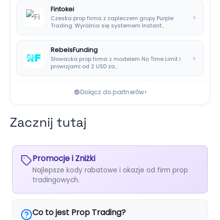
Fintokei
›
Czeska prop firma z zapleczem grupy Purple
Trading. Wyróżnia się systemem Instant
Payouts, wypłatami…
RebelsFunding
›
Słowacka prop firma z modelem No Time Limit i
prowizjami od 2 USD za…
›
Dołącz do partnerów
Zacznij tutaj
Promocje i Zniżki
Najlepsze kody rabatowe i okazje od firm prop
tradingowych.
Co to jest Prop Trading?