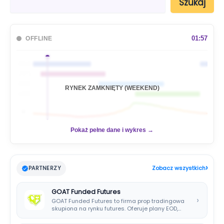
Szukaj
z
u
k
a
01:57
OFFLINE
j
🇦🇺
🇯🇵
🇬🇧
RYNEK ZAMKNIĘTY (WEEKEND)
🇺🇸
📊
Pokaż pełne dane i wykres →
›
PARTNERZY
Zobacz wszystkich
GOAT Funded Futures
›
GOAT Funded Futures to firma prop tradingowa
skupiona na rynku futures. Oferuje plany EOD,…