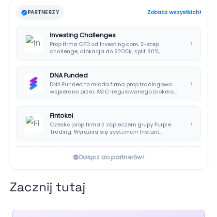
›
PARTNERZY
Zobacz wszystkich
Investing Challenges
›
Prop firma CFD od Investing.com. 2-step
challenge, alokacja do $200k, split 80%,
platforma SIRIX.
DNA Funded
›
DNA Funded to młoda firma prop tradingowa
wspierana przez ASIC-regulowanego brokera
DNA Markets. Oferuje…
Fintokei
›
Czeska prop firma z zapleczem grupy Purple
Trading. Wyróżnia się systemem Instant
Payouts, wypłatami…
›
Dołącz do partnerów
Zacznij tutaj