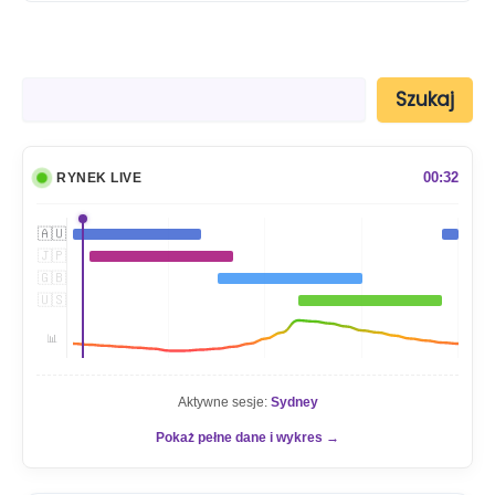
S
Szukaj
z
u
k
a
00:32
RYNEK LIVE
j
🇦🇺
🇯🇵
🇬🇧
🇺🇸
📊
Aktywne sesje:
Sydney
Pokaż pełne dane i wykres →