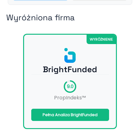
Wyróżniona firma
WYRÓŻNIENIE
BrightFunded
9.0
PropIndeks™
Pełna Analiza BrightFunded