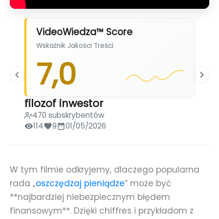
VideoWiedza™ Score
Wskaźnik Jakości Treści
7,0
filozof inwestor
470 subskrybentów
114
9
01/05/2026
W tym filmie odkryjemy, dlaczego popularna
rada „
oszczędzaj pieniądze
” może być
**najbardziej niebezpiecznym błędem
finansowym**. Dzięki chiffres i przykładom z