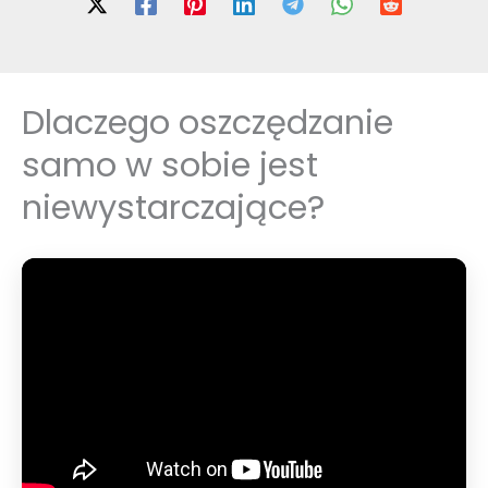
Dlaczego oszczędzanie
samo w sobie jest
niewystarczające?