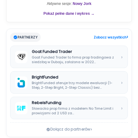
Aktywne sesje:
Nowy Jork
Pokaż pełne dane i wykres →
›
PARTNERZY
Zobacz wszystkich
Goat Funded Trader
›
Goat Funded Trader to firma prop tradingowa z
siedzibą w Dubaju, założona w 2022…
BrightFunded
›
BrightFunded oferuje trzy modele ewaluacji (1-
Step, 2-Step Bright, 2-Step Classic) bez
klasycznej consistency rule,…
RebelsFunding
›
Słowacka prop firma z modelem No Time Limit i
prowizjami od 2 USD za…
›
Dołącz do partnerów