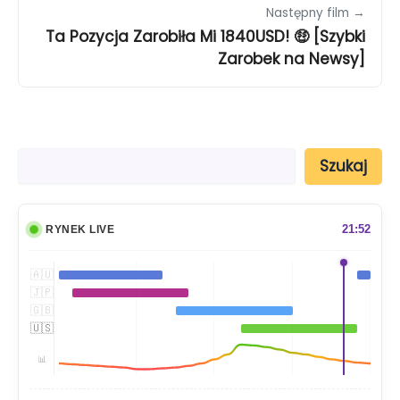
Następny film →
Ta Pozycja Zarobiła Mi 1840USD! 🤑 [Szybki
Zarobek na Newsy]
S
Szukaj
z
u
k
a
21:52
RYNEK LIVE
j
🇦🇺
🇯🇵
🇬🇧
🇺🇸
📊