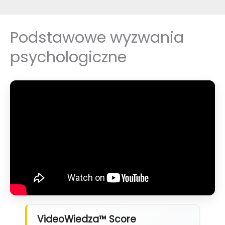
Podstawowe wyzwania
psychologiczne
VideoWiedza™ Score