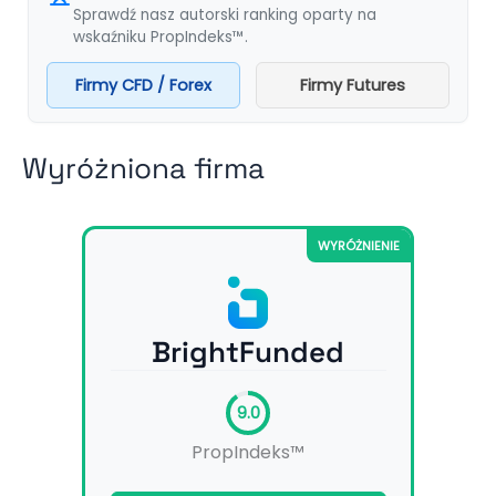
Sprawdź nasz autorski ranking oparty na
wskaźniku PropIndeks™.
Firmy CFD / Forex
Firmy Futures
Wyróżniona firma
WYRÓŻNIENIE
BrightFunded
9.0
PropIndeks™