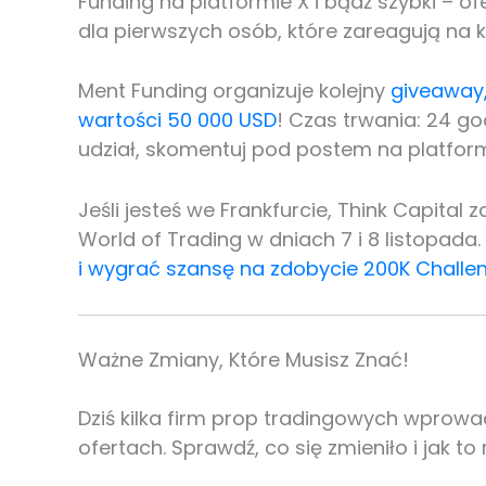
Funding na platformie X i bądź szybki – o
dla pierwszych osób, które zareagują na ko
Ment Funding organizuje kolejny
giveaway,
wartości 50 000 USD
! Czas trwania: 24 go
udział, skomentuj pod postem na platformi
Jeśli jesteś we Frankfurcie, Think Capital
World of Trading w dniach 7 i 8 listopada.
i wygrać szansę na zdobycie 200K Challe
Ważne Zmiany, Które Musisz Znać!
Dziś kilka firm prop tradingowych wprowa
ofertach. Sprawdź, co się zmieniło i jak t