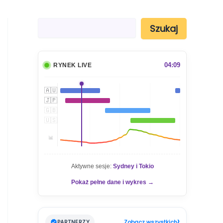
S
Szukaj
z
u
k
a
04:09
RYNEK LIVE
j
🇦🇺
🇯🇵
🇬🇧
🇺🇸
📊
Aktywne sesje:
Sydney i Tokio
Pokaż pełne dane i wykres →
›
PARTNERZY
Zobacz wszystkich