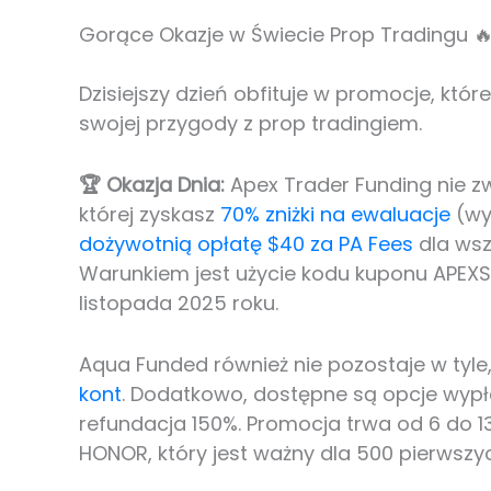
Gorące Okazje w Świecie Prop Tradingu 
Dzisiejszy dzień obfituje w promocje, kt
swojej przygody z prop tradingiem.
🏆 Okazja Dnia:
Apex Trader Funding nie zw
której zyskasz
70% zniżki na ewaluacje
(wy
dożywotnią opłatę $40 za PA Fees
dla wsz
Warunkiem jest użycie kodu kuponu APEXSA
listopada 2025 roku.
Aqua Funded również nie pozostaje w tyle
kont
. Dodatkowo, dostępne są opcje wypłat
refundacja 150%. Promocja trwa od 6 do 1
HONOR, który jest ważny dla 500 pierwszy