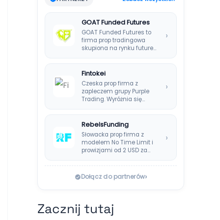
GOAT Funded Futures
GOAT Funded Futures to
›
firma prop tradingowa
skupiona na rynku futures.
Oferuje plany EOD,…
Fintokei
Czeska prop firma z
›
zapleczem grupy Purple
Trading. Wyróżnia się
systemem Instant
Payouts, wypłatami…
RebelsFunding
Słowacka prop firma z
›
modelem No Time Limit i
prowizjami od 2 USD za…
›
Dołącz do partnerów
Zacznij tutaj