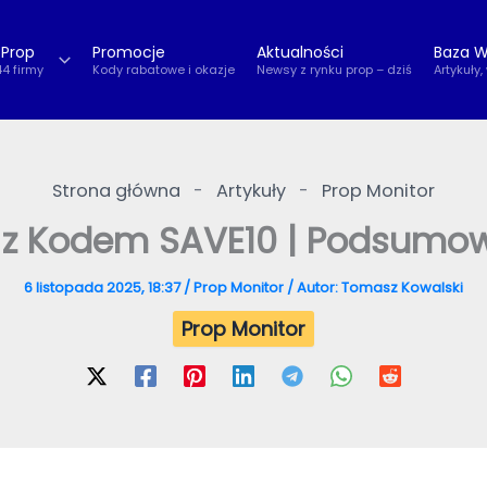
 Prop
Promocje
Aktualności
Baza W
44 firmy
Kody rabatowe i okazje
Newsy z rynku prop – dziś
Artykuły,
Strona główna
-
Artykuły
-
Prop Monitor
 z Kodem SAVE10 | Podsumowa
6 listopada 2025, 18:37
/
Prop Monitor
/ Autor:
Tomasz Kowalski
Prop Monitor