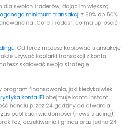
dla swoich traderów, dając im większą
aganego minimum transakcji
z 80% do 50%.
ianowane na „Core Trades”, co ma uprościć i
dingu
. Od teraz możesz kopiować transakcje
akże używać kopiarki transakcji z konta
 możesz skalować swoją strategię
zy program finansowania, jaki kiedykolwiek
ystyka konta IF1
obejmuje konto instant
ość handlu przez 24 godziny od otwarcia
czas publikacji wiadomości (news trading),
brak faz, oczekiwania i grindu oraz jedno 24-