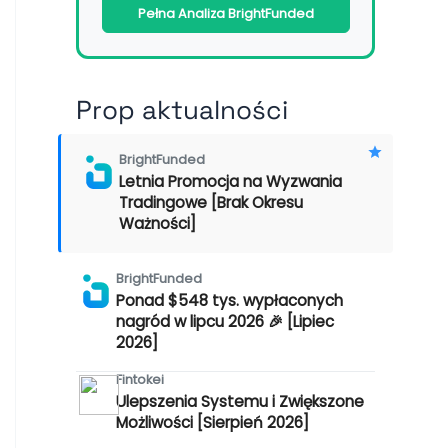
Pełna Analiza BrightFunded
Prop aktualności
BrightFunded
Letnia Promocja na Wyzwania
Tradingowe [Brak Okresu
Ważności]
BrightFunded
Ponad $548 tys. wypłaconych
nagród w lipcu 2026 🎉 [Lipiec
2026]
Fintokei
Ulepszenia Systemu i Zwiększone
Możliwości [Sierpień 2026]