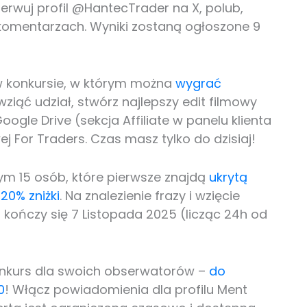
serwuj profil @HantecTrader na X, polub,
 komentarzach. Wyniki zostaną ogłoszone 9
 w konkursie, w którym można
wygrać
wziąć udział, stwórz najlepszy edit filmowy
ogle Drive (sekcja Affiliate w panelu klienta
ej For Traders. Czas masz tylko do dzisiaj!
ym 15 osób, które pierwsze znajdą
ukrytą
20% zniżki
. Na znalezienie frazy i wzięcie
s kończy się 7 Listopada 2025 (licząc 24h od
nkurs dla swoich obserwatorów –
do
0
! Włącz powiadomienia dla profilu Ment