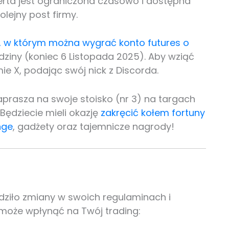
ferta jest ograniczona czasowo i dostępna
lejny post firmy.
 w którym można wygrać konto futures o
dziny (koniec 6 Listopada 2025). Aby wziąć
e X, podając swój nick z Discorda.
 zaprasza na swoje stoisko (nr 3) na targach
 Będziecie mieli okazję
zakręcić kołem fortuny
nge
, gadżety oraz tajemnicze nagrody!
dziło zmiany w swoich regulaminach i
o może wpłynąć na Twój trading: