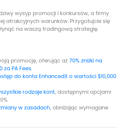
ziwy wysyp promocji i konkursów, a firmy
ej atrakcyjnych warunków. Przygotujcie się
łynąć na waszą tradingową strategię.
woją promocję, oferując aż
70% zniżki na
0 za PA Fees
.
tęp do konta EnhancedX o wartości $10,000
szystkie rodzaje kont
, dostępnymi opcjami
00%.
 zmiany w zasadach
, obniżając wymagane