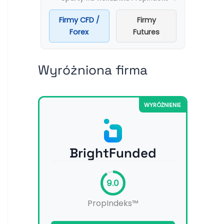
Firmy CFD /
Firmy
Forex
Futures
Wyróżniona firma
WYRÓŻNIENIE
BrightFunded
9.0
PropIndeks™