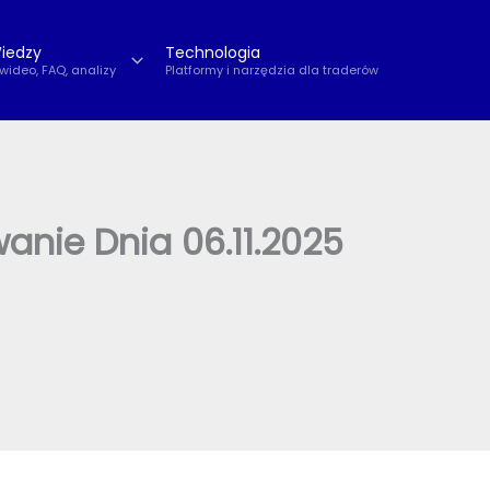
iedzy
Technologia
 wideo, FAQ, analizy
Platformy i narzędzia dla traderów
nie Dnia 06.11.2025