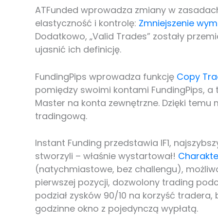
ATFunded wprowadza zmiany w zasadach 
elastyczność i kontrolę:
Zmniejszenie wym
Dodatkowo, „Valid Trades” zostały przem
ujasnić ich definicję.
FundingPips wprowadza funkcję
Copy Tra
pomiędzy swoimi kontami FundingPips, a t
Master na konta zewnętrzne. Dzięki temu
tradingową.
Instant Funding przedstawia IF1, najszybs
stworzyli – właśnie wystartował!
Charakter
(natychmiastowe, bez challengu), możliw
pierwszej pozycji, dozwolony trading pod
podział zysków 90/10 na korzyść tradera, 
godzinne okno z pojedynczą wypłatą.