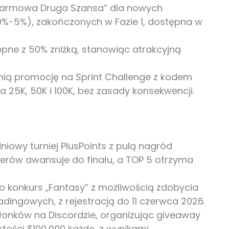
Darmowa Druga Szansa” dla nowych
0%-5%), zakończonych w Fazie 1, dostępna w
pne z 50% zniżką, stanowiąc atrakcyjną
nią promocję na Sprint Challenge z kodem
a 25K, 50K i 100K, bez zasady konsekwencji.
owy turniej PlusPoints z pulą nagród
aderów awansuje do finału, a TOP 5 otrzyma
 konkurs „Fantasy” z możliwością zdobycia
dingowych, z rejestracją do 11 czerwca 2026.
łonków na Discordzie, organizując giveaway
tości $100,000 każde, z wynikami