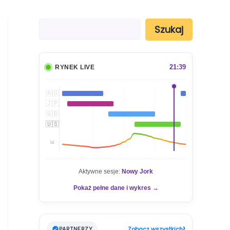
S
Szukaj
z
u
k
a
21:39
RYNEK LIVE
j
🇦🇺
🇯🇵
🇬🇧
🇺🇸
📊
Aktywne sesje:
Nowy Jork
Pokaż pełne dane i wykres →
›
PARTNERZY
Zobacz wszystkich