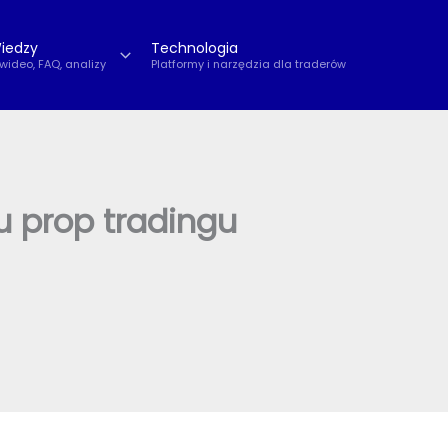
iedzy
Technologia
 wideo, FAQ, analizy
Platformy i narzędzia dla traderów
u prop tradingu