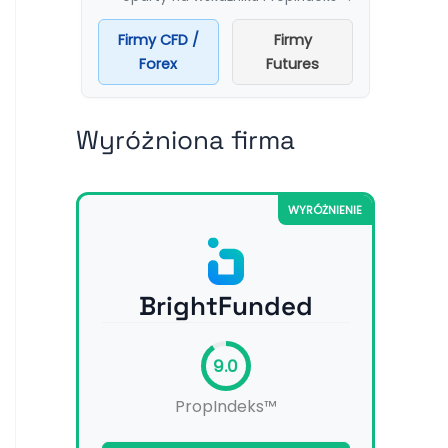
Firmy CFD /
Firmy
Forex
Futures
Wyróżniona firma
WYRÓŻNIENIE
BrightFunded
9.0
PropIndeks™