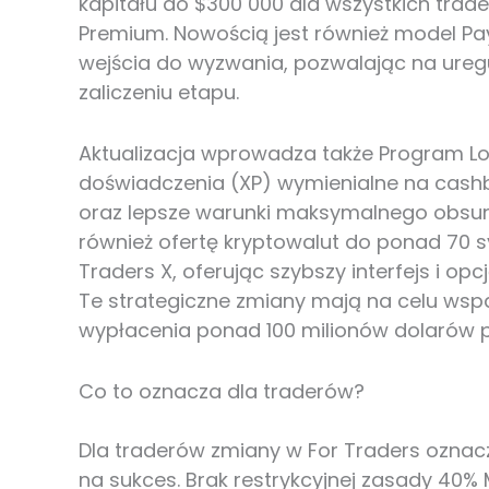
kapitału do $300 000 dla wszystkich trade
Premium. Nowością jest również model Pay
wejścia do wyzwania, pozwalając na ure
zaliczeniu etapu.
Aktualizacja wprowadza także Program Loj
doświadczenia (XP) wymienialne na cashba
oraz lepsze warunki maksymalnego obsun
również ofertę kryptowalut do ponad 70 
Traders X, oferując szybszy interfejs i op
Te strategiczne zmiany mają na celu wspa
wypłacenia ponad 100 milionów dolarów p
Co to oznacza dla traderów?
Dla traderów zmiany w For Traders oznacz
na sukces. Brak restrykcyjnej zasady 40% 