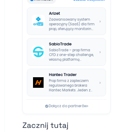
Arizet
Zaawansowany system
›
operacyjny (SaaS) dla firm
prop, oferujący monitoring
ryzyka w czasie
rzeczywistym i…
SabioTrade
SabioTrade – prop firma
›
CFD z one-step challenge,
własną platformą
SabioTraderoom i
wypłatami co…
Hantec Trader
Prop firma z zapleczem
›
regulowanego brokera
Hantec Markets. Jeden z
bezpieczniejszych
wyborów dla polskich…
›
Dołącz do partnerów
Zacznij tutaj