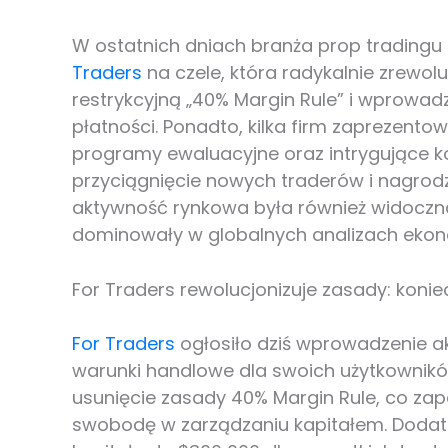
W ostatnich dniach branża prop tradingu
Traders
na czele, która radykalnie zrewol
restrykcyjną „40% Margin Rule” i wprowad
płatności. Ponadto, kilka firm zaprezento
programy ewaluacyjne oraz intrygujące k
przyciągnięcie nowych traderów i nagrod
aktywność rynkowa była również widoczna 
dominowały w globalnych analizach ekon
For Traders rewolucjonizuje zasady: konie
For Traders
ogłosiło dziś wprowadzenie akt
warunki handlowe dla swoich użytkowników
usunięcie zasady 40% Margin Rule, co za
swobodę w zarządzaniu kapitałem. Dodat