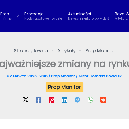
 Prop
Promocje
Aktualności
Baza W
44 firmy
Kody rabatowe i okazje
Newsy z rynku prop – dziś
Artykuły,
Strona główna
-
Artykuły
-
Prop Monitor
najważniejsze zmiany na rynk
8 czerwca 2026, 19:46
/
Prop Monitor
/ Autor:
Tomasz Kowalski
Prop Monitor