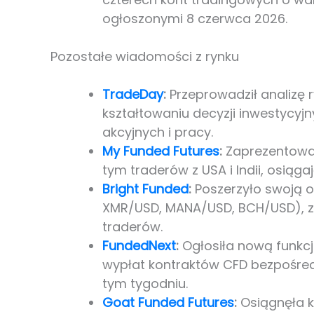
ogłoszonymi 8 czerwca 2026.
Pozostałe wiadomości z rynku
TradeDay
:
Przeprowadził analizę r
kształtowaniu decyzji inwestycyj
akcyjnych i pracy.
My Funded Futures
:
Zaprezentował
tym traderów z USA i Indii, osiąg
Bright Funded
:
Poszerzyło swoją o
XMR/USD, MANA/USD, BCH/USD), z
traderów.
FundedNext
:
Ogłosiła nową funkcj
wypłat kontraktów CFD bezpośred
tym tygodniu.
Goat Funded Futures
:
Osiągnęła k