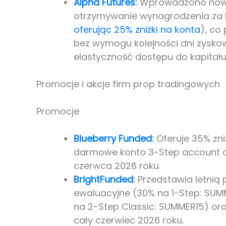
Alpha Futures
:
Wprowadzono nowy 
otrzymywanie wynagrodzenia za 
oferując 25% zniżki na konta
), co
bez wymogu kolejności dni zyskow
elastyczność dostępu do kapitału
Promocje i akcje firm prop tradingowych
Promocje
Blueberry Funded
:
Oferuje 35% zni
darmowe konto 3-Step account o 
czerwca 2026 roku.
BrightFunded
:
Przedstawia letnią
ewaluacyjne (30% na 1-Step: SUM
na 2-Step Classic: SUMMER15) ora
cały czerwiec 2026 roku.