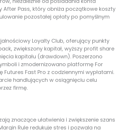
rów, niezależnie od posiadania konta
 After Pass, który obniża początkowe koszty
gulowanie pozostałej opłaty po pomyślnym
alnościowy Loyalty Club, oferujący punkty
ck, zwiększony kapitał, wyższy profit share
ięcia kapitału (drawdown). Poszerzono
symboli i zmodernizowano platformę For
cję Futures Fast Pro z codziennymi wypłatami.
rcie handlujących w osiągnięciu celu
rzez firmę.
ają znaczące ułatwienia i zwiększenie szans
Margin Rule redukuje stres i pozwala na