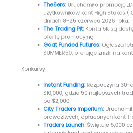
The5ers
:
Uruchomiło promocję „
użytkowników kont High Stakes (1
dniach 8–25 czerwca 2026 roku.
The Trading Pit
:
Konta 5K są dostę
ofertę promocyjną.
Goat Funded Futures
:
Ogłasza let
SUMMER50, oferując zniżki na kont
Konkursy
Instant Funding
:
Rozpoczyna 30-dni
$10,000, gdzie 50 najlepszych tr
po $2,000.
City Traders Imperium
:
Uruchomiło
prawdziwych, opłaconych kont tra
Traders Launch
:
Świętuje 5,000 cz
czterech kont tradingowych o war