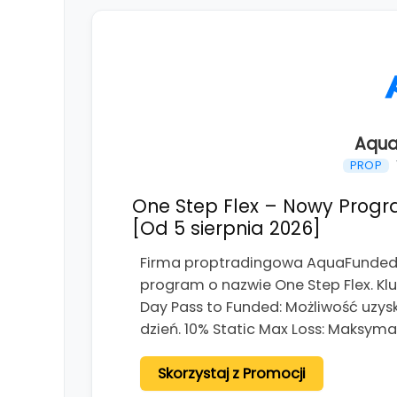
Aqua
PROP
One Step Flex – Nowy Progr
[Od 5 sierpnia 2026]
Firma proptradingowa AquaFunded o
program o nazwie One Step Flex. K
Day Pass to Funded: Możliwość uzys
dzień. 10% Static Max Loss: Maksym
Skorzystaj z Promocji