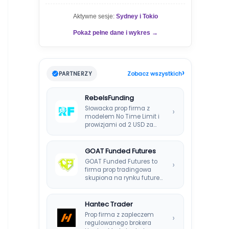
Aktywne sesje:
Sydney i Tokio
Pokaż pełne dane i wykres →
›
PARTNERZY
Zobacz wszystkich
RebelsFunding
Słowacka prop firma z
›
modelem No Time Limit i
prowizjami od 2 USD za…
GOAT Funded Futures
GOAT Funded Futures to
›
firma prop tradingowa
skupiona na rynku futures.
Oferuje plany EOD,…
Hantec Trader
Prop firma z zapleczem
›
regulowanego brokera