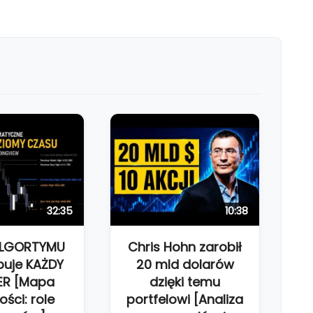
32:35
10:38
ALGORTYMU
Chris Hohn zarobił
buje KAŻDY
20 mld dolarów
ER [Mapa
dzięki temu
ości: role
portfelowi [Analiza