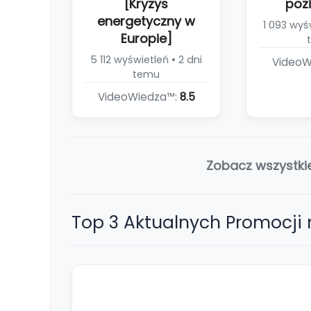
[Kryzys
poz
energetyczny w
1 093 wyśw
Europie]
5 112 wyświetleń • 2 dni
VideoW
temu
VideoWiedza™:
8.5
Zobacz wszystki
Top 3 Aktualnych Promocji