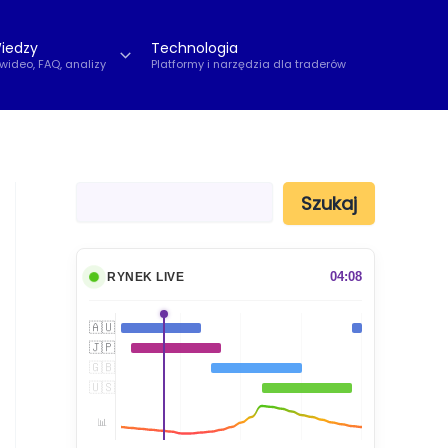
iedzy
Technologia
 wideo, FAQ, analizy
Platformy i narzędzia dla traderów
S
Szukaj
z
u
k
a
04:08
RYNEK LIVE
j
🇦🇺
🇯🇵
🇬🇧
🇺🇸
📊