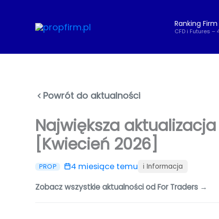
Przejdź
do
Ranking Firm
treści
CFD i Futures – 
Powrót do aktualności
Największa aktualizacja
[Kwiecień 2026]
4 miesiące temu
ℹ️ Informacja
PROP
Zobacz wszystkie aktualności od For Traders →