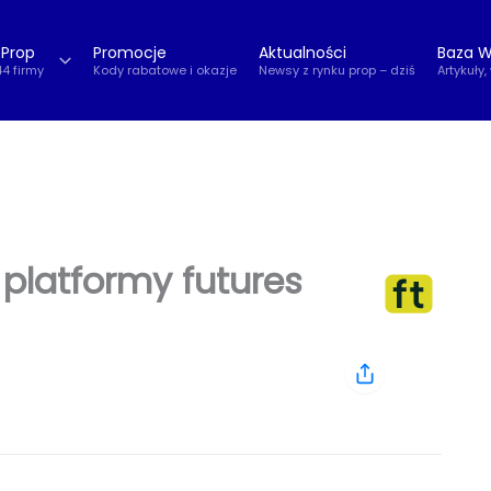
 Prop
Promocje
Aktualności
Baza W
44 firmy
Kody rabatowe i okazje
Newsy z rynku prop – dziś
Artykuły,
 platformy futures