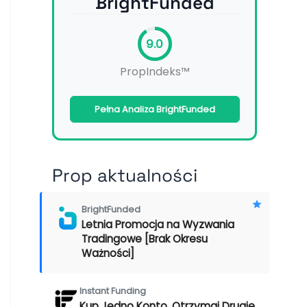
BrightFunded
9.0
PropIndeks™
Pełna Analiza BrightFunded
Prop aktualności
BrightFunded
Letnia Promocja na Wyzwania
Tradingowe [Brak Okresu
Ważności]
Instant Funding
Kup Jedno Konto, Otrzymaj Drugie