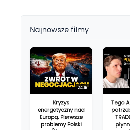
Najnowsze filmy
24:19
Kryzys
Tego 
energetyczny nad
potrze
Europą. Pierwsze
TRAD
problemy Polski
płynn