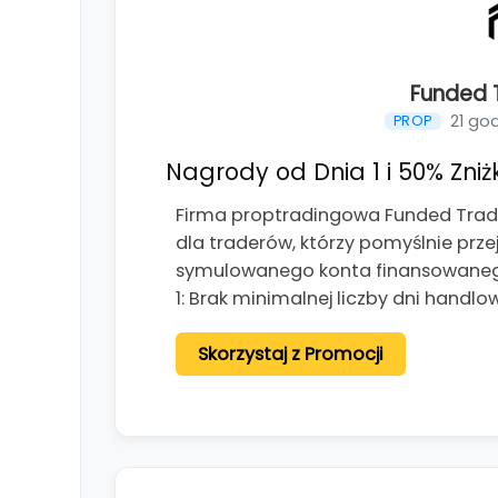
Funded T
21 go
PROP
Nagrody od Dnia 1 i 50% Zniżk
Firma proptradingowa Funded Tradi
dla traderów, którzy pomyślnie prze
symulowanego konta finansowanego
1: Brak minimalnej liczby dni handlo
Skorzystaj z Promocji