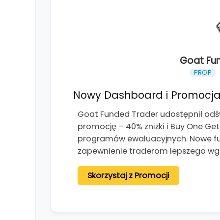
Goat Fu
PROP
Nowy Dashboard i Promocja
Goat Funded Trader udostępnił od
promocję – 40% zniżki i Buy One Ge
programów ewaluacyjnych. Nowe fun
zapewnienie traderom lepszego wg
Skorzystaj z Promocji