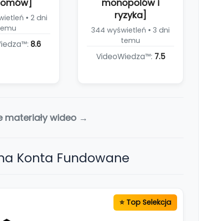
iomów]
monopolów i
ryzyka]
ietleń • 2 dni
temu
344 wyświetleń • 3 dni
temu
iedza™:
8.6
VideoWiedza™:
7.5
e materiały wideo →
 na Konta Fundowane