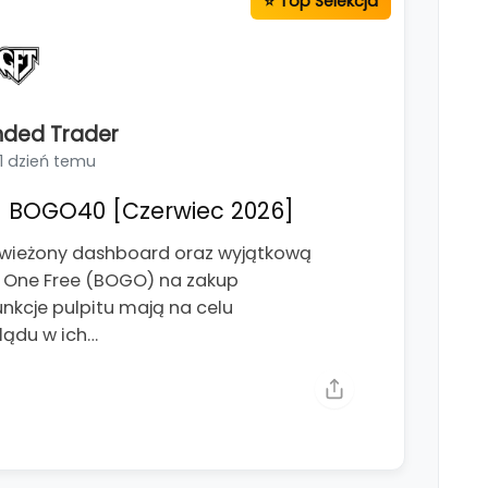
nded Trader
1 dzień temu
 BOGO40 [Czerwiec 2026]
świeżony dashboard oraz wyjątkową
t One Free (BOGO) na zakup
kcje pulpitu mają na celu
lądu w ich…