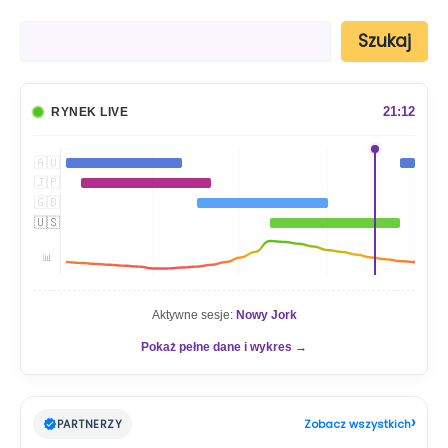
S
Szukaj
z
u
k
a
21:12
RYNEK LIVE
j
🇦🇺
🇯🇵
🇬🇧
🇺🇸
📊
Aktywne sesje:
Nowy Jork
Pokaż pełne dane i wykres →
›
PARTNERZY
Zobacz wszystkich