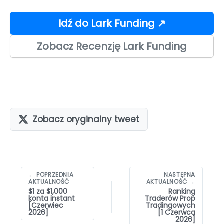
Idź do Lark Funding ↗
Zobacz Recenzję Lark Funding
Zobacz oryginalny tweet
Nawigacja
← POPRZEDNIA
NASTĘPNA
wpisów
AKTUALNOŚĆ
AKTUALNOŚĆ →
$1 za $1,000
Ranking
konta instant
Traderów Prop
[Czerwiec
Tradingowych
2026]
[1 Czerwca
2026]