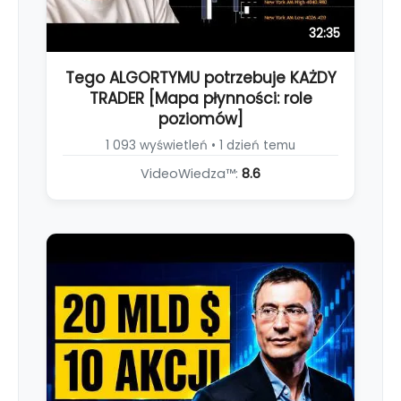
32:35
Tego ALGORTYMU potrzebuje KAŻDY
TRADER [Mapa płynności: role
poziomów]
1 093 wyświetleń • 1 dzień temu
VideoWiedza™:
8.6