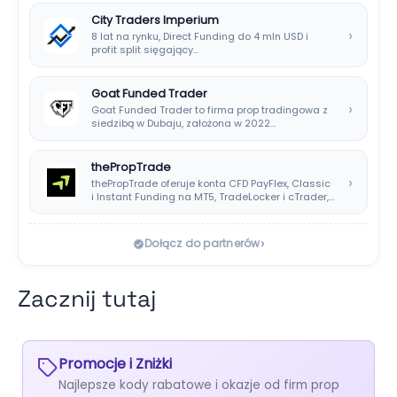
City Traders Imperium
›
8 lat na rynku, Direct Funding do 4 mln USD i
profit split sięgający…
Goat Funded Trader
›
Goat Funded Trader to firma prop tradingowa z
siedzibą w Dubaju, założona w 2022…
thePropTrade
›
thePropTrade oferuje konta CFD PayFlex, Classic
i Instant Funding na MT5, TradeLocker i cTrader,…
›
Dołącz do partnerów
Zacznij tutaj
Promocje i Zniżki
Najlepsze kody rabatowe i okazje od firm prop