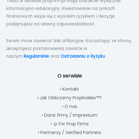
Treści w serwisie propfirm.pl mają charakter wyłącznie
informacyjno-edukacyjny. Inwestowanie na rynkach
finansowych wiąże się z wysokim ryzykiem i decyzje
podejmujesz na własną odpowiedzialność.
Serwis może zawierać linki afiliacyjne. Korzystając ze strony,
akceptujesz postanowienia zawarte w
naszym
Regulaminie
oraz
Ostrzeżeniu o Ryzyku
.
O serwisie
Kontakt
Jak Obliczamy PropIndeks™?
O nas
Dane firmy / Impressum
🤝 For Prop Firms
Partnerzy / Verified Partners