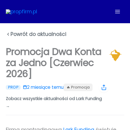
Przejdź
do
treści
Powrót do aktualności
Promocja Dwa Konta
za Jedno [Czerwiec
2026]
2 miesiące temu
🔥 Promocja
PROP
Zobacz wszystkie aktualności od Lark Funding
→
Firma proptradingowa
Lark Funding
świętuje