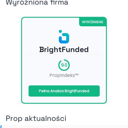
Wyróżniona firma
WYRÓŻNIENIE
BrightFunded
9.0
PropIndeks™
Pełna Analiza BrightFunded
Prop aktualności