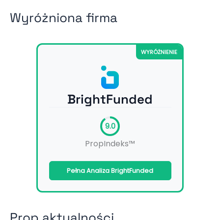
Wyróżniona firma
WYRÓŻNIENIE
BrightFunded
9.0
PropIndeks™
Pełna Analiza BrightFunded
Prop aktualności