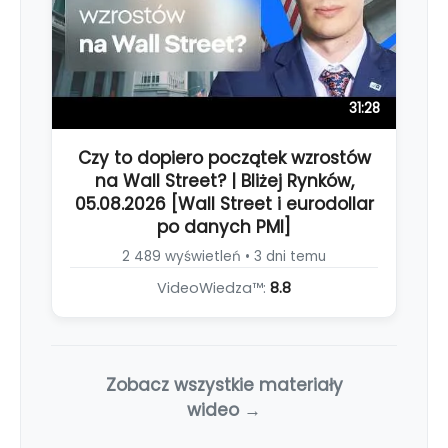
31:28
Czy to dopiero początek wzrostów
na Wall Street? | Bliżej Rynków,
05.08.2026 [Wall Street i eurodollar
po danych PMI]
2 489 wyświetleń • 3 dni temu
VideoWiedza™:
8.8
Zobacz wszystkie materiały
wideo →