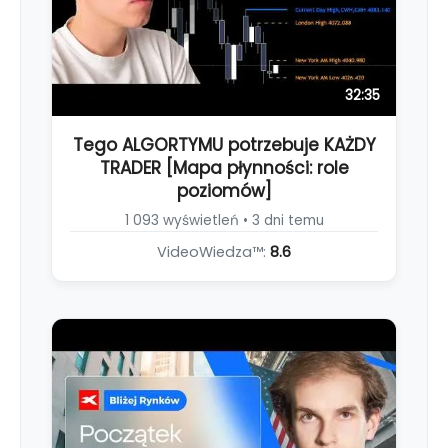
32:35
Tego ALGORTYMU potrzebuje KAŻDY
TRADER [Mapa płynności: role
poziomów]
1 093 wyświetleń • 3 dni temu
VideoWiedza™:
8.6