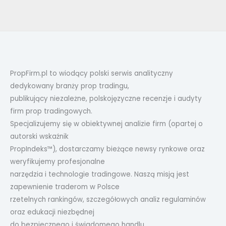
PropFirm.pl to wiodący polski serwis analityczny
dedykowany branży prop tradingu,
publikujący niezależne, polskojęzyczne recenzje i audyty
firm prop tradingowych.
Specjalizujemy się w obiektywnej analizie firm (opartej o
autorski wskaźnik
PropIndeks™), dostarczamy bieżące newsy rynkowe oraz
weryfikujemy profesjonalne
narzędzia i technologie tradingowe. Naszą misją jest
zapewnienie traderom w Polsce
rzetelnych rankingów, szczegółowych analiz regulaminów
oraz edukacji niezbędnej
do bezpiecznego i świadomego handlu.