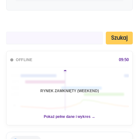
S
Szukaj
z
u
k
a
09:50
OFFLINE
j
🇦🇺
🇯🇵
🇬🇧
RYNEK ZAMKNIĘTY (WEEKEND)
🇺🇸
📊
Pokaż pełne dane i wykres →