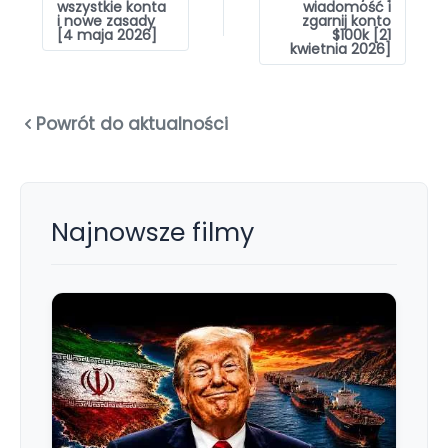
wszystkie konta
wiadomość i
i nowe zasady
zgarnij konto
[4 maja 2026]
$100k [21
kwietnia 2026]
Powrót do aktualności
Najnowsze filmy