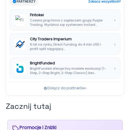
›
PARTNERZY
Zobacz wszystkich
Fintokei
›
Czeska prop firma z zapleczem grupy Purple
Trading. Wyróżnia się systemem Instant
Payouts, wypłatami…
City Traders Imperium
›
8 lat na rynku, Direct Funding do 4 mln USD i
profit split sięgający…
BrightFunded
›
BrightFunded oferuje trzy modele ewaluacji (1-
Step, 2-Step Bright, 2-Step Classic) bez
klasycznej consistency rule,…
›
Dołącz do partnerów
Zacznij tutaj
Promocje i Zniżki