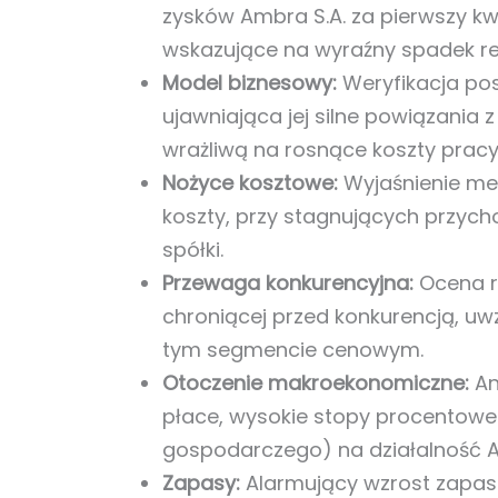
zysków Ambra S.A. za pierwszy k
wskazujące na wyraźny spadek re
Model biznesowy:
Weryfikacja pos
ujawniająca jej silne powiązania
wrażliwą na rosnące koszty pracy, 
Nożyce kosztowe:
Wyjaśnienie me
koszty, przy stagnujących przych
spółki.
Przewaga konkurencyjna:
Ocena re
chroniącej przed konkurencją, uw
tym segmencie cenowym.
Otoczenie makroekonomiczne:
An
płace, wysokie stopy procentowe)
gospodarczego) na działalność A
Zapasy:
Alarmujący wzrost zapas