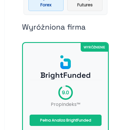
Forex
Futures
Wyróżniona firma
WYRÓŻNIENIE
BrightFunded
9.0
PropIndeks™
Pełna Analiza BrightFunded