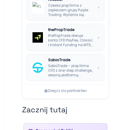
Czeska prop firma z
›
zapleczem grupy Purple
Trading. Wyróżnia się
systemem Instant
Payouts, wypłatami…
thePropTrade
thePropTrade oferuje
›
konta CFD PayFlex, Classic
i Instant Funding na MT5,
TradeLocker i cTrader,…
SabioTrade
SabioTrade – prop firma
›
CFD z one-step challenge,
własną platformą
SabioTraderoom i
wypłatami co…
›
Dołącz do partnerów
Zacznij tutaj