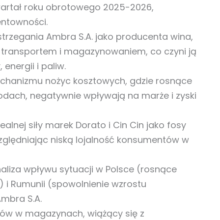
wartał roku obrotowego 2025-2026,
ntowności.
trzegania Ambra S.A. jako producenta wina,
 z transportem i magazynowaniem, co czyni ją
energii i paliw.
chanizmu nożyc kosztowych, gdzie rosnące
odach, negatywnie wpływają na marże i zyski
alnej siły marek Dorato i Cin Cin jako fosy
zględniając niską lojalność konsumentów w
aliza wpływu sytuacji w Polsce (rosnące
 i Rumunii (spowolnienie wzrostu
mbra S.A.
ów w magazynach, wiążący się z