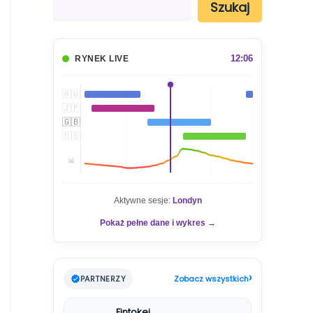
Szukaj
z
u
k
a
12:06
RYNEK LIVE
j
🇦🇺
🇯🇵
🇬🇧
🇺🇸
📊
Aktywne sesje:
Londyn
Pokaż pełne dane i wykres →
›
PARTNERZY
Zobacz wszystkich
Fintokei