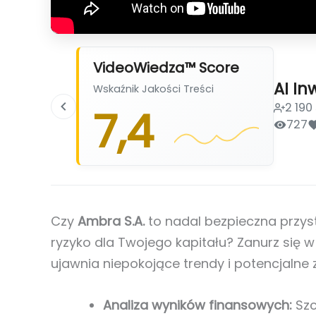
VideoWiedza™ Score
AI In
Wskaźnik Jakości Treści
2 190
7,4
727
Czy
Ambra S.A.
to nadal bezpieczna przys
ryzyko dla Twojego kapitału? Zanurz się 
ujawnia niepokojące trendy i potencjalne
Analiza wyników finansowych:
Szc