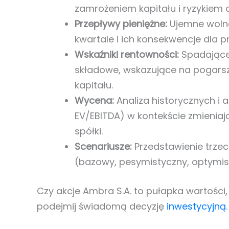
zamrożeniem kapitału i ryzykiem 
Przepływy pieniężne:
Ujemne wolne
kwartale i ich konsekwencje dla p
Wskaźniki rentowności:
Spadające 
składowe, wskazujące na pogarsz
kapitału.
Wycena:
Analiza historycznych i 
EV/EBITDA) w kontekście zmienia
spółki.
Scenariusze:
Przedstawienie trzec
(bazowy, pesymistyczny, optymist
Czy akcje Ambra S.A. to pułapka wartości,
podejmij świadomą decyzję
inwestycyjną
.