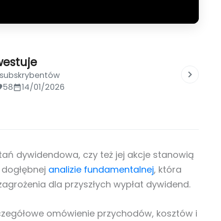
westuje
 subskrybentów
58
14/01/2026
tań dywidendowa, czy też jej akcje stanowią
w dogłębnej
analizie fundamentalnej
, która
 zagrożenia dla przyszłych wypłat dywidend.
zegółowe omówienie przychodów, kosztów i