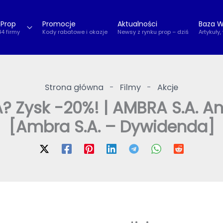
 Prop
Promocje
Aktualności
Baza W
44 firmy
Kody rabatowe i okazje
Newsy z rynku prop – dziś
Artykuły,
Strona główna
-
Filmy
-
Akcje
Zysk -20%! | AMBRA S.A. An
[Ambra S.A. – Dywidenda]