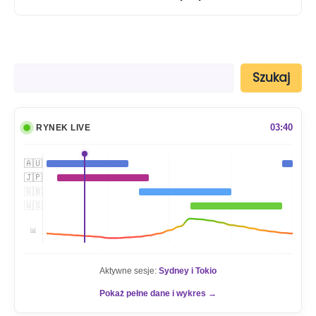
S
Szukaj
z
u
k
a
03:40
RYNEK LIVE
j
🇦🇺
🇯🇵
🇬🇧
🇺🇸
📊
Aktywne sesje:
Sydney i Tokio
Pokaż pełne dane i wykres →