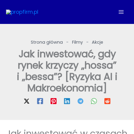
Przejdź
do
treści
Strona główna
-
Filmy
-
Akcje
Jak inwestować, gdy
rynek krzyczy „hossa”
i „bessa”? [Ryzyka AI i
Makroekonomia]
Jak inwestować w czasach