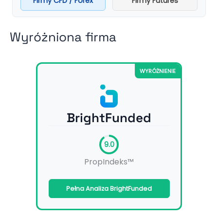
Firmy CFD / Forex
Firmy Futures
Wyróżniona firma
WYRÓŻNIENIE
BrightFunded
9.0
PropIndeks™
Pełna Analiza BrightFunded