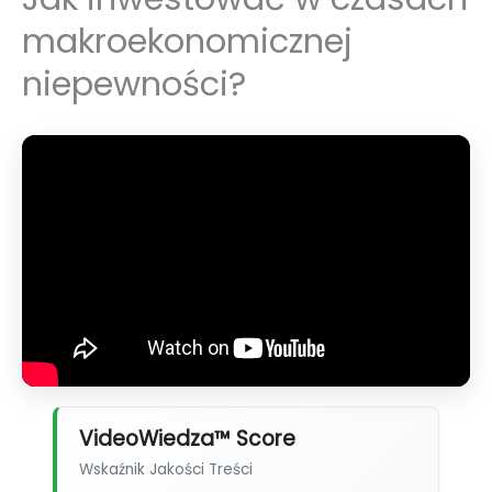
makroekonomicznej
niepewności?
VideoWiedza™ Score
Wskaźnik Jakości Treści