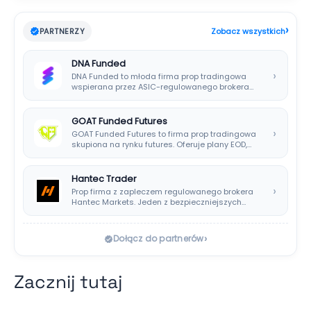
›
PARTNERZY
Zobacz wszystkich
DNA Funded
›
DNA Funded to młoda firma prop tradingowa
wspierana przez ASIC-regulowanego brokera
DNA Markets. Oferuje…
GOAT Funded Futures
›
GOAT Funded Futures to firma prop tradingowa
skupiona na rynku futures. Oferuje plany EOD,…
Hantec Trader
›
Prop firma z zapleczem regulowanego brokera
Hantec Markets. Jeden z bezpieczniejszych
wyborów dla polskich…
›
Dołącz do partnerów
Zacznij tutaj