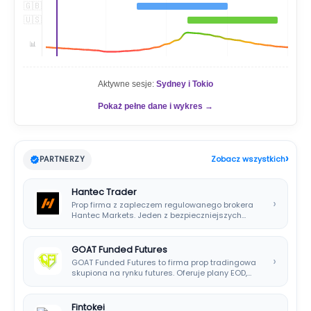
🇬🇧
🇺🇸
📊
Aktywne sesje:
Sydney i Tokio
Pokaż pełne dane i wykres →
›
PARTNERZY
Zobacz wszystkich
Hantec Trader
›
Prop firma z zapleczem regulowanego brokera
Hantec Markets. Jeden z bezpieczniejszych
wyborów dla polskich…
GOAT Funded Futures
›
GOAT Funded Futures to firma prop tradingowa
skupiona na rynku futures. Oferuje plany EOD,…
Fintokei