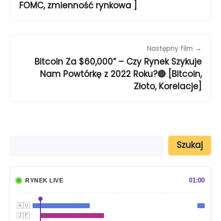
FOMC, zmienność rynkowa ]
Następny film →
Bitcoin Za $60,000” – Czy Rynek Szykuje
Nam Powtórkę z 2022 Roku?🔴 [Bitcoin,
Złoto, Korelacje]
S
Szukaj
z
u
k
a
01:00
RYNEK LIVE
j
🇦🇺
🇯🇵