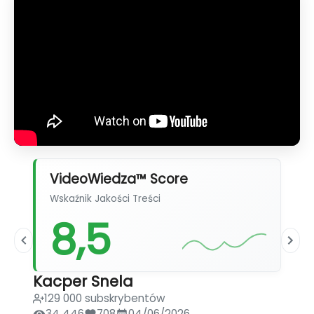
VideoWiedza™ Score
Wskaźnik Jakości Treści
8,5
Kacper Snela
129 000 subskrybentów
34 446
708
04/06/2026