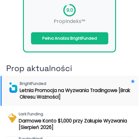
9.0
PropIndeks™
Pełna Analiza BrightFunded
Prop aktualności
BrightFunded
Letnia Promocja na Wyzwania Tradingowe [Brak
Okresu Ważności]
Lark Funding
Darmowe Konto $1,000 przy Zakupie Wyzwania
[Sierpień 2026]
FundedNext