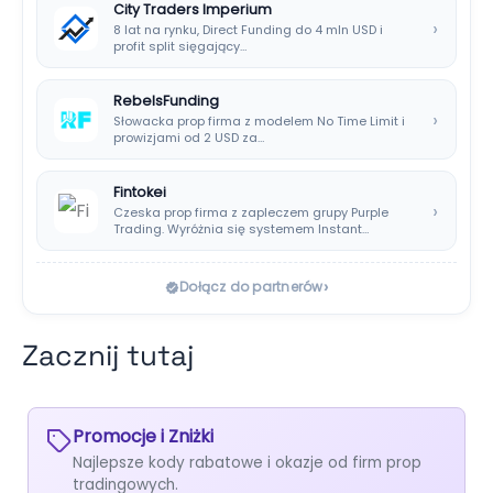
City Traders Imperium
›
8 lat na rynku, Direct Funding do 4 mln USD i
profit split sięgający…
RebelsFunding
›
Słowacka prop firma z modelem No Time Limit i
prowizjami od 2 USD za…
Fintokei
›
Czeska prop firma z zapleczem grupy Purple
Trading. Wyróżnia się systemem Instant
Payouts, wypłatami…
›
Dołącz do partnerów
Zacznij tutaj
Promocje i Zniżki
Najlepsze kody rabatowe i okazje od firm prop
tradingowych.