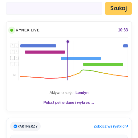
S
Szukaj
z
u
k
a
10:33
RYNEK LIVE
j
🇦🇺
🇯🇵
🇬🇧
🇺🇸
📊
Aktywne sesje:
Londyn
Pokaż pełne dane i wykres →
›
PARTNERZY
Zobacz wszystkich