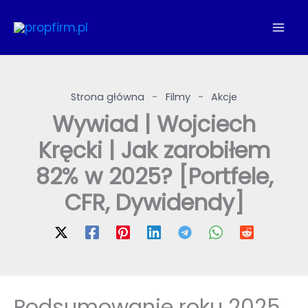
Przejdź
do
treści
Strona główna
-
Filmy
-
Akcje
Wywiad | Wojciech
Kręcki | Jak zarobiłem
82% w 2025? [Portfele,
CFR, Dywidendy]
Podsumowanie roku 2025