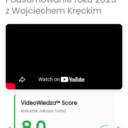
z Wojciechem Kręckim
VideoWiedza™ Score
Wskaźnik Jakości Treści
8,0