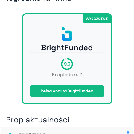
WYRÓŻNIENIE
BrightFunded
9.0
PropIndeks™
Pełna Analiza BrightFunded
Prop aktualności