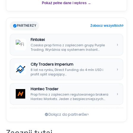
Pokaż pełne dane i wykres →
›
PARTNERZY
Zobacz wszystkich
Fintokei
›
Czeska prop firma z zapleczem grupy Purple
Trading. Wyróżnia się systemem Instant
Payouts, wypłatami…
City Traders Imperium
›
8 lat na rynku, Direct Funding do 4 mln USD i
profit split sięgający…
Hantec Trader
›
Prop firma z zapleczem regulowanego brokera
Hantec Markets. Jeden z bezpieczniejszych
wyborów dla polskich…
›
Dołącz do partnerów
Zacznij tutaj