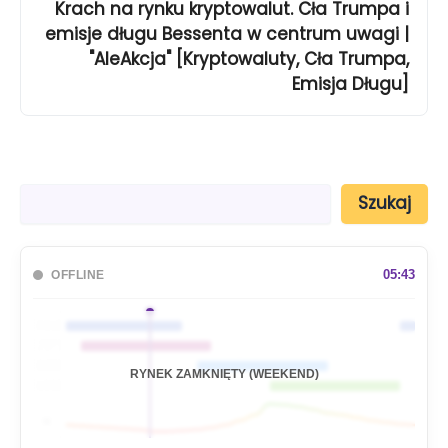
Krach na rynku kryptowalut. Cła Trumpa i
emisje długu Bessenta w centrum uwagi |
"AleAkcja" [Kryptowaluty, Cła Trumpa,
Emisja Długu]
S
Szukaj
z
u
k
a
05:43
OFFLINE
j
🇦🇺
🇯🇵
🇬🇧
RYNEK ZAMKNIĘTY (WEEKEND)
🇺🇸
📊