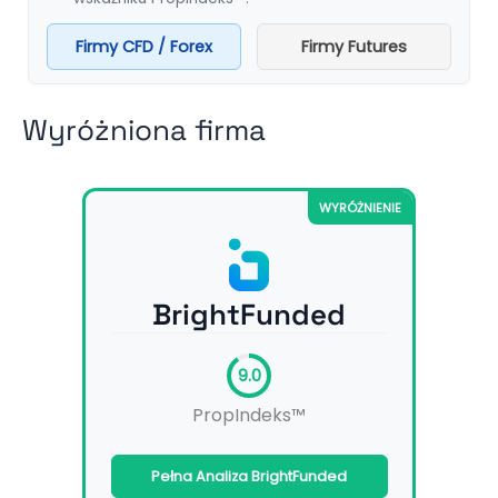
Firmy CFD / Forex
Firmy Futures
Wyróżniona firma
WYRÓŻNIENIE
BrightFunded
9.0
PropIndeks™
Pełna Analiza BrightFunded