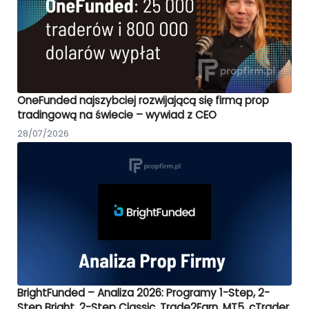
OneFunded najszybciej rozwijającą się firmą prop
tradingową na świecie – wywiad z CEO
28/07/2026
BrightFunded – Analiza 2026: Programy 1-Step, 2-
Step Bright, 2-Step Classic, Trade2Earn, MT5, cTrader,