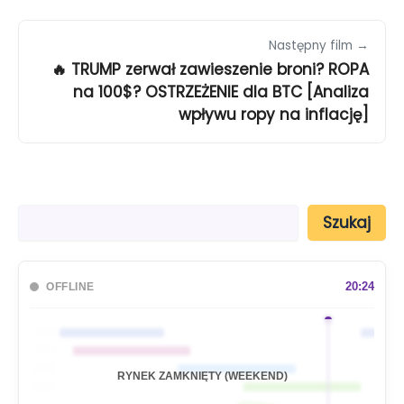
Następny film →
🔥 TRUMP zerwał zawieszenie broni? ROPA
na 100$? OSTRZEŻENIE dla BTC [Analiza
wpływu ropy na inflację]
S
Szukaj
z
u
k
a
20:24
OFFLINE
j
🇦🇺
🇯🇵
🇬🇧
RYNEK ZAMKNIĘTY (WEEKEND)
🇺🇸