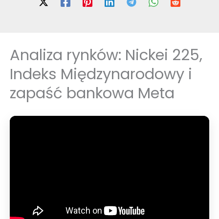
Analiza rynków: Nickei 225,
Indeks Międzynarodowy i
zapaść bankowa Meta