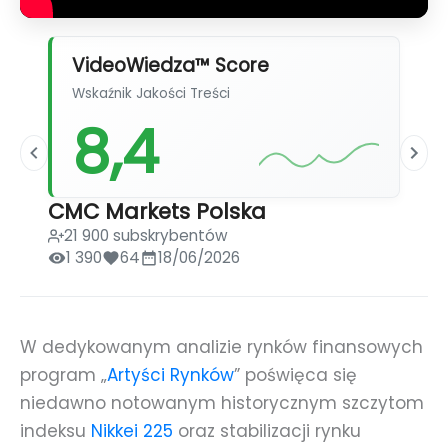
VideoWiedza™ Score
Wskaźnik Jakości Treści
8,4
CMC Markets Polska
21 900 subskrybentów
1 390
64
18/06/2026
W dedykowanym analizie rynków finansowych
program „
Artyści Rynków
” poświęca się
niedawno notowanym historycznym szczytom
indeksu
Nikkei 225
oraz stabilizacji rynku