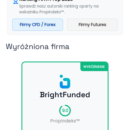
Sprawdź nasz autorski ranking oparty na
wskaźniku PropIndeks™.
Firmy CFD / Forex
Firmy Futures
Wyróżniona firma
WYRÓŻNIENIE
BrightFunded
9.0
PropIndeks™