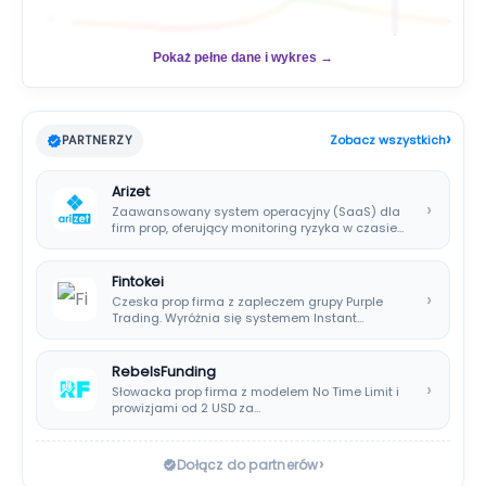
📊
Pokaż pełne dane i wykres →
›
PARTNERZY
Zobacz wszystkich
Arizet
›
Zaawansowany system operacyjny (SaaS) dla
firm prop, oferujący monitoring ryzyka w czasie
rzeczywistym i…
Fintokei
›
Czeska prop firma z zapleczem grupy Purple
Trading. Wyróżnia się systemem Instant
Payouts, wypłatami…
RebelsFunding
›
Słowacka prop firma z modelem No Time Limit i
prowizjami od 2 USD za…
›
Dołącz do partnerów