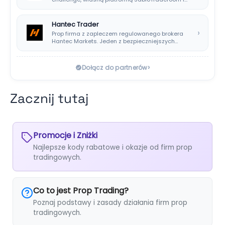
wypłatami co…
Hantec Trader
›
Prop firma z zapleczem regulowanego brokera
Hantec Markets. Jeden z bezpieczniejszych
wyborów dla polskich…
›
Dołącz do partnerów
Zacznij tutaj
Promocje i Zniżki
Najlepsze kody rabatowe i okazje od firm prop
tradingowych.
Co to jest Prop Trading?
Poznaj podstawy i zasady działania firm prop
tradingowych.