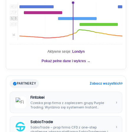
🇦🇺
🇯🇵
🇬🇧
🇺🇸
📊
Aktywne sesje:
Londyn
Pokaż pełne dane i wykres →
›
PARTNERZY
Zobacz wszystkich
Fintokei
›
Czeska prop firma z zapleczem grupy Purple
Trading. Wyróżnia się systemem Instant
Payouts, wypłatami…
SabioTrade
›
SabioTrade – prop firma CFD z one-step
challenge, własną platformą SabioTraderoom i