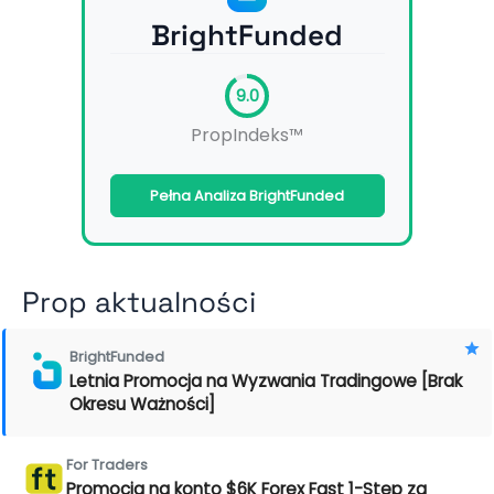
BrightFunded
9.0
PropIndeks™
Pełna Analiza BrightFunded
Prop aktualności
BrightFunded
Letnia Promocja na Wyzwania Tradingowe [Brak
Okresu Ważności]
For Traders
Promocja na konto $6K Forex Fast 1-Step za