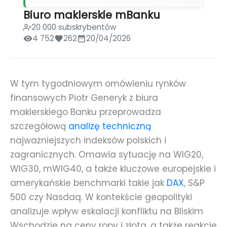
Biuro maklerskie mBanku
20 000 subskrybentów
4 752
262
20/04/2026
W tym tygodniowym omówieniu rynków
finansowych Piotr Generyk z biura
maklerskiego Banku przeprowadza
szczegółową
analizę techniczną
najważniejszych indeksów polskich i
zagranicznych. Omawia sytuację na WIG20,
WIG30, mWIG40, a także kluczowe europejskie i
amerykańskie benchmarki takie jak
DAX
, S&P
500 czy Nasdaq. W kontekście geopolityki
analizuje wpływ eskalacji konfliktu na Bliskim
Wschodzie na ceny ropy i złota, a także reakcje