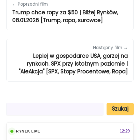
← Poprzedni film
Trump chce ropy za $50 | Bliżej Rynków,
08.01.2026 [Trump, ropa, surowce]
Następny film →
Lepiej w gospodarce USA, gorzej na
rynkach. SPX przy istotnym poziomie |
"AleAkcja" [SPX, Stopy Procentowe, Ropa]
S
Szukaj
z
u
k
a
12:29
RYNEK LIVE
j