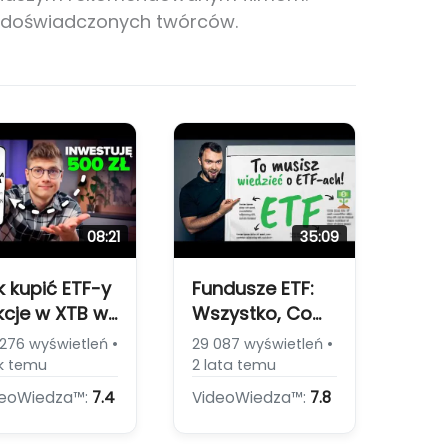
d doświadczonych twórców.
08:21
35:09
k kupić ETF-y
Fundusze ETF:
akcje w XTB w
Wszystko, Co
ikacji
Musisz
 276 wyświetleń •
29 087 wyświetleń •
bilnej?
Wiedzieć, Aby
ok temu
2 lata temu
westuję 500 zł
Inwestować!
deoWiedza™:
7.4
VideoWiedza™:
7.8
praktyce!
[Fundusze ETF:
Zalety i Wady]