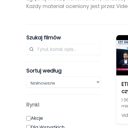
Każdy materiał oceniony jest przez Vi
Szukaj filmów
Sortuj według
ET
czy
in
1 0
Rynki
z 
mi
Ko
Vi
Akcje
DA
[P
Dla Wszystkich