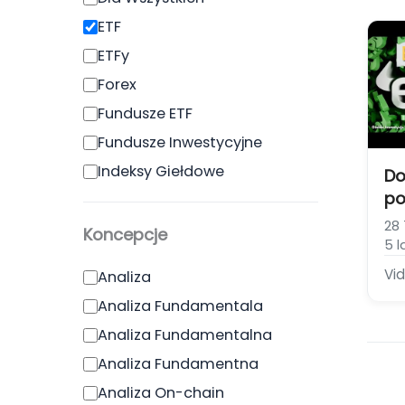
Ak
ETF
In
ETFy
Forex
Fundusze ETF
Fundusze Inwestycyjne
Indeksy Giełdowe
Do
po
Kryptowaluty
Po
28 
Nieruchomości
Koncepcje
of
5 l
Obligacje
[R
Vi
Analiza
Obligacje i Kontrakty
pl
Terminowe
Analiza Fundamentala
eT
Obligacje skarbowe
Analiza Fundamentalna
Obligacje USA
Analiza Fundamentna
Opcje i Kontrakty Terminowe
Analiza On-chain