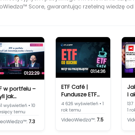
deoWiedza™ Score, gwarantując rzetelną wiedzę o
01:14:36
01:22:29
ETF Café |
Ja
F w portfelu –
Fundusze ETF
i 
li jak
od kuchni [ETF –
apl
westują osoby
4 626 wyświetleń • 1
137
61 wyświetleń • 10
Definicja i
mo
rok temu
1 r
branży |
esięcy temu
Zastosowanie]
In
nferencja ETF
VideoWiedza™:
7.5
Vi
deoWiedza™:
7.3
w 
Y 2025
asywne vs