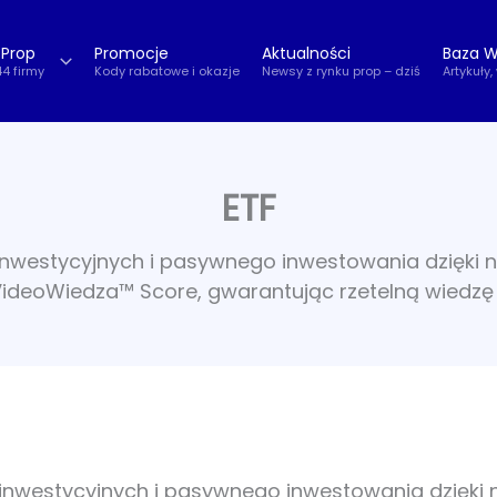
 Prop
Promocje
Aktualności
Baza W
44 firmy
Kody rabatowe i okazje
Newsy z rynku prop – dziś
Artykuły,
ETF
y inwestycyjnych i pasywnego inwestowania dzię
 VideoWiedza™ Score, gwarantując rzetelną wied
zy inwestycyjnych i pasywnego inwestowania dzię