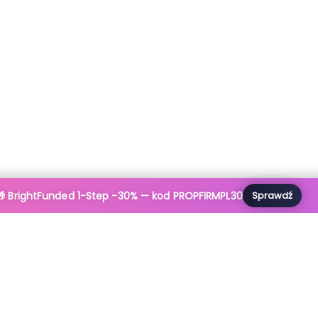
🎁 BrightFunded 1-Step -30% — kod PROPFIRMPL30
Sprawdź