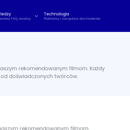
iedzy
Technologia
 wideo, FAQ, analizy
Platformy i narzędzia dla traderów
ki naszym rekomendowanym filmom. Każdy
zę od doświadczonych twórców.
ki naszym rekomendowanym filmom.