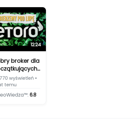
tywne
westowanie]
12:24
bry broker dla
czątkujących?
kazujemy
770 wyświetleń •
ertę eToro
at temu
ecenzja
deoWiedza™:
6.8
atformy
oro]